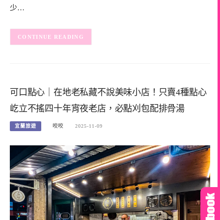
少…
CONTINUE READING
可口點心｜在地老私藏不說美味小店！只賣4種點心
屹立不搖四十年宵夜老店，必點刈包配排骨湯
宜蘭旅遊
咬咬
2025-11-09