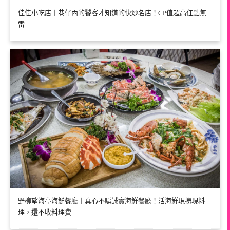
佳佳小吃店｜巷仔內的饕客才知道的快炒名店！CP值超高任點無
雷
野柳望海亭海鮮餐廳｜真心不騙誠實海鮮餐廳！活海鮮現撈現料
理，還不收料理費