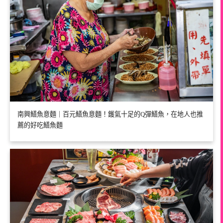
南興鱔魚意麵｜百元鱔魚意麵！鑊氣十足的Q彈鱔魚，在地人也推
薦的好吃鱔魚麵