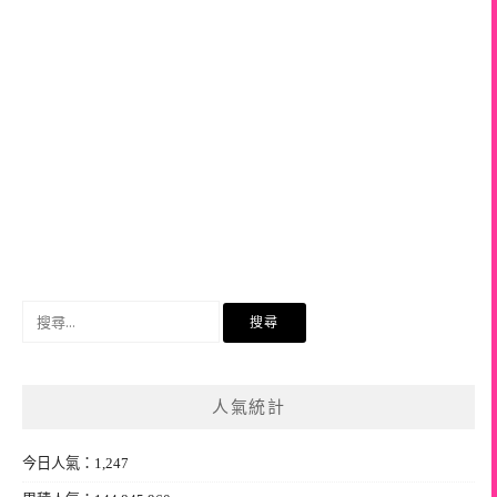
搜
尋
關
鍵
人氣統計
字:
今日人氣：1,247