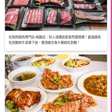
吃肉肉燒肉専門店-桃園店｜別人漲價這家竟然還降價！最強燒肉
吃到飽和牛菜單下放，連頂級生魚片都給吃到飽！