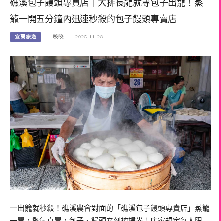
礁溪包子饅頭專賣店｜大排長龍就等包子出籠！蒸
籠一開五分鐘內迅速秒殺的包子饅頭專賣店
宜蘭旅遊
咬咬
2025-11-28
一出籠就秒殺！礁溪農會對面的「礁溪包子饅頭專賣店」蒸籠
一開，熱氣直冒，包子、饅頭立刻被掃光！店家規定每人限