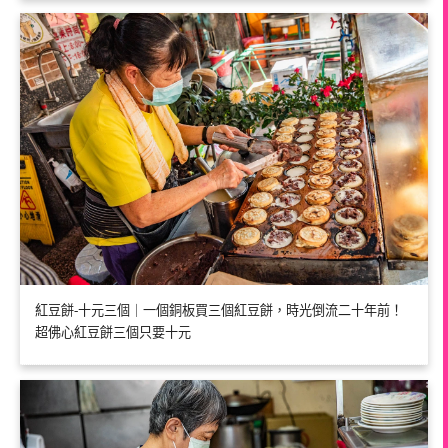
紅豆餅-十元三個｜一個銅板買三個紅豆餅，時光倒流二十年前！
超佛心紅豆餅三個只要十元