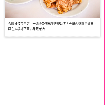
金園排骨萬年店｜一塊排骨吃出半世紀功夫！外酥內嫩就是經典，
藏在大樓地下室排骨飯老店