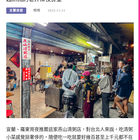
宜蘭旅遊
咬咬
2025-11-12
宜蘭、羅東宵夜推薦這家燕山清粥店，對台北人來說，吃清粥
小菜感覺挺奢侈的，隨便吃一吃就要好幾百甚至上千元都不在