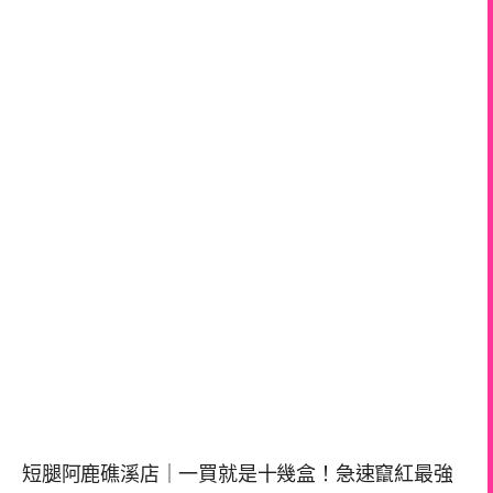
短腿阿鹿礁溪店｜一買就是十幾盒！急速竄紅最強