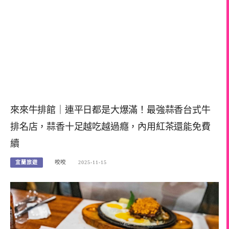
來來牛排館｜連平日都是大爆滿！最強蒜香台式牛
排名店，蒜香十足越吃越過癮，內用紅茶還能免費
續
宜蘭旅遊
咬咬
2025-11-15