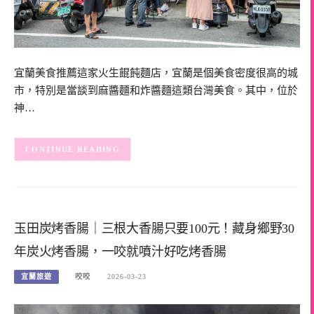
宜蘭美食推薦這家火生餛飩麵店，宜蘭是個美食密度很高的城
市，特別是當談到麻醬麵和炸醬麵這類台灣美食。其中，位於
神…
CONTINUE READING
玉田炭烤香腸｜三根大香腸只要100元！藏身鄉野30
年炭火烤香腸，一咬就噴汁好吃烤香腸
宜蘭旅遊
咬咬
2026-03-23