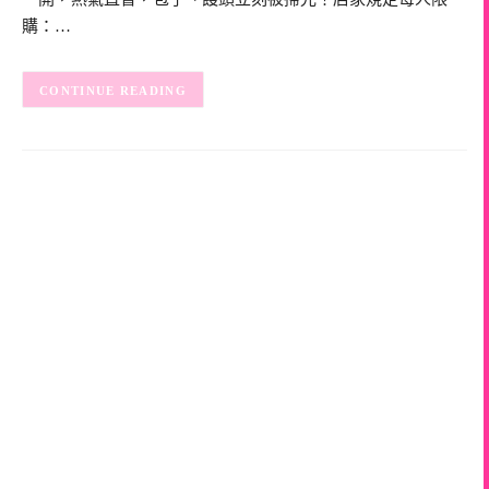
購：…
CONTINUE READING