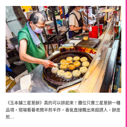
《玉本鋪三星蔥餅》真的可以排起來！攤位只賣三星蔥餅一種
品項，現場看著老闆半煎半炸，香氣直接飄出來超誘人，餅皮
煎…