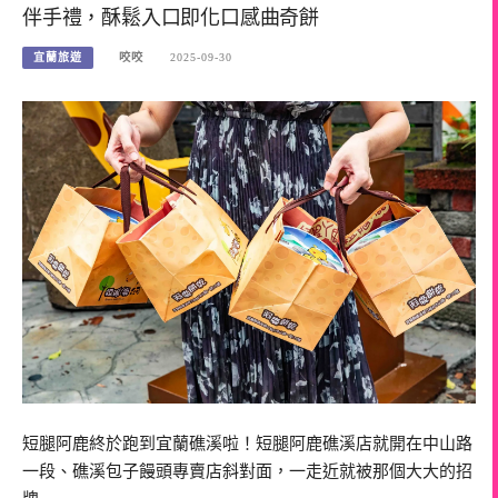
伴手禮，酥鬆入口即化口感曲奇餅
宜蘭旅遊
咬咬
2025-09-30
短腿阿鹿終於跑到宜蘭礁溪啦！短腿阿鹿礁溪店就開在中山路
一段、礁溪包子饅頭專賣店斜對面，一走近就被那個大大的招