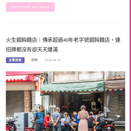
CONTINUE READING
火生餛飩麵店｜傳承超過40年老字號餛飩麵店，連
招牌都沒有卻天天爆滿
宜蘭旅遊
咬咬
2026-04-10