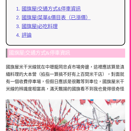
國旗屋|交通方式&停車資訊
國旗屋|菜單&價目表（已漲價）
國旗屋|必吃料理
評論
國旗屋|交通方式&停車資訊
國旗屋米干米線就在中壢龍岡忠貞市場旁邊，這裡應該算是滇
緬料理的大本營（掐指一算搞不好有上百間米干店），對面就
有一個收費停車場，但假日應該是很難等到車位，國旗屋米干
米線的辨識度相當高，滿天飄揚的國旗看不到我也覺得很奇怪