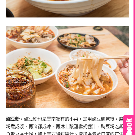
豌豆粉
，豌豆粉也是雲南獨有的小菜，是用豌豆曬乾後，磨成
粉煮成漿，再冷卻成凍，再淋上酸甜雲式醬汁，豌豆粉吃起來
Ｑ軟豆香十足，加上雲式酸甜醬汁、增加香氣及口感的花生