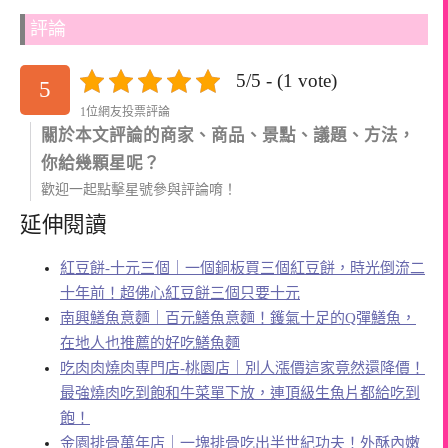
評論
5/5 - (1 vote)
5
1位網友投票評論
關於本文評論的商家、商品、景點、議題、方法，
你給幾顆星呢？
歡迎一起點擊星號參與評論唷！
延伸閱讀
紅豆餅-十元三個｜一個銅板買三個紅豆餅，時光倒流二
十年前！超佛心紅豆餅三個只要十元
南興鱔魚意麵｜百元鱔魚意麵！鑊氣十足的Q彈鱔魚，
在地人也推薦的好吃鱔魚麵
吃肉肉燒肉専門店-桃園店｜別人漲價這家竟然還降價！
最強燒肉吃到飽和牛菜單下放，連頂級生魚片都給吃到
飽！
金園排骨萬年店｜一塊排骨吃出半世紀功夫！外酥內嫩