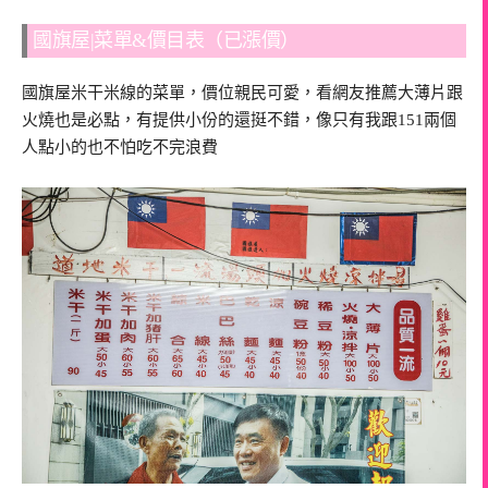
國旗屋|菜單&價目表（已漲價）
國旗屋米干米線的菜單，價位親民可愛，看網友推薦大薄片跟
火燒也是必點，有提供小份的還挺不錯，像只有我跟151兩個
人點小的也不怕吃不完浪費