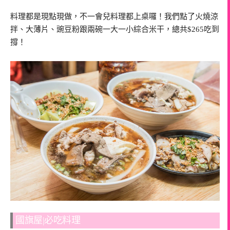
料理都是現點現做，不一會兒料理都上桌囉！我們點了火燒涼
拌、大薄片、豌豆粉跟兩碗一大一小綜合米干，總共$265吃到
撐！
國旗屋|必吃料理