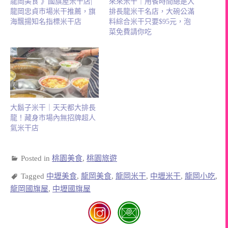
龍岡美食 》國旗屋米干店|
來來米干｜用餐時間總是大
龍岡忠貞市場米干推薦，旗
排長龍米干名店，大碗公滿
海飄揚知名指標米干店
料綜合米干只要$95元，泡
菜免費請你吃
大鬍子米干｜天天都大排長
龍！藏身市場內無招牌超人
氣米干店
Posted in
桃園美食
,
桃園旅遊
Tagged
中壢美食
,
龍岡美食
,
龍岡米干
,
中壢米干
,
龍岡小吃
,
龍岡國旗屋
,
中壢國旗屋