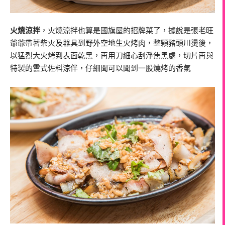
火燒涼拌
，火燒涼拌也算是國旗屋的招牌菜了，據說是張老旺
爺爺帶著柴火及器具到野外空地生火烤肉，整顆豬頭川燙後，
以猛烈大火烤到表面乾黑，再用刀細心刮淨焦黑處，切片再與
特製的雲式佐料涼伴，仔細聞可以聞到一股燒烤的香氣