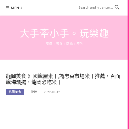
Skip
MENU
to
content
大手牽小手。玩樂趣
旅遊 | 美食 | 商攝 | 時尚
龍岡美食 》國旗屋米干店|忠貞市場米干推薦，百面
旗海飄揚，龍岡必吃米干
桃園美食
咬咬
2022-06-17