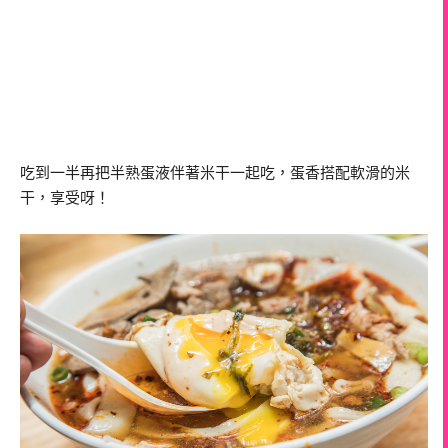
吃到一半再把半熟蛋液伴著米干一起吃，蛋香搭配軟滑的米
干，享受呀！