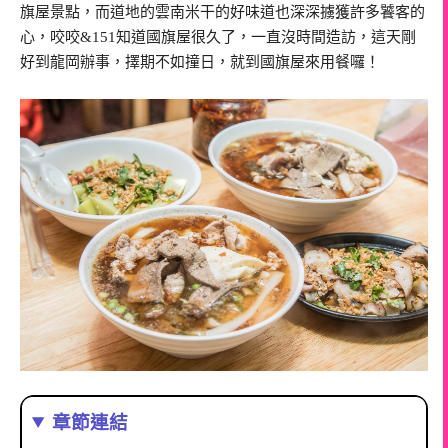
旗屋景點，而道地的雲南米干的好味道也深深擄獲許多饕客的
心，咬咬&151知道國旗屋很久了，一直沒時間造訪，這天剛
好到龍岡辦事，擇期不如撞日，就到國旗屋來用餐囉！
章節連結