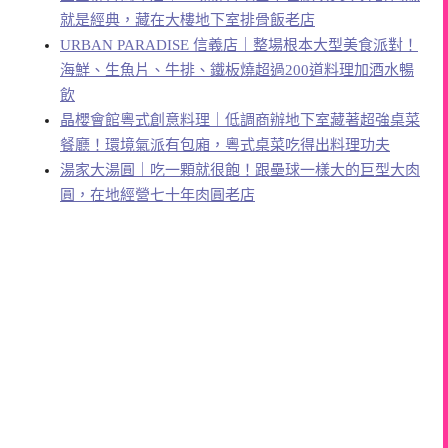
就是經典，藏在大樓地下室排骨飯老店
URBAN PARADISE 信義店｜整場根本大型美食派對！
海鮮、生魚片、牛排、鐵板燒超過200道料理加酒水暢
飲
晶櫻會館粵式創意料理｜低調商辦地下室藏著超強桌菜
餐廳！環境氣派有包廂，粵式桌菜吃得出料理功夫
湯家大湯圓｜吃一顆就很飽！跟壘球一樣大的巨型大肉
圓，在地經營七十年肉圓老店