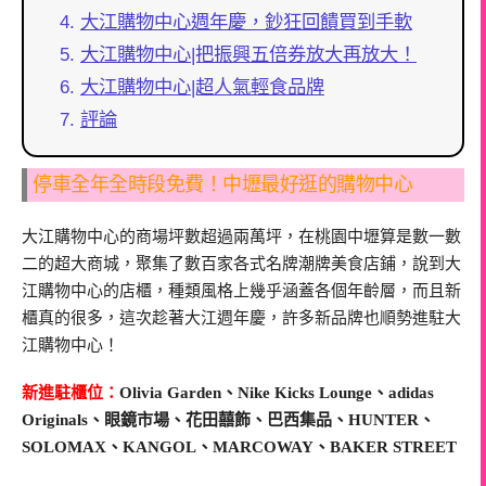
大江購物中心週年慶，鈔狂回饋買到手軟
大江購物中心|把振興五倍券放大再放大！
大江購物中心|超人氣輕食品牌
評論
停車全年全時段免費！中壢最好逛的購物中心
大江購物中心的商場坪數超過兩萬坪，在桃園中壢算是數一數
二的超大商城，聚集了數百家各式名牌潮牌美食店鋪，說到大
江購物中心的店櫃，種類風格上幾乎涵蓋各個年齡層，而且新
櫃真的很多，這次趁著大江週年慶，許多新品牌也順勢進駐大
江購物中心！
新進駐櫃位：
Olivia Garden、Nike Kicks Lounge、adidas
Originals、眼鏡市場、花田囍飾、巴西集品、HUNTER、
SOLOMAX、KANGOL、MARCOWAY、BAKER STREET