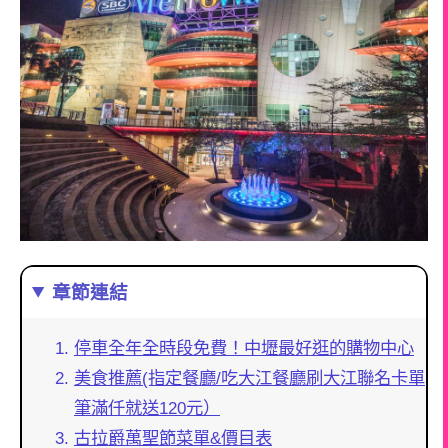
章節連結
停車全年全時段免費！中壢最好逛的購物中心
美食推薦(指定餐廳/吃大江餐廳刷大江聯名卡單
筆滿仟就送120元）
古拉爵萬聖節菜單&價目表