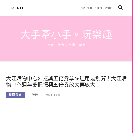
Skip
MENU
to
content
大手牽小手。玩樂趣
旅遊 | 美食 | 商攝 | 時尚
大江購物中心》振興五倍券拿來這用最划算！大江購
物中心週年慶把振興五倍券放大再放大！
桃園美食
咬咬
2021-10-07