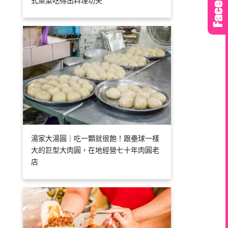
式桌菜吃得出料理功夫
湯家大湯圓｜吃一顆就很飽！跟壘球一樣
大的巨型大肉圓，在地經營七十年肉圓老
店