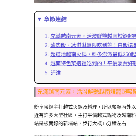
章節連結
充滿越南元素，活潑鮮艷越南燈籠超
滷肉飯、冰淇淋無限吃到飽！白飯還
超道地越南火鍋，料多澎派最低250
越南特色菜這裡吃到的！平價消費好
評論
充滿越南元素，活潑鮮艷越南燈籠超吸
粉享喫鍋主打越式火鍋及料理，所以餐廳內外以
近有許多大型社區，主打平價越式鍋物及越南料
站是板南線的新埔站，步行大概15分鐘左右