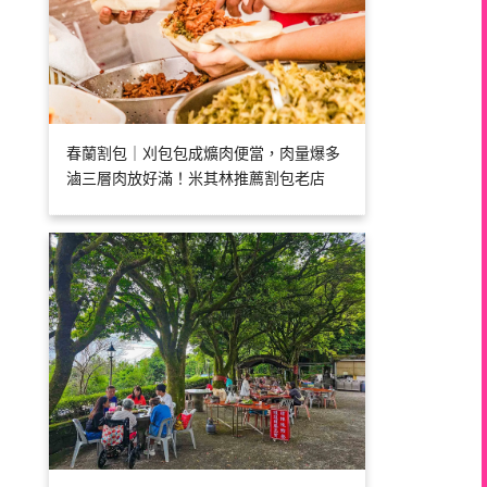
春蘭割包｜刈包包成爌肉便當，肉量爆多
滷三層肉放好滿！米其林推薦割包老店