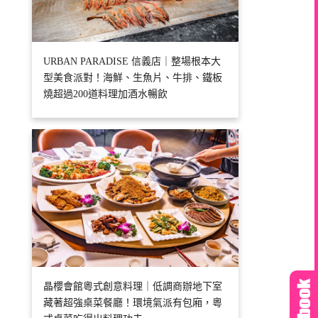
URBAN PARADISE 信義店｜整場根本大
型美食派對！海鮮、生魚片、牛排、鐵板
燒超過200道料理加酒水暢飲
晶櫻會館粵式創意料理｜低調商辦地下室
藏著超強桌菜餐廳！環境氣派有包廂，粵