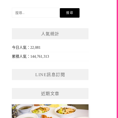
搜
尋
關
鍵
人氣統計
字:
今日人氣：22,081
累積人氣：144,761,313
LINE訊息訂閱
近期文章