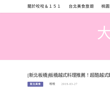
Skip
關於咬咬＆１５１
台北美食旅遊
桃園
to
content
[新北板橋]板橋越式料理推薦！超酷越
咬咬
2019-03-27
新北美食