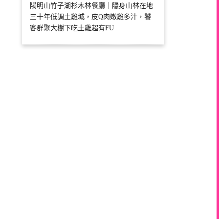
陽明山竹子湖杉木林餐廳｜隱身山林在地
三十年低調土雞城，皮Q肉嫩雞多汁，饕
客群聚大樹下吃土雞超有FU