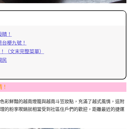
吸睛！
是台梗九號！
起！（文末完整菜單）
親民
睛！
色彩鮮豔的越南燈籠與越南斗笠妝點，充滿了越式風情，這附
理的粉享喫鍋就相當受到社區住戶們的歡迎，距離最近的捷運