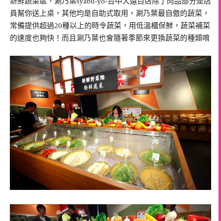
新鮮蔬菜區，涮乃葉syabu-yo-台中大遠百店除了肉品部分是店
員幫你送上桌，其他均是自助式取用，涮乃葉最自傲的蔬菜，
常備提供超過20種以上的時令蔬菜，用低溫櫃保鮮，蔬菜補菜
的速度也夠快！而且涮乃葉也會隨著季節來更換蔬菜的種類唷