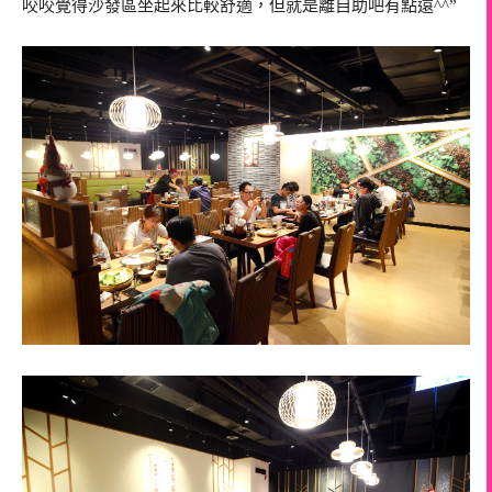
咬咬覺得沙發區坐起來比較舒適，但就是離自助吧有點遠^^”