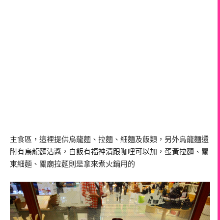
主食區，這裡提供烏龍麵、拉麵、細麵及飯類，另外烏龍麵還
附有烏龍麵沾醬，白飯有福神漬跟咖哩可以加，蛋黃拉麵、關
東細麵、關廟拉麵則是拿來煮火鍋用的