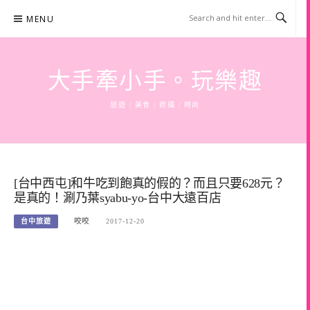
Skip
MENU
to
content
大手牽小手。玩樂趣
旅遊 | 美食 | 商攝 | 時尚
[台中西屯]和牛吃到飽真的假的？而且只要628元？
是真的！涮乃葉syabu-yo-台中大遠百店
台中旅遊
咬咬
2017-12-20