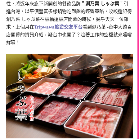
性，將近年來旗下新開創的餐飲品牌＂
涮乃葉 しゃぶ葉
＂引
進台灣，以平價豐富多樣鍋物吃到飽的經營策略，咬咬還記得
涮乃葉 しゃぶ葉在板橋遠板店開幕的時候，幾乎天天一位難
求，上個月在
Tripwawa旅遊交友平台
看到涮乃葉 -台中大遠百
店開幕的資訊介紹，疑台中也開了？趁著工作的空檔就來嚐嚐
鮮囉！