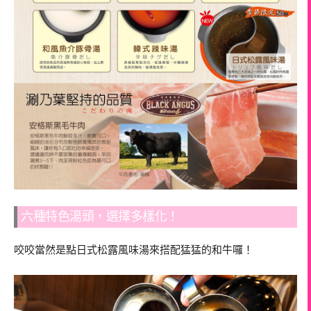
六種特色湯頭，選擇多樣化！
咬咬當然是點日式松露風味湯來搭配猛猛的和牛囉！