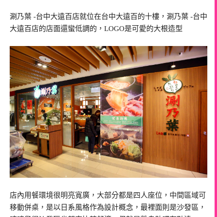
涮乃葉 -台中大遠百店就位在台中大遠百的十樓，涮乃葉 -台中
大遠百店的店面還蠻低調的，LOGO是可愛的大根造型
店內用餐環境很明亮寬廣，大部分都是四人座位，中間區域可
移動併桌，是以日系風格作為設計概念，最裡面則是沙發區，