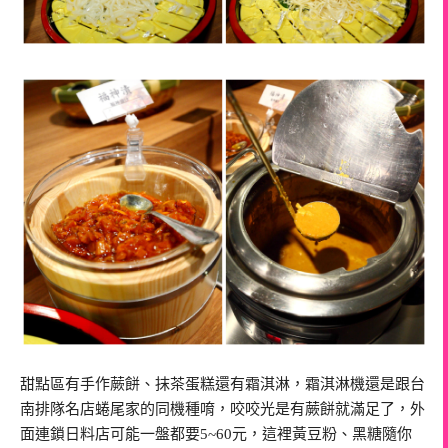
甜點區有手作蕨餅、抹茶蛋糕還有霜淇淋，霜淇淋機還是跟台
南排隊名店蜷尾家的同機種唷，咬咬光是有蕨餅就滿足了，外
面連鎖日料店可能一盤都要5~60元，這裡黃豆粉、黑糖隨你