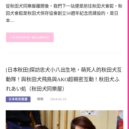
從秋田犬同樂屋離開後，我們下一站便是前往秋田犬會館，秋
田犬會館是秋田犬保存協會創立50週年紀念而建設的，是日
本…
CONTINUE READING
[日本秋田]探訪忠犬小八出生地，萌死人的秋田犬互
動隊！與秋田犬飛鳥與AKO超親密互動！秋田犬ふ
れあい処（秋田犬同樂屋）
日本秋田旅遊
咬咬
2018-02-25