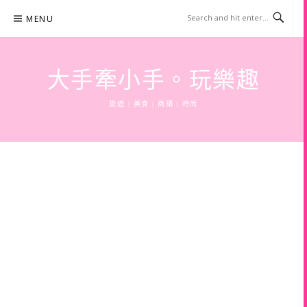
Skip
MENU
to
content
大手牽小手。玩樂趣
旅遊 | 美食 | 商攝 | 時尚