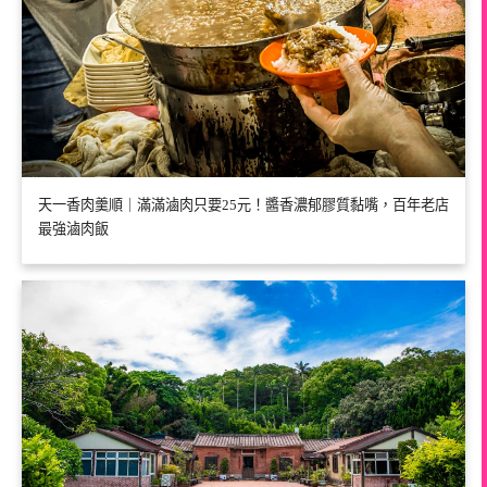
天一香肉羹順｜滿滿滷肉只要25元！醬香濃郁膠質黏嘴，百年老店
最強滷肉飯