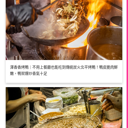
澤香香烤鴨｜不用上餐廳也能吃到傳統炭火北平烤鴨！鴨皮脆肉鮮
嫩，鴨架爆炒香氣十足