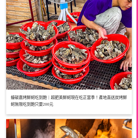
蠔碳嘉烤鮮蚵吃到飽｜超肥美鮮蚵現在吃正當季！產地直送炭烤鮮
蚵無限吃到飽只要200元