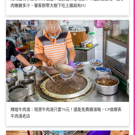
肉嫩雞多汁，饕客群聚大樹下吃土雞超有FU
輝煌牛肉湯｜現燙牛肉湯只要70元！還能免費續湯喝，CP值爆表
牛肉湯老店