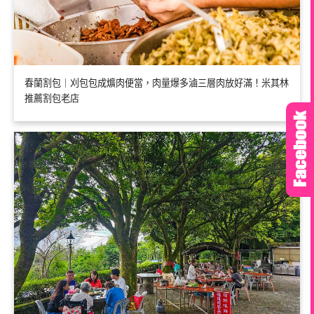
春蘭割包｜刈包包成爌肉便當，肉量爆多滷三層肉放好滿！米其林
推薦割包老店