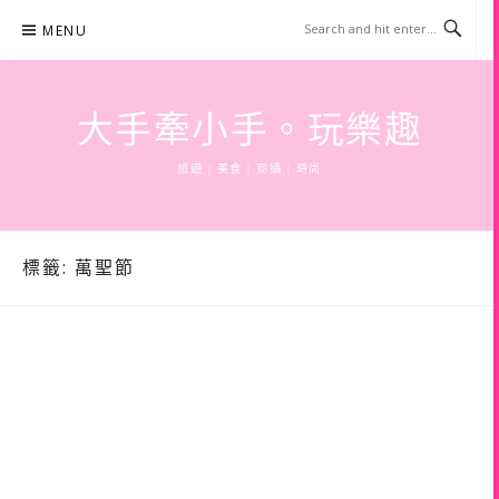
Skip
MENU
to
content
大手牽小手。玩樂趣
旅遊 | 美食 | 商攝 | 時尚
標籤:
萬聖節