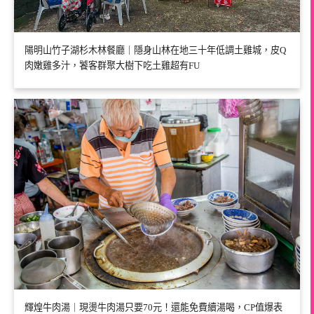
陽明山竹子湖杉木林餐廳｜隱身山林在地三十年低調土雞城，皮Q
肉嫩雞多汁，饕客群聚大樹下吃土雞超有FU
輝煌牛肉湯｜現燙牛肉湯只要70元！還能免費續湯喝，CP值爆表