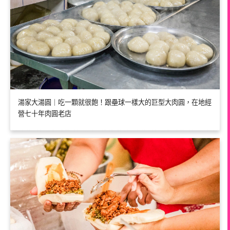
湯家大湯圓｜吃一顆就很飽！跟壘球一樣大的巨型大肉圓，在地經
營七十年肉圓老店