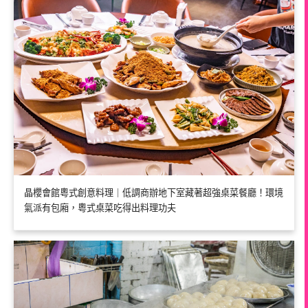
晶櫻會館粵式創意料理｜低調商辦地下室藏著超強桌菜餐廳！環境
氣派有包廂，粵式桌菜吃得出料理功夫