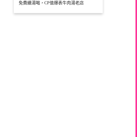
免費續湯喝，CP值爆表牛肉湯老店