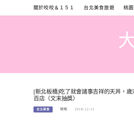
Skip
關於咬咬＆１５１
台北美食旅遊
桃園
to
content
[新北板橋]吃了就會諸事吉祥的天丼，
百店（文末抽獎）
咬咬
2018-12-12
台北美食