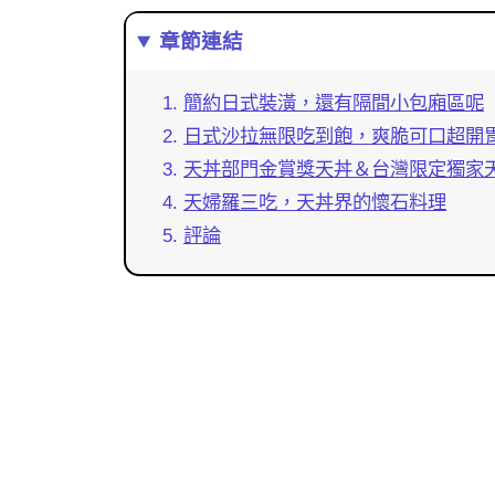
章節連結
簡約日式裝潢，還有隔間小包廂區呢
日式沙拉無限吃到飽，爽脆可口超開
天丼部門金賞獎天丼＆台灣限定獨家
天婦羅三吃，天丼界的懷石料理
評論