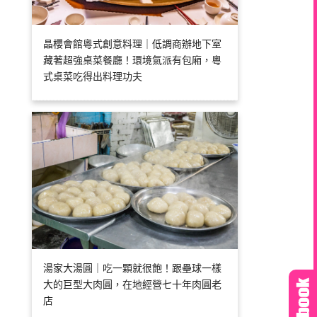
晶櫻會館粵式創意料理｜低調商辦地下室
藏著超強桌菜餐廳！環境氣派有包廂，粵
式桌菜吃得出料理功夫
湯家大湯圓｜吃一顆就很飽！跟壘球一樣
大的巨型大肉圓，在地經營七十年肉圓老
店