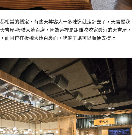
都相當的穩定，有些天丼客人一多味道就走針去了，天吉屋我
天吉屋-板橋大遠百店，因為這裡是距離咬咬家最近的天吉屋，
，而且位在板橋大遠百裏面，吃飽了還可以順便去樓上