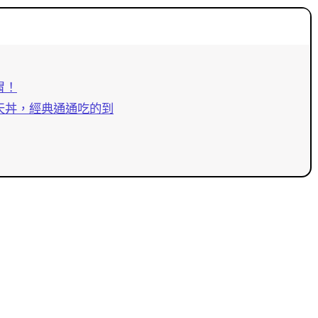
胃！
天丼，經典通通吃的到