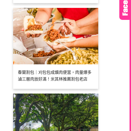
春蘭割包｜刈包包成爌肉便當，肉量爆多
滷三層肉放好滿！米其林推薦割包老店