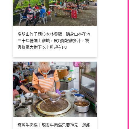
陽明山竹子湖杉木林餐廳｜隱身山林在地
三十年低調土雞城，皮Q肉嫩雞多汁，饕
客群聚大樹下吃土雞超有FU
輝煌牛肉湯｜現燙牛肉湯只要70元！還能