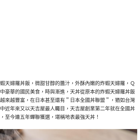
蝦天婦羅丼飯，微甜甘醇的醬汁，外酥內嫩的炸蝦天婦羅，Ｑ
中豪華的國民美食，時與漸進，天丼從原本的炸蝦天婦羅丼飯
越來越豐富，在日本甚至還有＂日本全國丼聯盟＂，猶如台灣
中近年來又以天吉屋最人矚目，天吉屋創業第二年就在全國丼
，至今連五年蟬聯獲選，堪稱地表最強天丼！