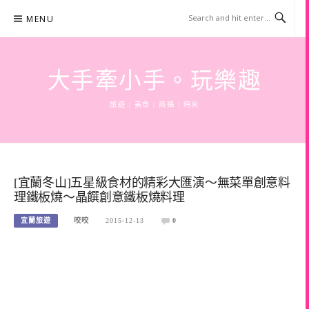
Skip
MENU
to
content
大手牽小手。玩樂趣
旅遊 | 美食 | 商攝 | 時尚
[宜蘭冬山]五星級食材的精彩大匯演～無菜單創意料
理鐵板燒～晶饌創意鐵板燒料理
宜蘭旅遊
咬咬
2015-12-13
0