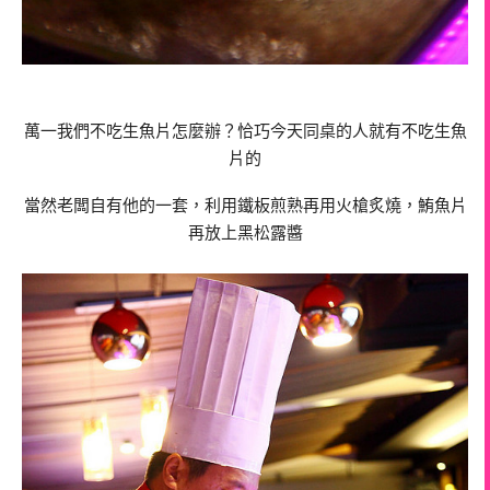
萬一我們不吃生魚片怎麼辦？恰巧今天同桌的人就有不吃生魚
片的
當然老闆自有他的一套，利用鐵板煎熟再用火槍炙燒，鮪魚片
再放上黑松露醬