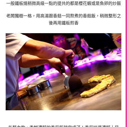
一般鐵板燒稍微高級一點的提共的都是櫻花蝦或是魚卵的炒飯
老闆獨樹一格，用高湯跟香菇一同熬煮的香菇飯，稍微整形之
後再用鐵板煎香