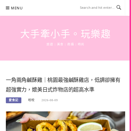
Skip
MENU
to
content
大手牽小手。玩樂趣
旅遊 | 美食 | 商攝 | 時尚
一角兩角鹹酥雞｜桃園最強鹹酥雞店，低調卻擁有
超強實力，媲美日式炸物店的超高水準
愛食記
咬咬
2026-08-09