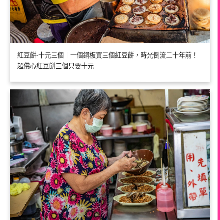
紅豆餅-十元三個｜一個銅板買三個紅豆餅，時光倒流二十年前！
超佛心紅豆餅三個只要十元