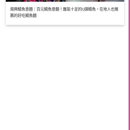
南興鱔魚意麵｜百元鱔魚意麵！鑊氣十足的Q彈鱔魚，在地人也推
薦的好吃鱔魚麵