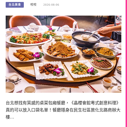
台北美食
咬咬
2026-08-06
台北想找有質感的桌菜包廂餐廳，《晶櫻會館粵式創意料理》
真的可以放入口袋名單！餐廳隱身在民生社區敦化北路商辦大
樓…