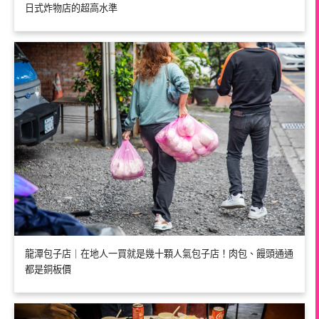
日式炸物店的超高水準
龍潭包子店｜在地人一買就是幾十顆人氣包子店！肉包、饅頭通通
都是銅板價