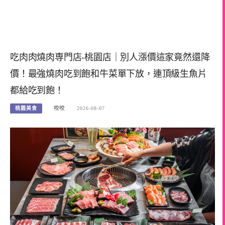
吃肉肉燒肉専門店-桃園店｜別人漲價這家竟然還降
價！最強燒肉吃到飽和牛菜單下放，連頂級生魚片
都給吃到飽！
桃園美食
咬咬
2026-08-07