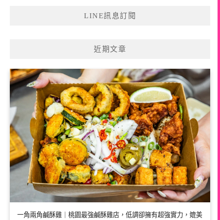
LINE訊息訂閱
近期文章
一角兩角鹹酥雞｜桃園最強鹹酥雞店，低調卻擁有超強實力，媲美