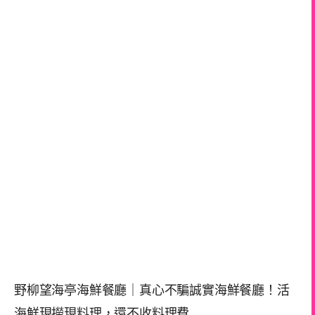
野柳望海亭海鮮餐廳｜真心不騙誠實海鮮餐廳！活
海鮮現撈現料理，還不收料理費