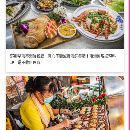
野柳望海亭海鮮餐廳｜真心不騙誠實海鮮餐廳！活海鮮現撈現料
理，還不收料理費