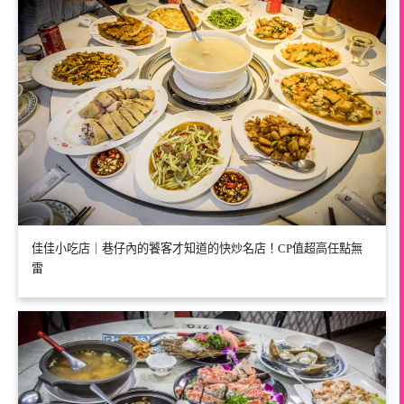
佳佳小吃店｜巷仔內的饕客才知道的快炒名店！CP值超高任點無
雷