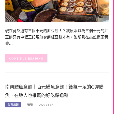
現在竟然還有三個十元的紅豆餅！？我原本以為三個十元的紅
豆餅只有中壢王記現煎麥餅紅豆餅才有，沒想到在高雄橋頭黃
昏…
CONTINUE READING
南興鱔魚意麵｜百元鱔魚意麵！鑊氣十足的Q彈鱔
魚，在地人也推薦的好吃鱔魚麵
台南旅遊
咬咬
2026-08-07