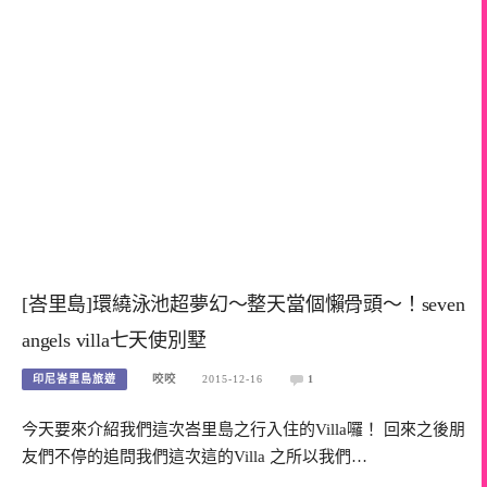
[峇里島]環繞泳池超夢幻～整天當個懶骨頭～！seven
angels villa七天使別墅
印尼峇里島旅遊
咬咬
2015-12-16
1
今天要來介紹我們這次峇里島之行入住的Villa囉！ 回來之後朋
友們不停的追問我們這次這的Villa 之所以我們…