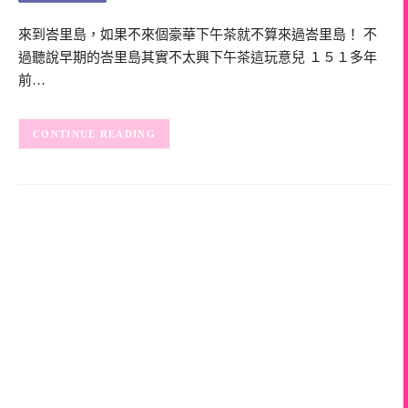
來到峇里島，如果不來個豪華下午茶就不算來過峇里島！ 不
過聽說早期的峇里島其實不太興下午茶這玩意兒 １５１多年
前…
CONTINUE READING