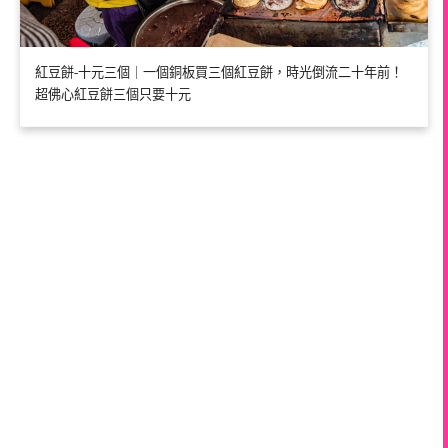
紅豆餅-十元三個｜一個銅板買三個紅豆餅，時光倒流二十年前！
超佛心紅豆餅三個只要十元