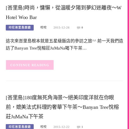
[峇里島]時尚，慵懶，從溫暖夕陽到夢幻迷離夜～W
Hotel Woo Bar
印尼峇里島旅遊
咬咬
2015-12-26
0
這次來峇里島根本就是五星級飯店的參訪之旅^^ 前一天我們造
訪了Banyan Tree悅榕莊JuMaNa喝下午茶…
CONTINUE READING
[峇里島]180度無死角海景～絕美印度洋就在你眼
前，媲美法式料理的奢華下午茶～Banyan Tree悅榕
莊JuMaNa下午茶
印尼峇里島旅遊
咬咬
2015-12-22
1