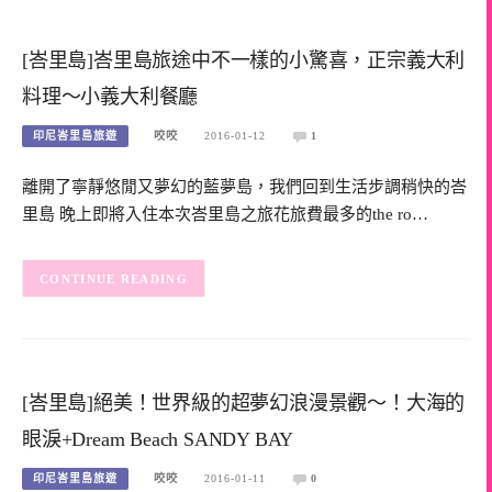
[峇里島]峇里島旅途中不一樣的小驚喜，正宗義大利
料理～小義大利餐廳
印尼峇里島旅遊
咬咬
2016-01-12
1
離開了寧靜悠閒又夢幻的藍夢島，我們回到生活步調稍快的峇
里島 晚上即將入住本次峇里島之旅花旅費最多的the ro…
CONTINUE READING
[峇里島]絕美！世界級的超夢幻浪漫景觀～！大海的
眼淚+Dream Beach SANDY BAY
印尼峇里島旅遊
咬咬
2016-01-11
0