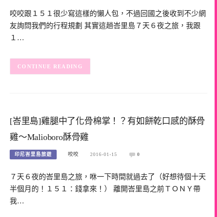
咬咬跟１５１很少寫這樣的懶人包，不過回國之後收到不少網
友詢問我們的行程規劃 其實這趟峇里島７天６夜之旅，我跟
１…
CONTINUE READING
[峇里島]雞腿中了化骨棉掌！？有如餅乾口感的酥骨
雞～Malioboro酥骨雞
印尼峇里島旅遊
咬咬
2016-01-15
0
７天６夜的峇里島之旅，咻一下時間就過去了（好想待個十天
半個月的！１５１：錢拿來！） 離開峇里島之前ＴＯＮＹ帶
我…