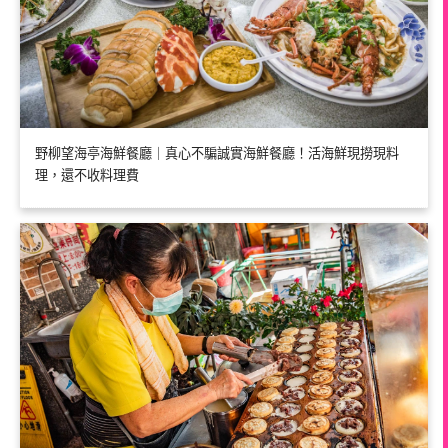
野柳望海亭海鮮餐廳｜真心不騙誠實海鮮餐廳！活海鮮現撈現料
理，還不收料理費