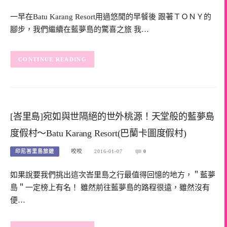
一早在Batu Karang Resort用過悠閒的早餐後 跟著ＴＯＮＹ的
腳步，我們繼續在藍夢島的驚喜之旅 我…
CONTINUE READING
[峇里島]宛如與世隔絕的世外桃源！天堂般的藍夢島
度假村～Batu Karang Resort(巴蘭卡圖度假村)
印尼峇里島旅遊
咬咬
2016-01-07
0
如果說要我們挑出這次峇里島之行最值得回憶的地方，＂藍夢
島＂一定榜上有名！ 雖然前往藍夢島的路程很遠，雖然沒有
便…