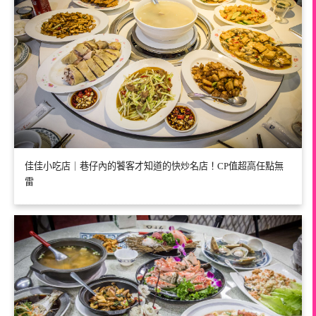
佳佳小吃店｜巷仔內的饕客才知道的快炒名店！CP值超高任點無
雷