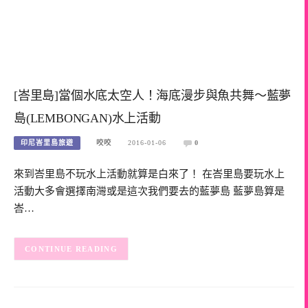
[峇里島]當個水底太空人！海底漫步與魚共舞～藍夢
島(LEMBONGAN)水上活動
印尼峇里島旅遊
咬咬
2016-01-06
0
來到峇里島不玩水上活動就算是白來了！ 在峇里島要玩水上
活動大多會選擇南灣或是這次我們要去的藍夢島 藍夢島算是
峇…
CONTINUE READING