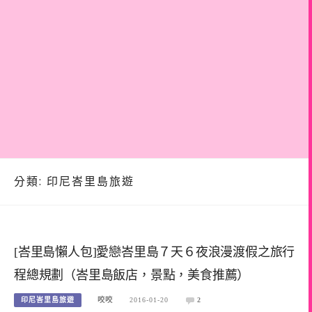
分類:
印尼峇里島旅遊
[峇里島懶人包]愛戀峇里島７天６夜浪漫渡假之旅行
程總規劃（峇里島飯店，景點，美食推薦）
印尼峇里島旅遊
咬咬
2016-01-20
2