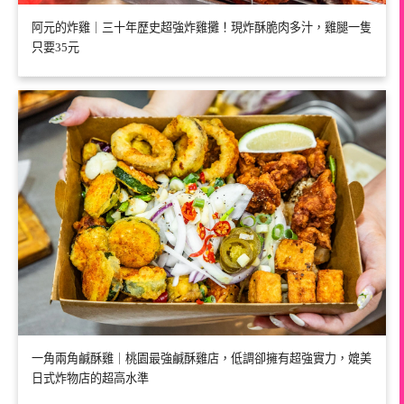
阿元的炸雞｜三十年歷史超強炸雞攤！現炸酥脆肉多汁，雞腿一隻
只要35元
一角兩角鹹酥雞｜桃園最強鹹酥雞店，低調卻擁有超強實力，媲美
日式炸物店的超高水準