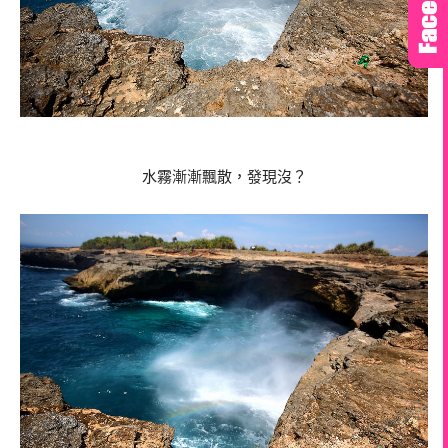
水霧漸漸飄散，發現沒？