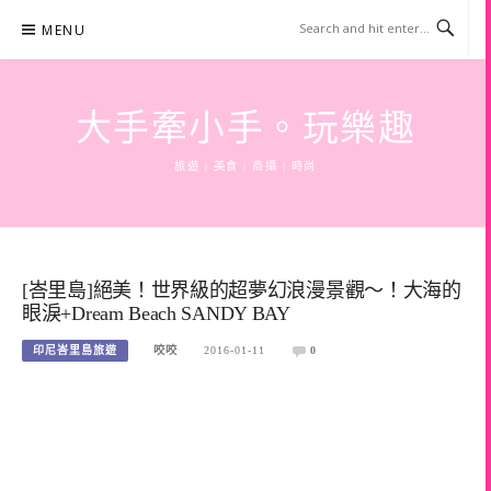
Skip
MENU
to
content
大手牽小手。玩樂趣
旅遊 | 美食 | 商攝 | 時尚
[峇里島]絕美！世界級的超夢幻浪漫景觀～！大海的
眼淚+Dream Beach SANDY BAY
印尼峇里島旅遊
咬咬
2016-01-11
0