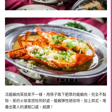
活龍蝦肉質就是不一樣，用筷子取下肥厚的龍蝦肉，完全不黏
殼，蒸的火侯拿捏恰到好處，龍蝦彈性絕佳呀，加上蒜泥，堆
疊出驚人的濃郁口感，超讚！