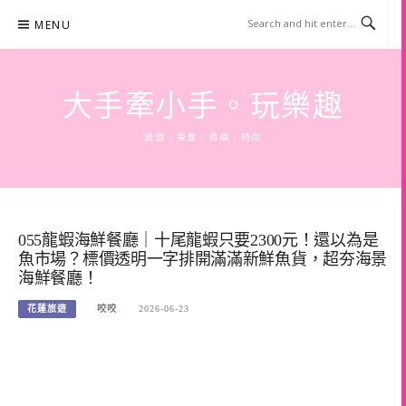
Skip
MENU
to
content
大手牽小手。玩樂趣
旅遊 | 美食 | 商攝 | 時尚
055龍蝦海鮮餐廳｜十尾龍蝦只要2300元！還以為是
魚市場？標價透明一字排開滿滿新鮮魚貨，超夯海景
海鮮餐廳！
花蓮旅遊
咬咬
2026-06-23