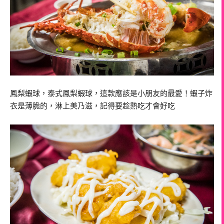
鳳梨蝦球，泰式鳳梨蝦球，這款應該是小朋友的最愛！蝦子炸
衣是薄脆的，淋上美乃滋，記得要趁熱吃才會好吃