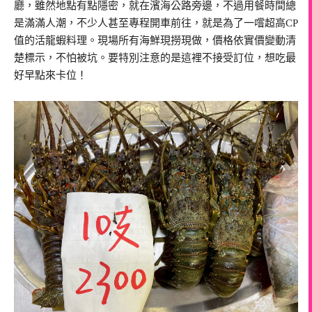
廳，雖然地點有點隱密，就在濱海公路旁邊，不過用餐時間總
是滿滿人潮，不少人甚至專程開車前往，就是為了一嚐超高CP
值的活龍蝦料理。現場所有海鮮現撈現做，價格依實價變動清
楚標示，不怕被坑。要特別注意的是這裡不接受訂位，想吃最
好早點來卡位！