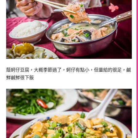
蔭蚵仔豆腐，大概季節過了，蚵仔有點小，但量給的很足，鹹
鮮鹹鮮很下飯