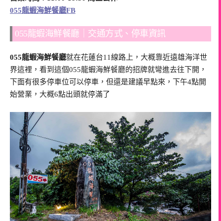
055龍蝦海鮮餐廳FB
055龍蝦海鮮餐廳｜交通方式、停車資訊
055龍蝦海鮮餐廳
就在花蓮台11線路上，大概靠近遠雄海洋世
界這裡，看到這個055龍蝦海鮮餐廳的招牌就彎進去往下開，
下面有很多停車位可以停車，但還是建議早點來，下午4點開
始營業，大概6點出頭就停滿了