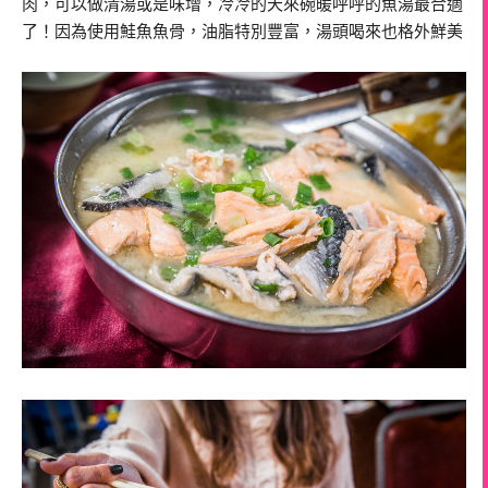
肉，可以做清湯或是味增，冷冷的天來碗暖呼呼的魚湯最合適
了！因為使用鮭魚魚骨，油脂特別豐富，湯頭喝來也格外鮮美