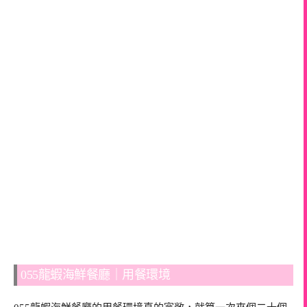
055龍蝦海鮮餐廳｜用餐環境