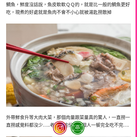
鯛魚，鮮度沒話說，魚皮軟軟ＱＱ的，就是比一般的鯛魚更好
吃，現煮的好處就是魚肉不會不小心就被湯匙撈散掉
外帶鮮食升等大肉大菜，那個肉量跟菜量真的驚人，一直撈一
直撈感覺料都沒少…..老實說這份量兩個人一餐完全吃不完….