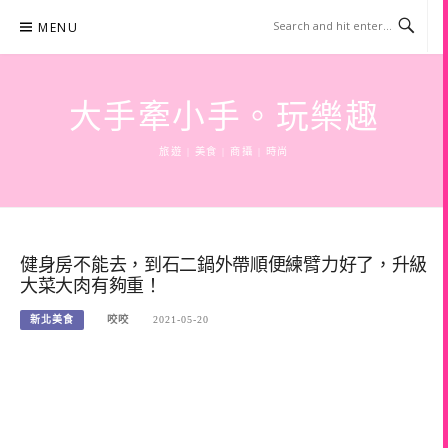
Skip
MENU
to
content
大手牽小手。玩樂趣
旅遊 | 美食 | 商攝 | 時尚
健身房不能去，到石二鍋外帶順便練臂力好了，升級
大菜大肉有夠重！
新北美食
咬咬
2021-05-20