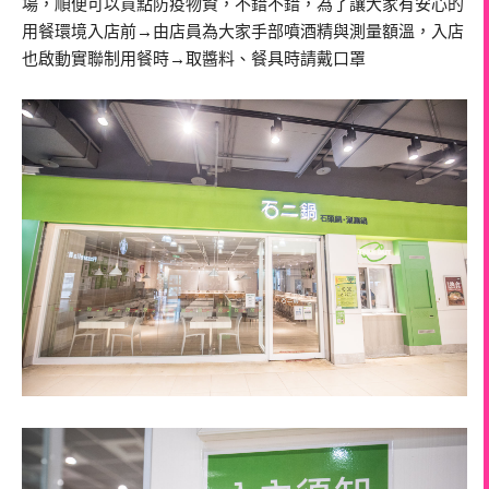
場，順便可以買點防疫物資，不錯不錯，為了讓大家有安心的
用餐環境入店前→由店員為大家手部噴酒精與測量額溫，入店
也啟動實聯制用餐時→取醬料、餐具時請戴口罩