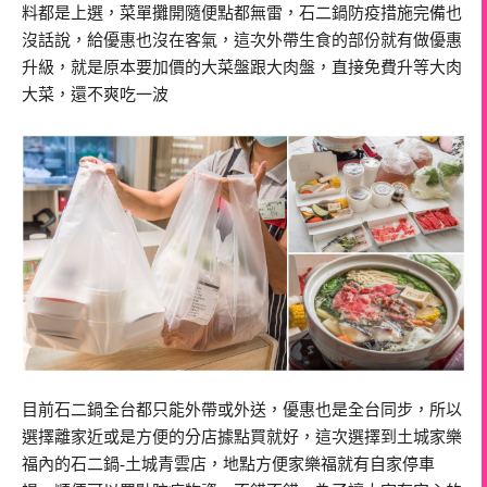
料都是上選，菜單攤開隨便點都無雷，石二鍋防疫措施完備也
沒話說，給優惠也沒在客氣，這次外帶生食的部份就有做優惠
升級，就是原本要加價的大菜盤跟大肉盤，直接免費升等大肉
大菜，還不爽吃一波
目前石二鍋全台都只能外帶或外送，優惠也是全台同步，所以
選擇離家近或是方便的分店據點買就好，這次選擇到土城家樂
福內的石二鍋-土城青雲店，地點方便家樂福就有自家停車