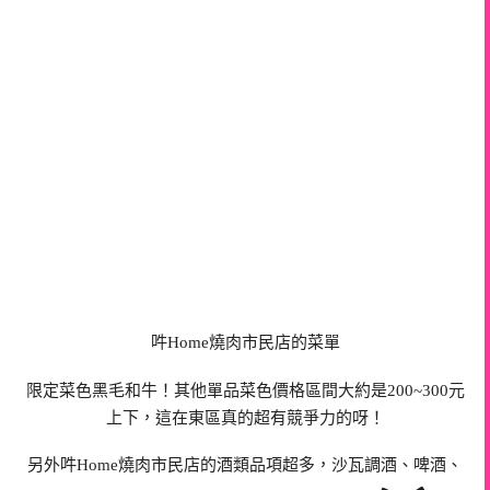
吽Home燒肉市民店的菜單
限定菜色黑毛和牛！其他單品菜色價格區間大約是200~300元
上下，這在東區真的超有競爭力的呀！
另外吽Home燒肉市民店的酒類品項超多，沙瓦調酒、啤酒、