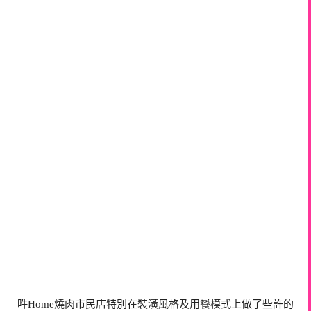
吽Home燒肉市民店特別在裝潢風格及用餐模式上做了些許的