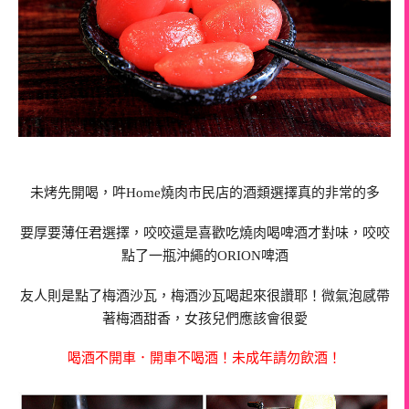
未烤先開喝，吽Home燒肉市民店的酒類選擇真的非常的多
要厚要薄任君選擇，咬咬還是喜歡吃燒肉喝啤酒才對味，咬咬
點了一瓶沖繩的ORION啤酒
友人則是點了梅酒沙瓦，梅酒沙瓦喝起來很讚耶！微氣泡感帶
著梅酒甜香，女孩兒們應該會很愛
喝酒不開車．開車不喝酒！未成年請勿飲酒！