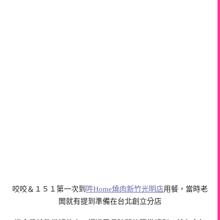
咬咬＆１５１第一次到
吽Home燒肉新竹光明店
用餐，當時老
闆就有提到準備在台北創立分店