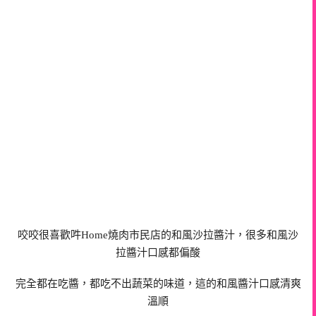
咬咬很喜歡吽Home燒肉市民店的和風沙拉醬汁，很多和風沙
拉醬汁口感都偏酸
完全都在吃醬，都吃不出蔬菜的味道，這的和風醬汁口感清爽
溫順