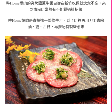
吽Home燒肉的炎烤鹽蔥牛舌自從在新竹吃過就念念不忘，來
到市民店當然有不能錯過這招牌
吽Home燒肉是直接進一整條牛舌，到了店裡再用刀工去除
油、筋、舌苔，再搭配特製鹽蔥末