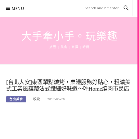
Skip
MENU
to
content
大手牽小手。玩樂趣
旅遊 | 美食 | 商攝 | 時尚
[台北大安]東區單點燒烤，桌邊服務好貼心，粗曠美
式工業風蘊藏法式纖細好味道～吽Home燒肉市民店
台北美食
咬咬
2017-05-26