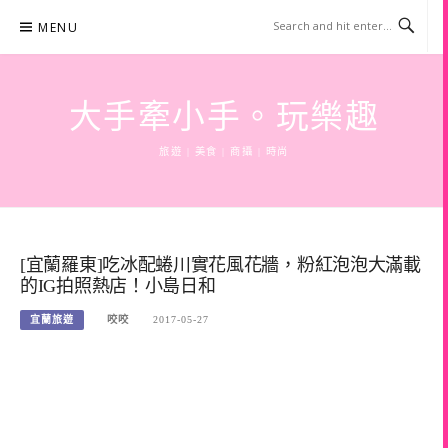
Skip
MENU
to
content
大手牽小手。玩樂趣
旅遊 | 美食 | 商攝 | 時尚
[宜蘭羅東]吃冰配蜷川實花風花牆，粉紅泡泡大滿載
的IG拍照熱店！小島日和
宜蘭旅遊
咬咬
2017-05-27