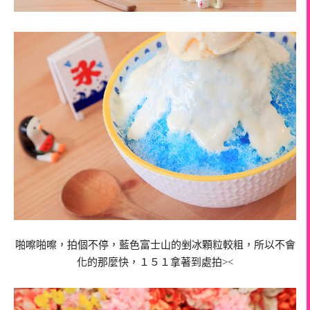
啪嚓啪嚓，拍個不停，藍色富士山的剉冰顆粒較粗，所以不會
化的那麼快，１５１拿著到處拍><