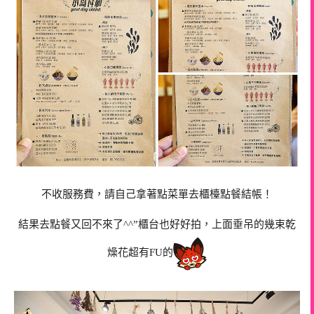
不收服務費，請自己拿著點菜單去櫃檯點餐結帳！
結果去點餐又回不來了^^”櫃台也好好拍，上面垂吊的幾束乾
燥花超有FU的