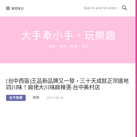
Skip
MENU
to
content
大手牽小手。玩樂趣
旅遊 | 美食 | 商攝 | 時尚
[台中西區]王品新品牌又一發，三十天成就正宗道地
四川味！麻佬大川味麻辣燙-台中美村店
台中旅遊
咬咬
2017-05-31