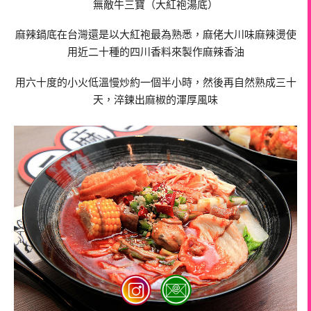
無敵牛三寶（大紅袍湯底）
麻辣鍋底在台灣還是以大紅袍最為熟悉，麻佬大川味麻辣燙使
用近二十種的四川香料來製作麻辣香油
用六十度的小火低溫慢炒約一個半小時，然後再自然熟成三十
天，淬鍊出麻椒的渾厚風味