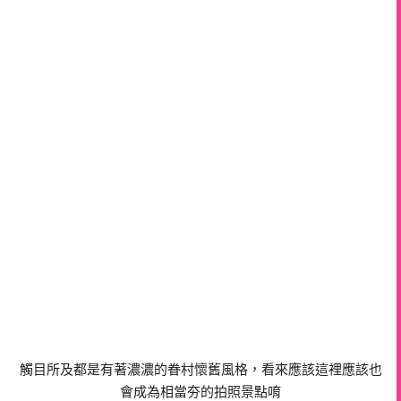
觸目所及都是有著濃濃的眷村懷舊風格，看來應該這裡應該也
會成為相當夯的拍照景點唷