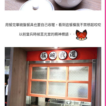
用餐完畢碗盤餐具也要自己收喔，看到這餐檯我不禁想起咬咬
以前當兵時候莒光室的精神標語．．