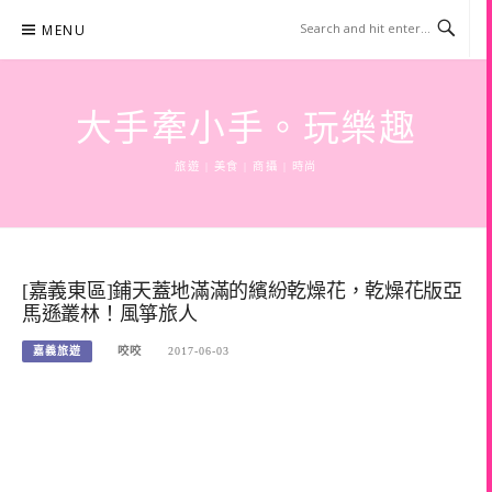
Skip
MENU
to
content
大手牽小手。玩樂趣
旅遊 | 美食 | 商攝 | 時尚
[嘉義東區]鋪天蓋地滿滿的繽紛乾燥花，乾燥花版亞
馬遜叢林！風箏旅人
嘉義旅遊
咬咬
2017-06-03