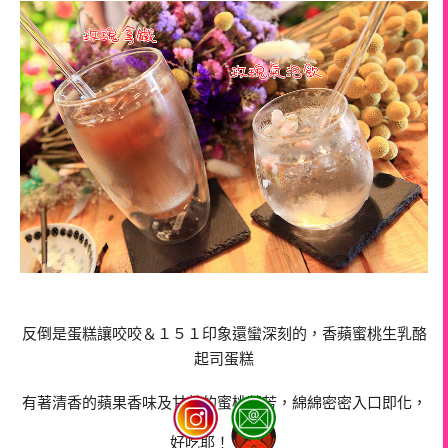
反倒是蛋糕讓咬咬＆１５１印象還蠻深刻的，香蘋蜜桃生乳酪
起司蛋糕
有著清香的蘋果香味及甘美的蜜桃芬芳，綿綿密密入口即化，
好吃耶！