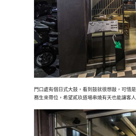
門口處有個日式大鼓，看到鼓就很想敲，可惜是
務生來帶位，希望貳玖道場串燒有天也能讓客人