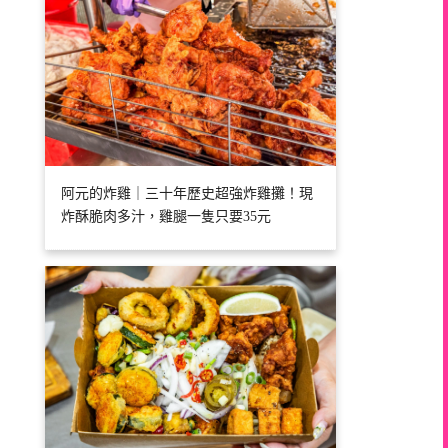
阿元的炸雞｜三十年歷史超強炸雞攤！現
炸酥脆肉多汁，雞腿一隻只要35元