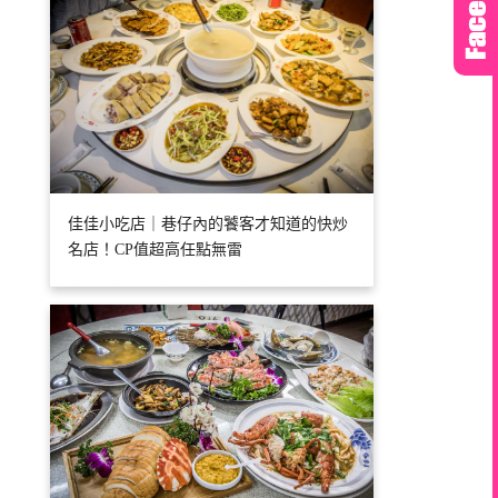
佳佳小吃店｜巷仔內的饕客才知道的快炒
名店！CP值超高任點無雷