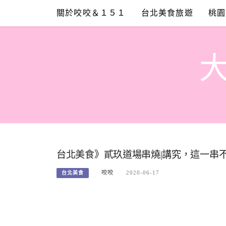
Skip
關於咬咬＆１５１
台北美食旅遊
桃園
to
content
台北美食》貳玖道場串燒|講究，這一串
咬咬
2020-06-17
台北美食