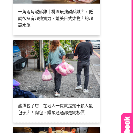
一角兩角鹹酥雞｜桃園最強鹹酥雞店，低
調卻擁有超強實力，媲美日式炸物店的超
高水準
龍潭包子店｜在地人一買就是幾十顆人氣
包子店！肉包、饅頭通通都是銅板價