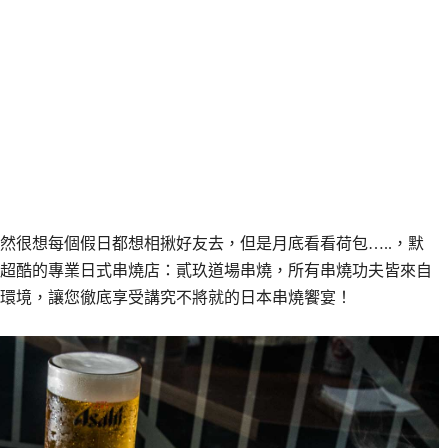
然很想每個假日都想相揪好友去，但是月底看看荷包…..，默
超酷的專業日式串燒店：貳玖道場串燒，所有串燒功夫皆來自
環境，讓您徹底享受講究不將就的日本串燒饗宴！