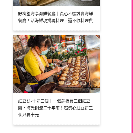
野柳望海亭海鮮餐廳｜真心不騙誠實海鮮
餐廳！活海鮮現撈現料理，還不收料理費
紅豆餅-十元三個｜一個銅板買三個紅豆
餅，時光倒流二十年前！超佛心紅豆餅三
個只要十元