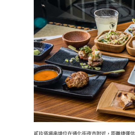
貳玖道場串燒位在通化街夜市附近，距離捷運信