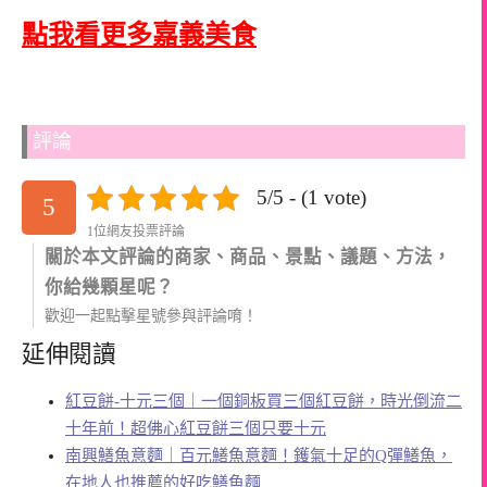
點我看更多嘉義美食
評論
5/5 - (1 vote)
5
1位網友投票評論
關於本文評論的商家、商品、景點、議題、方法，
你給幾顆星呢？
歡迎一起點擊星號參與評論唷！
延伸閱讀
紅豆餅-十元三個｜一個銅板買三個紅豆餅，時光倒流二
十年前！超佛心紅豆餅三個只要十元
南興鱔魚意麵｜百元鱔魚意麵！鑊氣十足的Q彈鱔魚，
在地人也推薦的好吃鱔魚麵