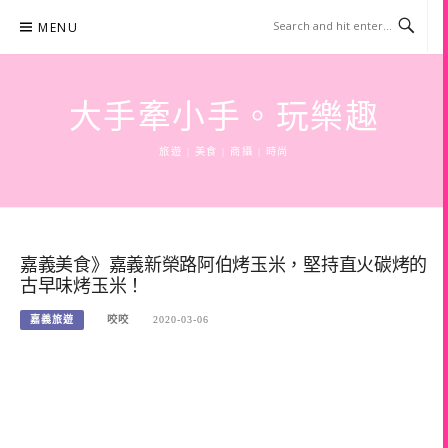
Skip
MENU
to
content
大手牽小手。玩樂趣
旅遊 | 美食 | 商攝 | 時尚
嘉義美食》嘉義新榮路阿伯烤玉米，堅持直火碳烤的
古早味烤玉米！
嘉義旅遊
咬咬
2020-03-06