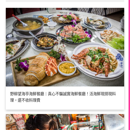
野柳望海亭海鮮餐廳｜真心不騙誠實海鮮餐廳！活海鮮現撈現料
理，還不收料理費