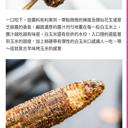
一口咬下，這醬料有利害到，帶點微微的辣度及類似花生或是
芝麻醬的香氣，鹹甜濃厚的醬汁均勻地覆在每一粒白玉米上，
醬汁越吃越有味道，白玉米還有些許的水份，入口隱約還能嘗
到玉米的甜度，加上稍硬帶有彈性的白玉米口感讓人一吃，嗯
～這就是古早味烤玉米的感覺