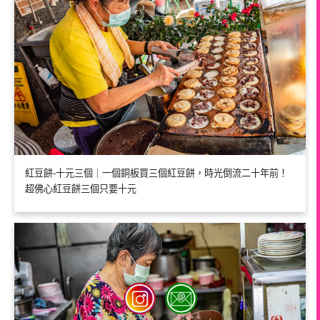
紅豆餅-十元三個｜一個銅板買三個紅豆餅，時光倒流二十年前！
超佛心紅豆餅三個只要十元