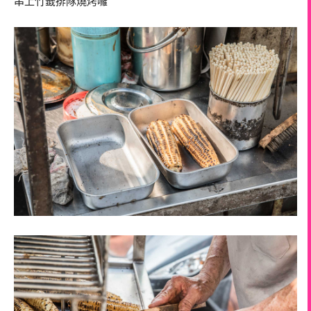
串上竹籤排隊燒烤囉