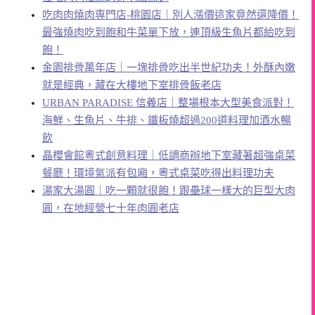
吃肉肉燒肉専門店-桃園店｜別人漲價這家竟然還降價！
最強燒肉吃到飽和牛菜單下放，連頂級生魚片都給吃到
飽！
金園排骨萬年店｜一塊排骨吃出半世紀功夫！外酥內嫩
就是經典，藏在大樓地下室排骨飯老店
URBAN PARADISE 信義店｜整場根本大型美食派對！
海鮮、生魚片、牛排、鐵板燒超過200道料理加酒水暢
飲
晶櫻會館粵式創意料理｜低調商辦地下室藏著超強桌菜
餐廳！環境氣派有包廂，粵式桌菜吃得出料理功夫
湯家大湯圓｜吃一顆就很飽！跟壘球一樣大的巨型大肉
圓，在地經營七十年肉圓老店