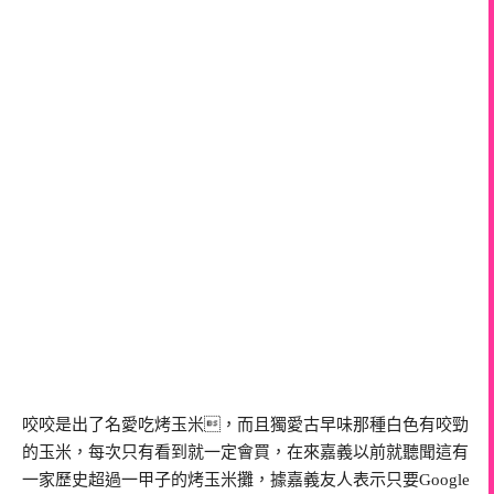
咬咬是出了名愛吃烤玉米，而且獨愛古早味那種白色有咬勁
的玉米，每次只有看到就一定會買，在來嘉義以前就聽聞這有
一家歷史超過一甲子的烤玉米攤，據嘉義友人表示只要Google