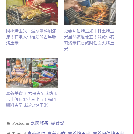
阿桃烤玉米｜濃厚醬料刷滿
嘉義阿伯烤玉米｜秤重烤玉
滿！在地人也推薦的古早味
米居然這麼便宜！深藏小巷
烤玉米
有爆米花香的阿伯炭火烤玉
米
嘉義美食 》六哥古早味烤玉
米｜假日要排三小時！獨門
醬料古早味炭火烤玉米
Posted in
嘉義旅遊
,
愛食記
Tagged
嘉義必吃
,
嘉義小吃
,
嘉義烤玉米
,
嘉義阿伯烤玉米
,