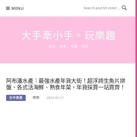
Skip
MENU
to
content
大手牽小手。玩樂趣
旅遊 | 美食 | 商攝 | 時尚
阿布潘水產｜最強水產年貨大街！超浮誇生魚片拼
盤、各式活海鮮、熟食年菜，年貨採買一站買齊！
台中旅遊
咬咬
2025-01-17