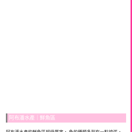
阿布潘水產｜鮮魚區