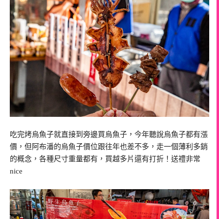
吃完烤烏魚子就直接到旁邊買烏魚子，今年聽說烏魚子都有漲
價，但阿布潘的烏魚子價位跟往年也差不多，走一個薄利多銷
的概念，各種尺寸重量都有，買越多片還有打折！送禮非常
nice