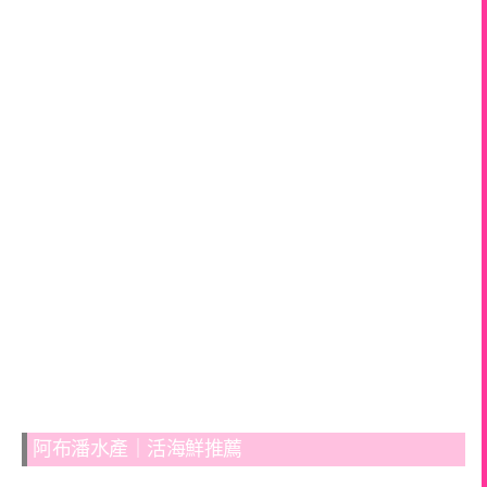
阿布潘水產｜活海鮮推薦