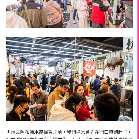
再進去阿布潘水產掃貨之前，我們通常會先在門口填飽肚子，