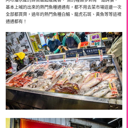
阿布潘水產的鮮魚區超級厲害， 魚的種類多到有一點誇張，
基本上喊的出來的熱門魚種通通有，都不用去菜市場這邊一次
全部都買齊，過年的熱門魚種白鯧、龍虎石斑、黃魚等等這裡
通通都有！