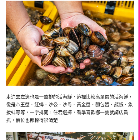
走進去左邊也是一整排的活海鮮，這裡比較高單價的活海鮮，
像是帝王蟹、紅蟳、沙公、沙母、黃金蟹、麵包蟹、龍蝦、象
拔蚌等等，一字排開，任君選擇，看準喜歡哪一隻就請店員
抓，價位也都標得很清楚