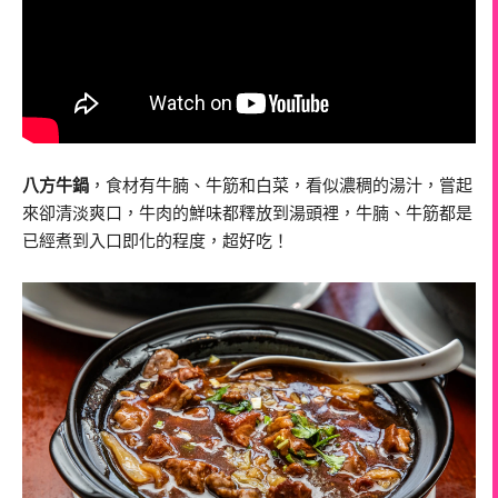
八方牛鍋
，食材有牛腩、牛筋和白菜，看似濃稠的湯汁，嘗起
來卻清淡爽口，牛肉的鮮味都釋放到湯頭裡，牛腩、牛筋都是
已經煮到入口即化的程度，超好吃！