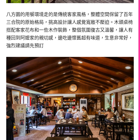
八方園的用餐環境走的是傳統客家風格，整體空間保留了百年
三合院的原始格局，挑高設計讓人感覺寬敞不壓迫。木頭桌椅
搭配客家花布和一些木作裝飾，整個氛圍復古又溫馨，讓人有
種回到阿嬤家的親切感，邊吃邊懷舊超有味道，生意非常好，
強烈建議請先預訂