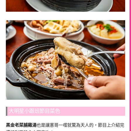
大明星小跟班節目菜色
黑金老菜脯雞湯
也是讓憲哥一嚐就驚為天人的，節目上介紹完