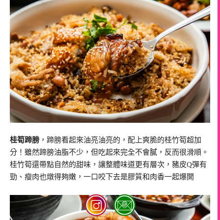
桂筍蹄膀
，蹄膀看起來油亮油亮的，配上爽脆的桂竹筍超加
分！雖然蹄膀油脂不少，但吃起來完全不會膩，反而很滑順。
桂竹筍還帶點自然的甜味，讓整體味道更有層次，豬皮Q彈有
勁、瘦肉也燉得夠嫩，一口咬下去是膠質和肉香一起爆開