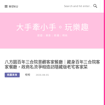
Skip
MENU
to
content
大手牽小手。玩樂趣
旅遊 | 美食 | 商攝 | 時尚
八方園百年三合院景觀客家餐廳｜藏身百年三合院客
家餐廳，政商名流爭相造訪隱藏版老宅客家菜
桃園美食
咬咬
2026-08-05