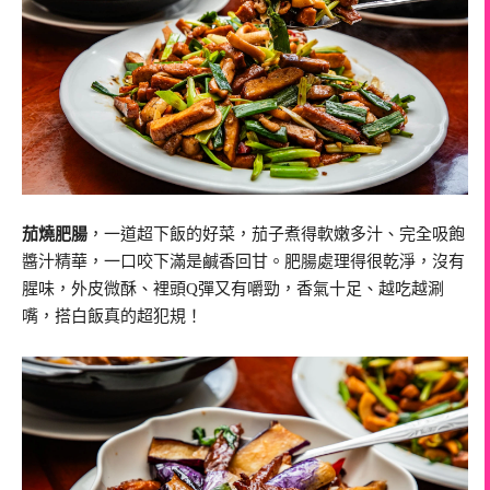
茄燒肥腸
，一道超下飯的好菜，茄子煮得軟嫩多汁、完全吸飽
醬汁精華，一口咬下滿是鹹香回甘。肥腸處理得很乾淨，沒有
腥味，外皮微酥、裡頭Q彈又有嚼勁，香氣十足、越吃越涮
嘴，搭白飯真的超犯規！