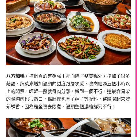
八方燜鴨
，這個真的有夠強！裡面除了整隻鴨外，還加了很多
菇類、蔬菜來增加湯頭的甜度跟層次感，鴨肉經過五個小時以
上的悶煮，輕輕一撥就骨肉分離，嫩到一個不行，連最容易柴
的鴨胸肉也很嫩口，鴨肚裡也塞了蓮子等配料，整體喝起來濃
郁鮮香，因為是全鴨去悶煮，湯頭整個濃縮鮮到不行！