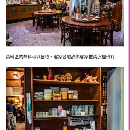
醬料區的醬料可以自取，客家餐廳必備客家桔醬這裡也有