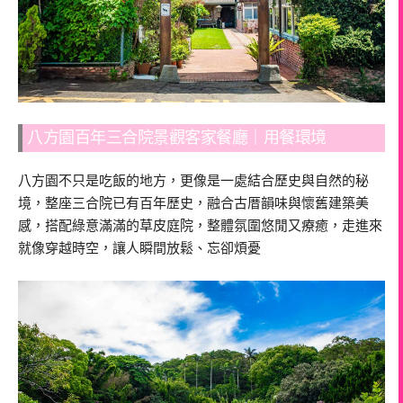
八方園百年三合院景觀客家餐廳｜用餐環境
八方園不只是吃飯的地方，更像是一處結合歷史與自然的秘
境，整座三合院已有百年歷史，融合古厝韻味與懷舊建築美
感，搭配綠意滿滿的草皮庭院，整體氛圍悠閒又療癒，走進來
就像穿越時空，讓人瞬間放鬆、忘卻煩憂