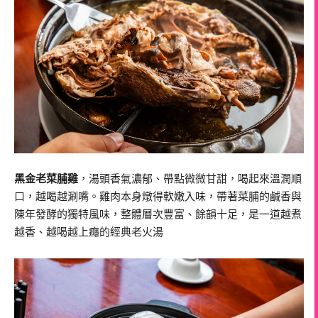
黑金老菜脯雞
，湯頭香氣濃郁、帶點微微甘甜，喝起來溫潤順
口，越喝越涮嘴。雞肉本身燉得軟嫩入味，帶著菜脯的鹹香與
陳年發酵的獨特風味，整體層次豐富、餘韻十足，是一道越煮
越香、越喝越上癮的經典老火湯