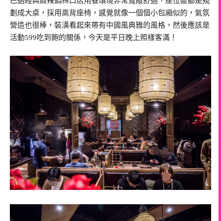
巴適經典麻辣鍋林口店用餐環境非常寬敞舒適，座位區都是規
劃成大桌，採用高背座椅，感覺就像一個個小包廂似的，氣氛
營造也很棒，裝潢看起來帶有中國風典雅的風格，然後應該是
活動599吃到飽的關係，今天是平日晚上照樣客滿！