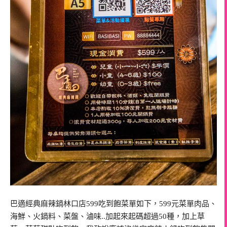
巴適經典麻辣鍋林口店599吃到飽菜單如下，599元菜單肉品、
海鮮、火鍋料、菜盤、滷味..加起來起碼超過50種，加上草