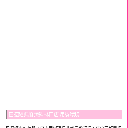
巴適經典麻辣鍋林口店|用餐環境