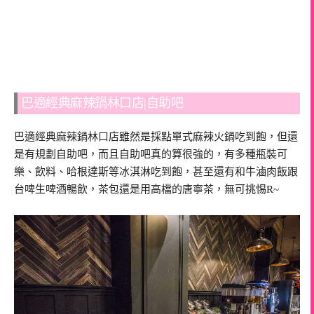
巴適經典麻辣鍋林口店|自助吧
巴適經典麻辣鍋林口店雖然是採點單式麻辣火鍋吃到飽，但還
是有規劃自助吧，而且自助吧真的算很強的，有多種瓶裝可
樂、飲料、哈根達斯等冰淇淋吃到飽，甚至還有和牛滷肉飯跟
台啤生啤酒暢飲，茶包還是用高檔的唐寧茶，無可挑惕R~