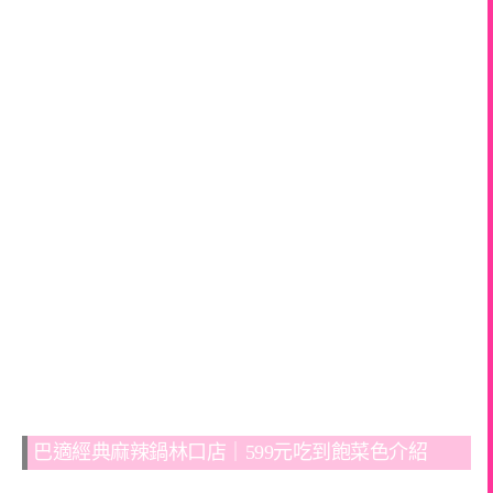
巴適經典麻辣鍋林口店｜599元吃到飽菜色介紹