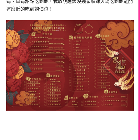
莓、草莓甜點吃到飽，我敢說應該沒幾家麻辣火鍋吃到飽能開
這麼低的吃到飽價位！