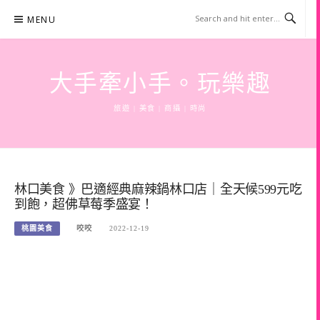
Skip
MENU
to
content
大手牽小手。玩樂趣
旅遊 | 美食 | 商攝 | 時尚
林口美食 》巴適經典麻辣鍋林口店｜全天候599元吃
到飽，超佛草莓季盛宴！
桃園美食
咬咬
2022-12-19