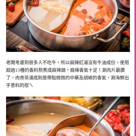
老闆考慮到很多人不吃牛，所以麻辣紅湯沒有牛油成份，使用
超過13種的香料熬煮成麻辣鍋，麻辣香氣十足！涮肉片最讚
了，肉骨茶湯底則是帶點微微的中藥及胡椒的香氣，涮海鮮出
乎意料的搭ㄟ