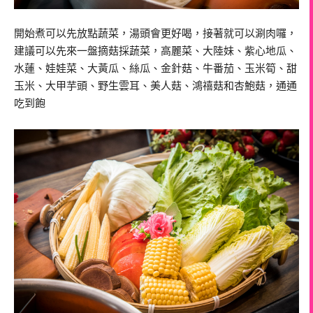
開始煮可以先放點蔬菜，湯頭會更好喝，接著就可以涮肉囉，
建議可以先來一盤摘菇採蔬菜，高麗菜、大陸妹、紫心地瓜、
水蓮、娃娃菜、大黃瓜、絲瓜、金針菇、牛番茄、玉米筍、甜
玉米、大甲芋頭、野生雲耳、美人菇、鴻禧菇和杏鮑菇，通通
吃到飽