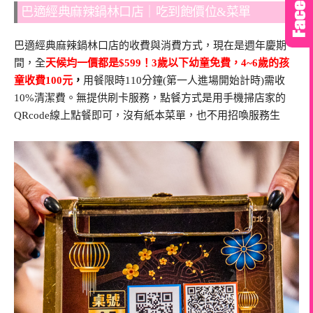
巴適經典麻辣鍋林口店｜吃到飽價位&菜單
巴適經典麻辣鍋林口店的收費與消費方式，現在是週年慶期
間，全
天候均一價都是$599！3歲以下幼童免費，
4~6歲的孩
童收費100元
，
用餐限時110分鐘(第一人進場開始計時)需收
10%清潔費。無提供刷卡服務，點餐方式是用手機掃店家的
QRcode線上點餐即可，沒有紙本菜單，也不用招喚服務生