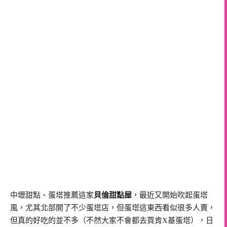
中壢甜點、蛋塔推薦這家
貝倫甜點屋
，最近又開始吹起蛋塔
風，尤其北部開了不少蛋塔店，但蛋塔這東西看似很多人賣，
但真的好吃的並不多（不然大家不會都去買肯X基蛋塔），日