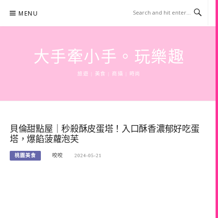
Skip
MENU
to
content
大手牽小手。玩樂趣
旅遊 | 美食 | 商攝 | 時尚
貝倫甜點屋｜秒殺酥皮蛋塔！入口酥香濃郁好吃蛋
塔，爆餡菠蘿泡芙
桃園美食
咬咬
2024-05-21