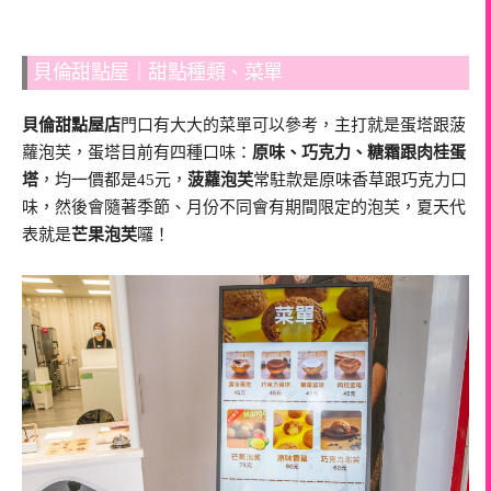
貝倫甜點屋｜甜點種類、菜單
貝倫甜點屋店
門口有大大的菜單可以參考，主打就是蛋塔跟菠
蘿泡芙，蛋塔目前有四種口味：
原味、巧克力、糖霜跟肉桂蛋
塔
，均一價都是45元，
菠蘿泡芙
常駐款是原味香草跟巧克力口
味，然後會隨著季節、月份不同會有期間限定的泡芙，夏天代
表就是
芒果泡芙
囉！