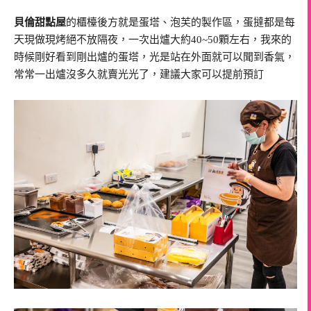
貝倫甜點屋
的櫃檯後方就是蛋塔、泡芙的製作區，蛋撻都是每
天現做現烤絕不放隔夜，一次出爐大約40~50顆左右，我來的
時候剛好看到剛出爐的蛋塔，光是站在外面就可以聞到香氣，
常常一出爐沒多久就賣光光了，建議大家可以提前預訂