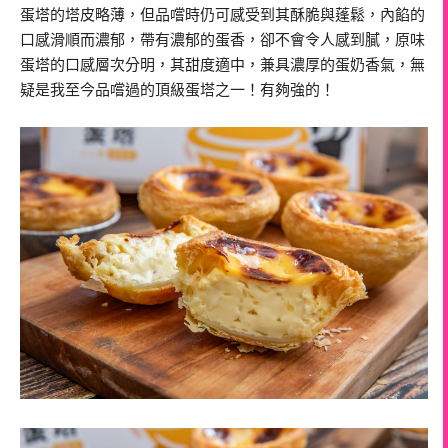
蛋塔的塔皮略薄，但品嚐時仍可感受到其酥脆與蓬鬆，內餡的
口感滑順而濃郁，帶有濃郁的蛋香，卻不會令人感到膩，原味
蛋塔的口感層次分明，其甜度適中，兼具濃厚的蛋奶香氣，無
疑是我至今品嚐過的頂級蛋塔之一！有夠強的！