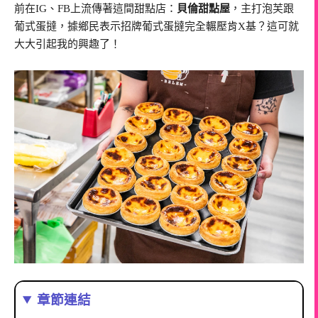
前在IG、FB上流傳著這間甜點店：
貝倫甜點屋
，主打泡芙跟
葡式蛋撻，據鄉民表示招牌葡式蛋撻完全輾壓肯X基？這可就
大大引起我的興趣了！
章節連結