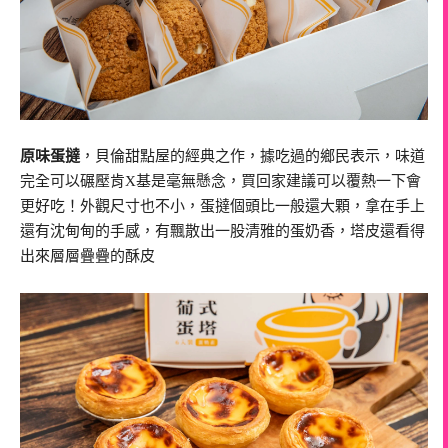
原味蛋撻
，貝倫甜點屋的經典之作，據吃過的鄉民表示，味道
完全可以碾壓肯X基是毫無懸念，買回家建議可以覆熱一下會
更好吃！外觀尺寸也不小，蛋撻個頭比一般還大顆，拿在手上
還有沈甸甸的手感，有飄散出一股清雅的蛋奶香，塔皮還看得
出來層層疊疊的酥皮