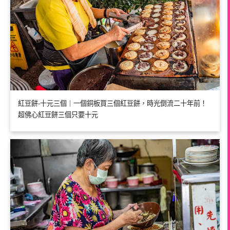
紅豆餅-十元三個｜一個銅板買三個紅豆餅，時光倒流二十年前！
超佛心紅豆餅三個只要十元