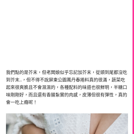
我們點的是芥末，但老闆娘似乎忘記加芥末，從頭到尾都沒吃
到芥末..，但不得不說屏東公園萬丹春捲料真的很滿，蔬菜吃
起來很爽脆且不會濕濕的，各種配料的味道也很鮮明，半糖口
味剛剛好，而且還有香腸紮實的肉感，皮薄但很有彈性，真的
會一吃上癮呢！