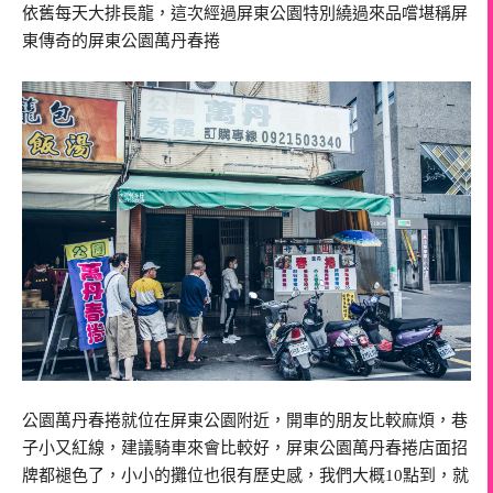
依舊每天大排長龍，這次經過屏東公園特別繞過來品嚐堪稱屏
東傳奇的屏東公園萬丹春捲
公園萬丹春捲就位在屏東公園附近，開車的朋友比較麻煩，巷
子小又紅線，建議騎車來會比較好，屏東公園萬丹春捲店面招
牌都褪色了，小小的攤位也很有歷史感，我們大概10點到，就