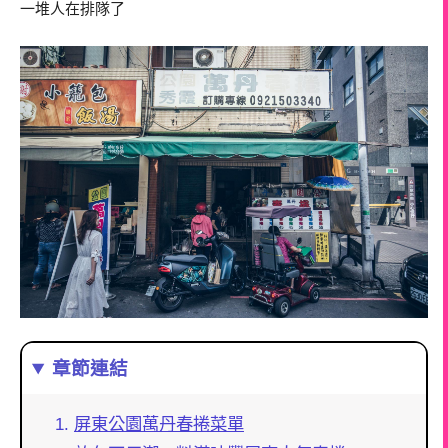
一堆人在排隊了
章節連結
屏東公園萬丹春捲菜單