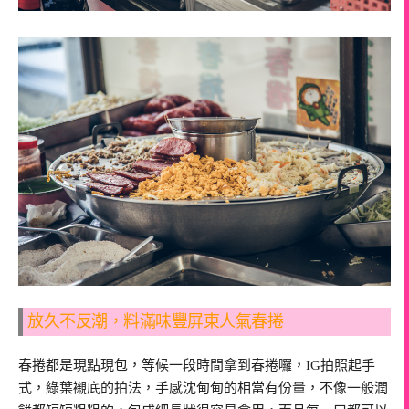
放久不反潮，料滿味豐屏東人氣春捲
春捲都是現點現包，等候一段時間拿到春捲囉，IG拍照起手
式，綠葉襯底的拍法，手感沈甸甸的相當有份量，不像一般潤