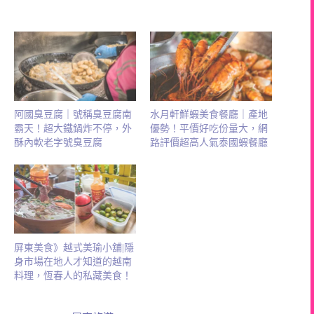
阿國臭豆腐｜號稱臭豆腐南
水月軒鮮蝦美食餐廳｜產地
霸天！超大鐵鍋炸不停，外
優勢！平價好吃份量大，網
酥內軟老字號臭豆腐
路評價超高人氣泰國蝦餐廳
屏東美食》越式美瑜小舖|隱
身市場在地人才知道的越南
料理，恆春人的私藏美食！