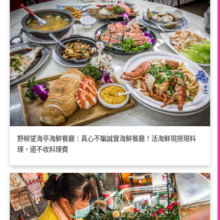
野柳望海亭海鮮餐廳｜真心不騙誠實海鮮餐廳！活海鮮現撈現料
理，還不收料理費