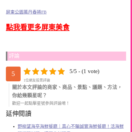
屏東公園萬丹春捲FB
點我看更多屏東美食
評論
5/5 - (1 vote)
5
1位網友投票評論
關於本文評論的商家、商品、景點、議題、方法，
你給幾顆星呢？
歡迎一起點擊星號參與評論唷！
延伸閱讀
野柳望海亭海鮮餐廳｜真心不騙誠實海鮮餐廳！活海鮮