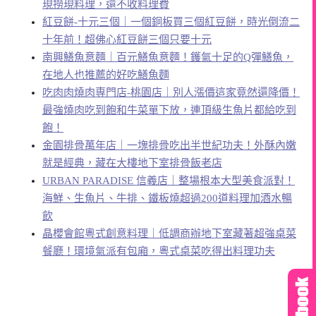
現撈現料理，還不收料理費
紅豆餅-十元三個｜一個銅板買三個紅豆餅，時光倒流二
十年前！超佛心紅豆餅三個只要十元
南興鱔魚意麵｜百元鱔魚意麵！鑊氣十足的Q彈鱔魚，
在地人也推薦的好吃鱔魚麵
吃肉肉燒肉専門店-桃園店｜別人漲價這家竟然還降價！
最強燒肉吃到飽和牛菜單下放，連頂級生魚片都給吃到
飽！
金園排骨萬年店｜一塊排骨吃出半世紀功夫！外酥內嫩
就是經典，藏在大樓地下室排骨飯老店
URBAN PARADISE 信義店｜整場根本大型美食派對！
海鮮、生魚片、牛排、鐵板燒超過200道料理加酒水暢
飲
晶櫻會館粵式創意料理｜低調商辦地下室藏著超強桌菜
餐廳！環境氣派有包廂，粵式桌菜吃得出料理功夫