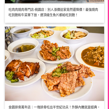
吃肉肉燒肉専門店-桃園店｜別人漲價這家竟然還降價！最強燒肉
吃到飽和牛菜單下放，連頂級生魚片都給吃到飽！
金園排骨萬年店｜一塊排骨吃出半世紀功夫！外酥內嫩就是經典，