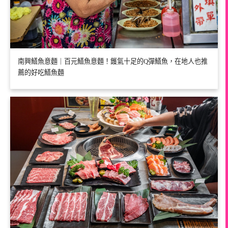
南興鱔魚意麵｜百元鱔魚意麵！鑊氣十足的Q彈鱔魚，在地人也推
薦的好吃鱔魚麵