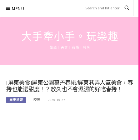
Skip
MENU
to
content
大手牽小手。玩樂趣
旅遊 | 美食 | 商攝 | 時尚
[屏東美食]屏東公園萬丹春捲/屏東巷弄人氣美食，春
捲也能選甜度！？放久也不會濕濕的好吃春捲！
屏東旅遊
咬咬
2020-10-27