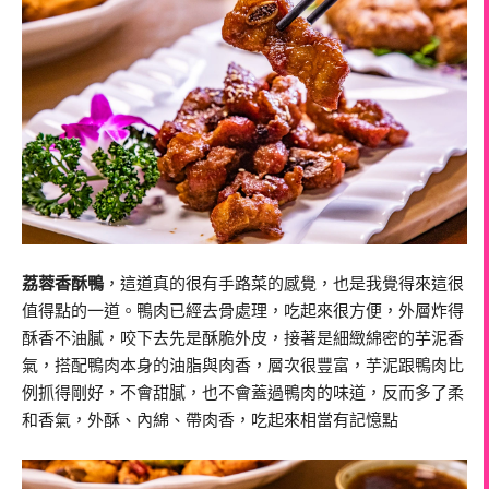
荔蓉香酥鴨
，這道真的很有手路菜的感覺，也是我覺得來這很
值得點的一道。鴨肉已經去骨處理，吃起來很方便，外層炸得
酥香不油膩，咬下去先是酥脆外皮，接著是細緻綿密的芋泥香
氣，搭配鴨肉本身的油脂與肉香，層次很豐富，芋泥跟鴨肉比
例抓得剛好，不會甜膩，也不會蓋過鴨肉的味道，反而多了柔
和香氣，外酥、內綿、帶肉香，吃起來相當有記憶點