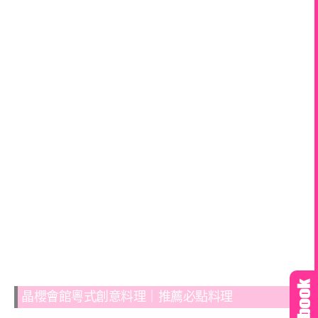
晶櫻會館粵式創意料理｜推薦必點料理