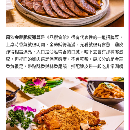
風沙金蒜脆皮雞
算是《晶櫻會館》很有代表性的一道招牌菜，
上桌時香氣就很明顯，金蒜鋪得滿滿，光看就很有食慾。雞皮
炸得相當漂亮，入口是薄脆帶香的口感，咬下去會有那種喀滋
感，但裡面的雞肉還是保有嫩度，不會乾柴，最加分的是金蒜
香氣很足，帶點酥香與蒜香尾韻，搭配脆皮雞一起吃非常涮嘴