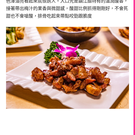
色澤油亮看起來就很誘人。入口先是鎮江醋特有的溫潤酸香，
接著帶出梅汁的果香與微甜感，酸甜比例抓得剛剛好，不會死
甜也不會嗆酸，排骨吃起來帶點咬勁跟脆度