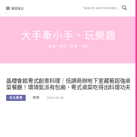
Skip
MENU
to
content
大手牽小手。玩樂趣
旅遊 | 美食 | 商攝 | 時尚
晶櫻會館粵式創意料理｜低調商辦地下室藏著超強桌
菜餐廳！環境氣派有包廂，粵式桌菜吃得出料理功夫
台北美食
咬咬
2026-08-06