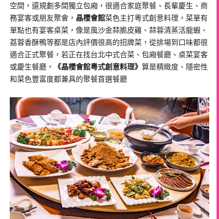
空間，還規劃多間獨立包廂，很適合家庭聚餐、長輩慶生、商
務宴客或朋友聚會，
晶櫻會館
菜色主打粵式創意料理，菜單有
單點也有宴客桌菜，像是風沙金蒜脆皮雞、蒜蓉清蒸活龍蝦、
荔蓉香酥鴨等都是店內評價很高的招牌菜，從排場到口味都很
適合正式聚餐，若正在找台北中式合菜、包廂餐廳、桌菜宴客
或慶生餐廳，
《晶櫻會館粵式創意料理》
算是精緻度、隱密性
和菜色豐富度都兼具的聚餐首選餐廳