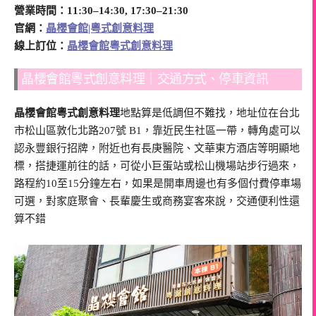
營業時間：11:30–14:30, 17:30–21:30
官網：
晶櫻會館|粵式創意料理
線上訂位：
晶櫻會館粵式創意料理
晶櫻會館粵式創意料理｜交通方式、停車資訊
晶櫻會館粵式創意料理
地點算是低調但不難找，地址位在台北
市松山區敦化北路207號 B1，靠近民生社區一帶，轉角處可以
認永豐銀行招牌，附近也有長庚醫院、文華東方酒店等明顯地
標，搭捷運前往的話，可從小巨蛋站或松山機場站步行過來，
路程約10至15分鐘左右，如果是開車周邊也有多個付費停車場
可選，對家庭聚會、長輩慶生或商務宴客來說，交通便利性還
算不錯