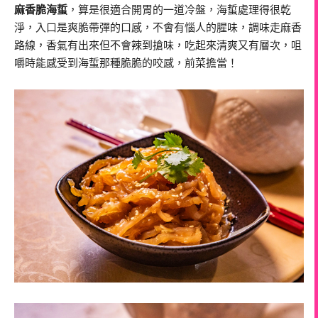
麻香脆海蜇
，算是很適合開胃的一道冷盤，海蜇處理得很乾
淨，入口是爽脆帶彈的口感，不會有惱人的腥味，調味走麻香
路線，香氣有出來但不會辣到搶味，吃起來清爽又有層次，咀
嚼時能感受到海蜇那種脆脆的咬感，前菜擔當！