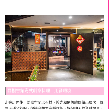
晶櫻會館粵式創意料理｜用餐環境
走進店內後，整體空間以石材、燈光和俐落線條做出層次，氣
氛沉穩又舒服，很適合想要安靜吃飯、好好聊天的聚餐場合。