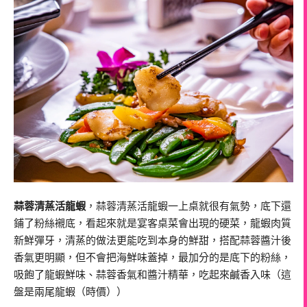
蒜蓉清蒸活龍蝦
，蒜蓉清蒸活龍蝦一上桌就很有氣勢，底下還
鋪了粉絲襯底，看起來就是宴客桌菜會出現的硬菜，龍蝦肉質
新鮮彈牙，清蒸的做法更能吃到本身的鮮甜，搭配蒜蓉醬汁後
香氣更明顯，但不會把海鮮味蓋掉，最加分的是底下的粉絲，
吸飽了龍蝦鮮味、蒜蓉香氣和醬汁精華，吃起來鹹香入味（這
盤是兩尾龍蝦（時價））