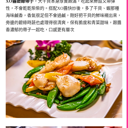
XO醬碧綠帶子
，大干貝本身厚實飽滿，吃起來鮮甜又帶彈
性，不會乾乾柴柴的。搭配XO醬快炒後，多了干貝、蝦那種
海味鹹香，香氣很足但不會過鹹，剛好把干貝的鮮味襯出來，
旁邊的碧綠時蔬也處理得很清爽，保有脆度和青菜甜味，跟醬
香濃郁的帶子一起吃，口感更有層次