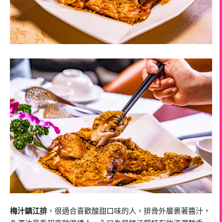
梅汁鎮江排
，很適合喜歡酸甜口味的人，排骨外層裹著醬汁，