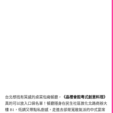
台北想找有質感的桌菜包廂餐廳，
《晶櫻會館粵式創意料理》
真的可以放入口袋名單！餐廳隱身在民生社區敦化北路商辦大
樓 B1，低調又帶點私廚感，走進去卻是寬敞氣派的中式宴席