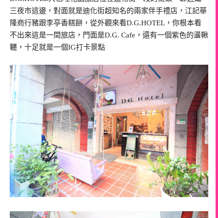
三夜市這邊，對面就是迪化街超知名的兩家伴手禮店，江記華
隆商行豬跟李亭香糕餅，從外觀來看D.G.HOTEL，你根本看
不出來這是一間旅店，門面是D.G. Cafe，還有一個紫色的盪鞦
韆，十足就是一個IG打卡景點