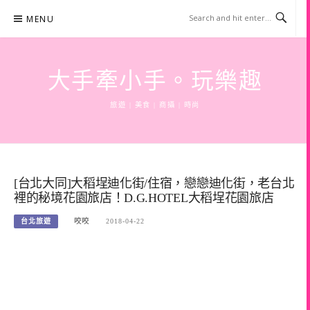
Skip
MENU
to
content
大手牽小手。玩樂趣
旅遊 | 美食 | 商攝 | 時尚
[台北大同]大稻埕迪化街/住宿，戀戀迪化街，老台北
裡的秘境花園旅店！D.G.HOTEL大稻埕花園旅店
台北旅遊
咬咬
2018-04-22