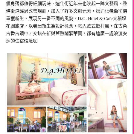
個角落都值得細細玩味，迪化街近年來也吹起一陣文藝風，整
條街道經過改善規劃，加入了許多文創元素，讓迪化老街彷彿
重獲新生，展現另一番不同的風貌，D.G. Hotel & Cafe大稻埕
花園旅店，以老屋新生為設計概念，融入歐式鄉村風，在古色
古香古蹟中，交錯在新與舊熱鬧繁華間，卻有這麼一處浪漫安
逸的住宿環境呢