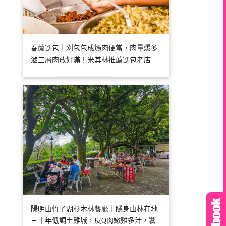
春蘭割包｜刈包包成爌肉便當，肉量爆多
滷三層肉放好滿！米其林推薦割包老店
陽明山竹子湖杉木林餐廳｜隱身山林在地
三十年低調土雞城，皮Q肉嫩雞多汁，饕