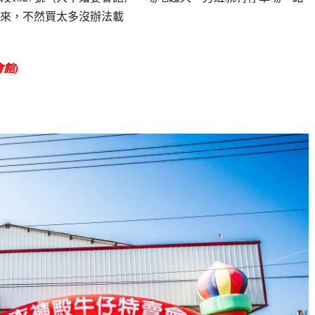
來，不然買太多沒辦法載
館)