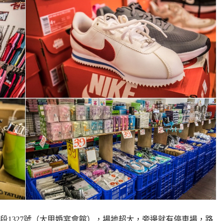
段1327號（大甲婚宴會館），場地超大，旁邊就有停車場，路