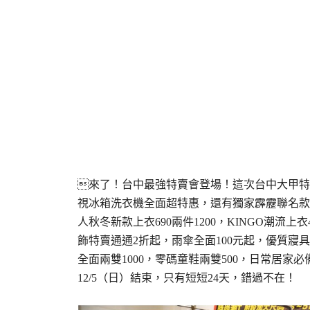
來了！台中最強特賣會登場！這次台中大甲特
視冰箱洗衣機全面超特惠，還有獨家霹靂聯名款電鍋
人秋冬新款上衣690兩件1200，KINGO潮流
飾特賣通通2折起，雨傘全面100元起，優質寢
全面兩雙1000，零碼童鞋兩雙500，日常居家必
12/5（日）結束，只有短短24天，錯過不在！