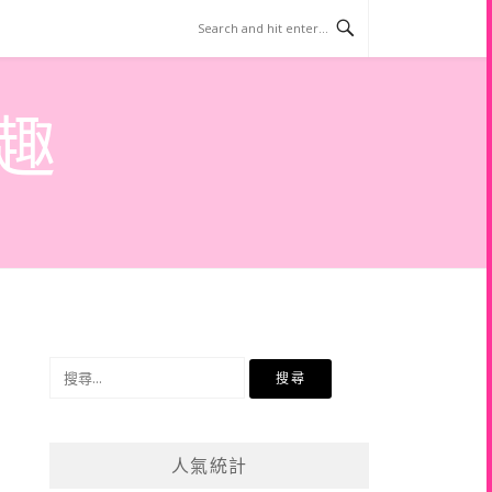
趣
搜
尋
關
鍵
人氣統計
字: