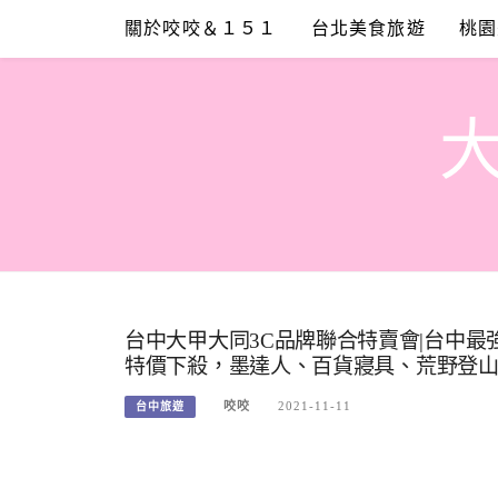
Skip
關於咬咬＆１５１
台北美食旅遊
桃園
to
content
台中大甲大同3C品牌聯合特賣會|台中
特價下殺，墨達人、百貨寢具、荒野登山
咬咬
2021-11-11
台中旅遊