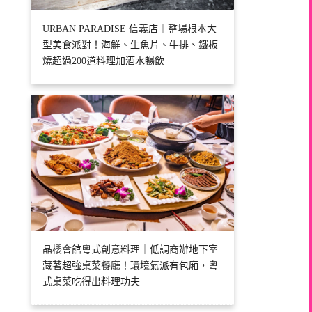
URBAN PARADISE 信義店｜整場根本大
型美食派對！海鮮、生魚片、牛排、鐵板
燒超過200道料理加酒水暢飲
晶櫻會館粵式創意料理｜低調商辦地下室
藏著超強桌菜餐廳！環境氣派有包廂，粵
式桌菜吃得出料理功夫