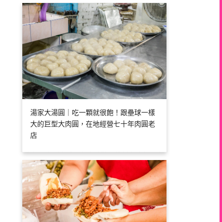
湯家大湯圓｜吃一顆就很飽！跟壘球一樣
大的巨型大肉圓，在地經營七十年肉圓老
店