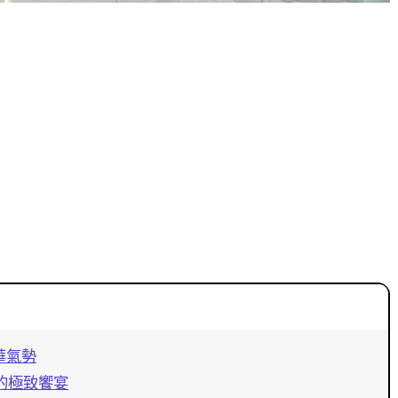
華氣勢
的極致饗宴