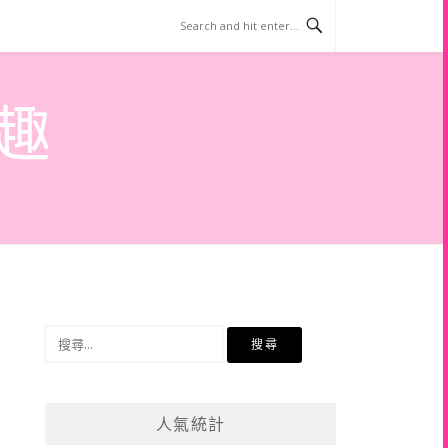
趣
搜
尋
關
鍵
人氣統計
字: