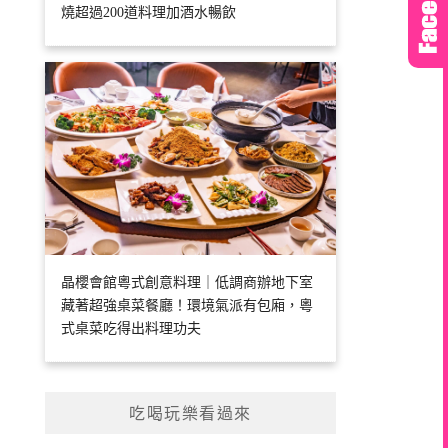
燒超過200道料理加酒水暢飲
晶櫻會館粵式創意料理｜低調商辦地下室
藏著超強桌菜餐廳！環境氣派有包廂，粵
式桌菜吃得出料理功夫
吃喝玩樂看過來