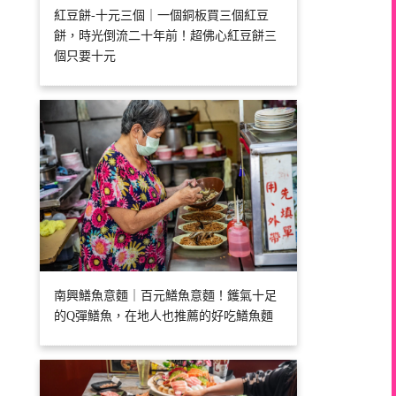
紅豆餅-十元三個｜一個銅板買三個紅豆
餅，時光倒流二十年前！超佛心紅豆餅三
個只要十元
南興鱔魚意麵｜百元鱔魚意麵！鑊氣十足
的Q彈鱔魚，在地人也推薦的好吃鱔魚麵