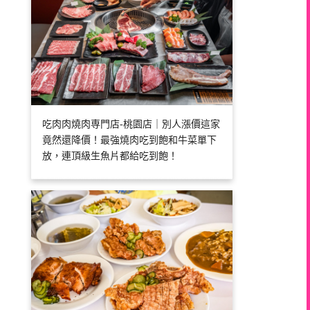
吃肉肉燒肉専門店-桃園店｜別人漲價這家
竟然還降價！最強燒肉吃到飽和牛菜單下
放，連頂級生魚片都給吃到飽！