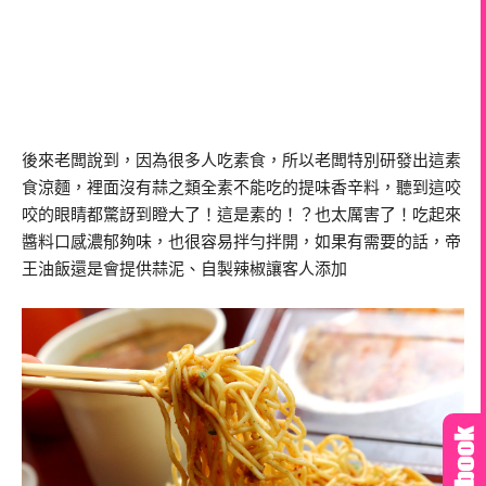
後來老闆說到，因為很多人吃素食，所以老闆特別研發出這素
食涼麵，裡面沒有蒜之類全素不能吃的提味香辛料，聽到這咬
咬的眼睛都驚訝到瞪大了！這是素的！？也太厲害了！吃起來
醬料口感濃郁夠味，也很容易拌勻拌開，如果有需要的話，帝
王油飯還是會提供蒜泥、自製辣椒讓客人添加