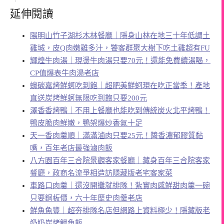
延伸閱讀
陽明山竹子湖杉木林餐廳｜隱身山林在地三十年低調土
雞城，皮Q肉嫩雞多汁，饕客群聚大樹下吃土雞超有FU
輝煌牛肉湯｜現燙牛肉湯只要70元！還能免費續湯喝，
CP值爆表牛肉湯老店
蠔碳嘉烤鮮蚵吃到飽｜超肥美鮮蚵現在吃正當季！產地
直送炭烤鮮蚵無限吃到飽只要200元
澤香香烤鴨｜不用上餐廳也能吃到傳統炭火北平烤鴨！
鴨皮脆肉鮮嫩，鴨架爆炒香氣十足
天一香肉羹順｜滿滿滷肉只要25元！醬香濃郁膠質黏
嘴，百年老店最強滷肉飯
八方園百年三合院景觀客家餐廳｜藏身百年三合院客家
餐廳，政商名流爭相造訪隱藏版老宅客家菜
車路口肉羹｜還沒開攤就排隊！紮實肉感鮮甜肉羹一碗
只要銅板價，六十年歷史肉羹老店
鮮魚魚豐｜超夯排隊名店但網路上資料極少！隱藏版老
奶奶炭烤鰻魚飯