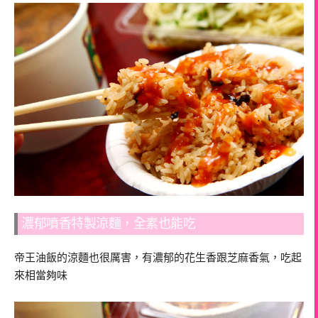
濃郁噴香特製涼麵，全素也能吃
帝王油飯的涼麵也很厲害，有濃郁的花生香跟芝麻香氣，吃起
來相當夠味