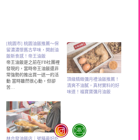
[桃園市] 桃園油飯推薦～保
留濃濃懷舊古早味，開創油
飯新食感！帝王油飯
帝王油飯是之前在FB社團裡
發現的，當時帝王油飯還非
常強勢的推出買一送一的活
頂級精緻彌月禮油飯推薦！
動 當時雖然很心動，但卻
清爽不油膩，真材實料的好
苦…
味道！福寶寶彌月油飯
林合發油飯店｜號稱最好吃