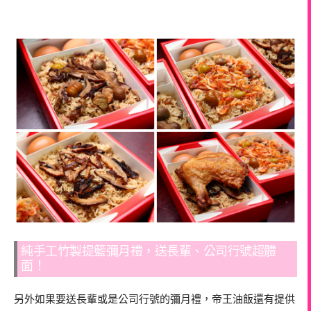
純手工竹製提籃彌月禮，送長輩、公司行號超體
面！
另外如果要送長輩或是公司行號的彌月禮，帝王油飯還有提供