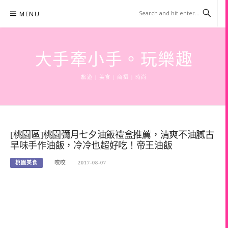
Skip
MENU
to
content
大手牽小手。玩樂趣
旅遊 | 美食 | 商攝 | 時尚
[桃園區]桃園彌月七夕油飯禮盒推薦，清爽不油膩古
早味手作油飯，冷冷也超好吃！帝王油飯
桃園美食
咬咬
2017-08-07