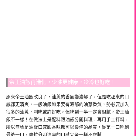
帝王油飯再進化，少油更健康，冷冷也好吃！
原來帝王油飯改良了，油蔥的香氣變濃郁了，但是吃起來的口
感卻更清爽，一般油飯如果要有濃郁的油蔥香氣，勢必要加入
很多的油蔥，剛吃或許好吃，但吃到一半一定會很膩，帝王油
飯不一樣！在做法上是配料跟油飯分開料理，再用手工拌料，
所以無論是油飯口感跟香味都可以最佳的品質，從第一口吃到
最後一口，粒粒分明清爽的口感完全一樣不會膩