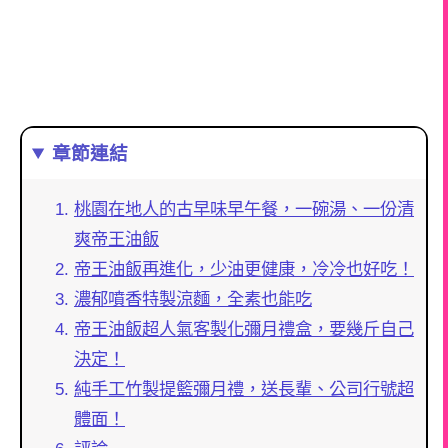
章節連結
桃園在地人的古早味早午餐，一碗湯、一份清
爽帝王油飯
帝王油飯再進化，少油更健康，冷冷也好吃！
濃郁噴香特製涼麵，全素也能吃
帝王油飯超人氣客製化彌月禮盒，要幾斤自己
決定！
純手工竹製提籃彌月禮，送長輩、公司行號超
體面！