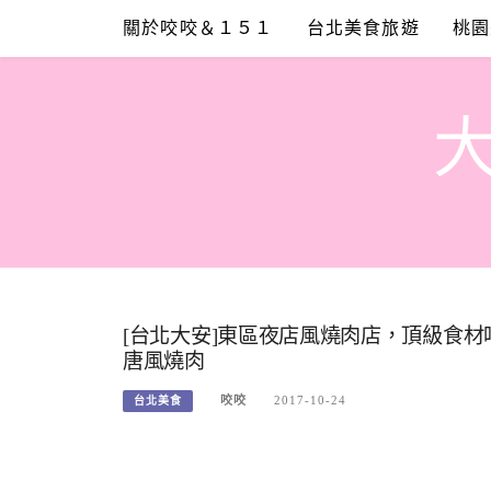
Skip
關於咬咬＆１５１
台北美食旅遊
桃園
to
content
[台北大安]東區夜店風燒肉店，頂級食
唐風燒肉
咬咬
2017-10-24
台北美食