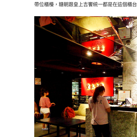
帶位櫃檯，糖朝跟皇上吉饗統一都是在這個櫃台