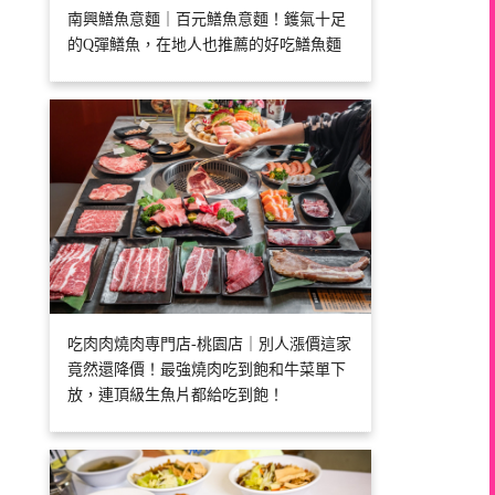
南興鱔魚意麵｜百元鱔魚意麵！鑊氣十足
的Q彈鱔魚，在地人也推薦的好吃鱔魚麵
吃肉肉燒肉専門店-桃園店｜別人漲價這家
竟然還降價！最強燒肉吃到飽和牛菜單下
放，連頂級生魚片都給吃到飽！