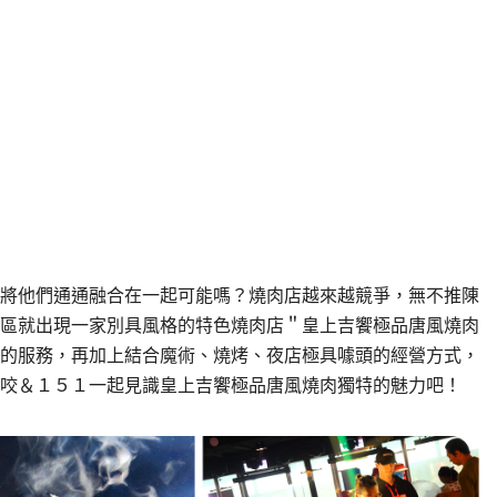
將他們通通融合在一起可能嗎？燒肉店越來越競爭，無不推陳
區就出現一家別具風格的特色燒肉店＂皇上吉饗極品唐風燒肉
的服務，再加上結合魔術、燒烤、夜店極具噱頭的經營方式，
咬＆１５１一起見識皇上吉饗極品唐風燒肉獨特的魅力吧！