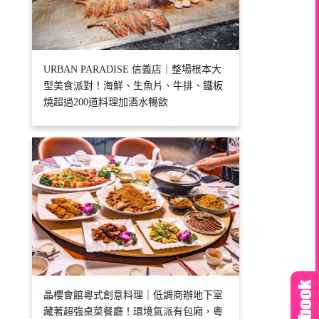
URBAN PARADISE 信義店｜整場根本大
型美食派對！海鮮、生魚片、牛排、鐵板
燒超過200道料理加酒水暢飲
晶櫻會館粵式創意料理｜低調商辦地下室
藏著超強桌菜餐廳！環境氣派有包廂，粵