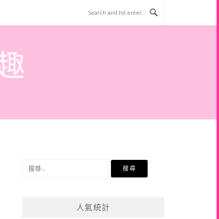
趣
搜
尋
關
鍵
人氣統計
字: