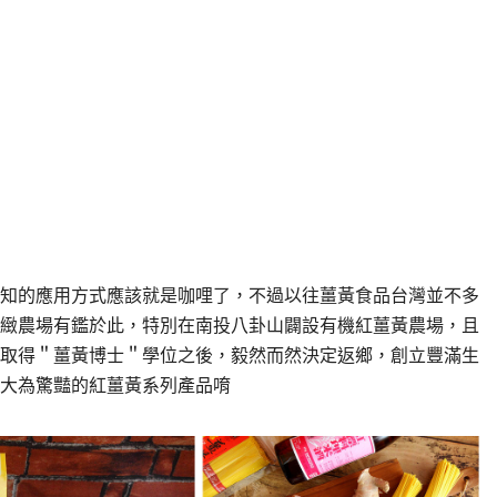
知的應用方式應該就是咖哩了，不過以往薑黃食品台灣並不多
緻農場有鑑於此，特別在南投八卦山闢設有機紅薑黃農場，且
取得＂薑黃博士＂學位之後，毅然而然決定返鄉，創立豐滿生
大為驚豔的紅薑黃系列產品唷