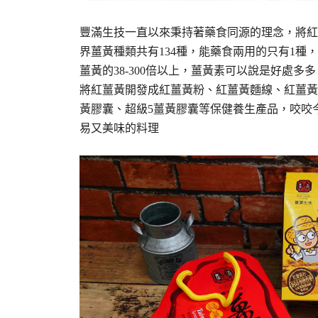
豐滿生技一直以來秉持著藥食同源的理念，將紅
界薑黃種類共有134種，能藥食兩用的只有1種
薑黃的38-300倍以上，薑黃素可以說是好處
將紅薑黃開發成紅薑黃粉、紅薑黃麵線、紅薑黃
黃膠囊、超級5薑黃膠囊等保健養生產品，咬咬
易又美味的料理