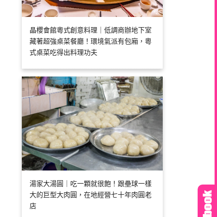
晶櫻會館粵式創意料理｜低調商辦地下室
藏著超強桌菜餐廳！環境氣派有包廂，粵
式桌菜吃得出料理功夫
湯家大湯圓｜吃一顆就很飽！跟壘球一樣
大的巨型大肉圓，在地經營七十年肉圓老
店