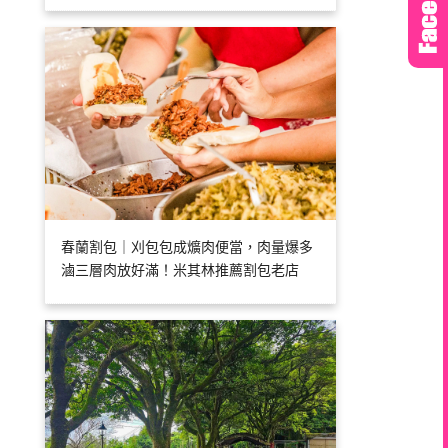
春蘭割包｜刈包包成爌肉便當，肉量爆多
滷三層肉放好滿！米其林推薦割包老店