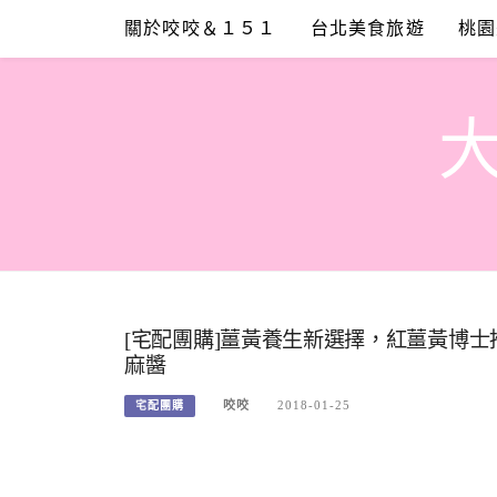
Skip
關於咬咬＆１５１
台北美食旅遊
桃園
to
content
[宅配團購]薑黃養生新選擇，紅薑黃博
麻醬
咬咬
2018-01-25
宅配團購