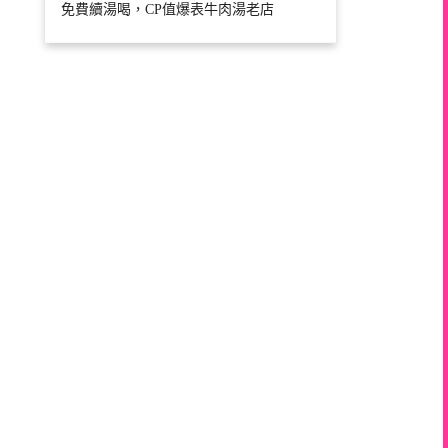
免費續湯喝，CP值爆表牛肉湯老店