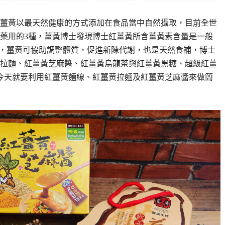
薑黃以最天然健康的方式添加在食品當中自然攝取，目前全世
，藥用的3種，薑黃博士發現博士紅薑黃所含薑黃素含量是一般
多多，薑黃可協助調整體質，促進新陳代謝，也是天然食補，博士
拉麵、紅薑黃芝麻醬、紅薑黃烏龍茶與紅薑黃黑糖、超級紅薑
今天就要利用紅薑黃麵線、紅薑黃拉麵及紅薑黃芝麻醬來做簡