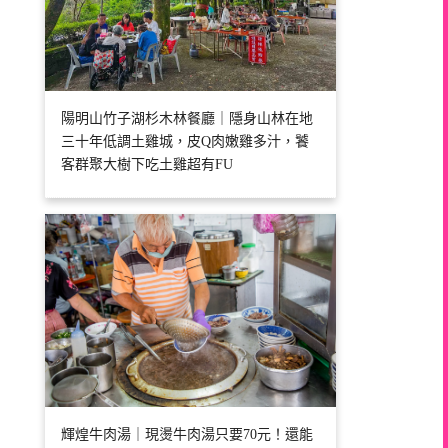
陽明山竹子湖杉木林餐廳｜隱身山林在地
三十年低調土雞城，皮Q肉嫩雞多汁，饕
客群聚大樹下吃土雞超有FU
輝煌牛肉湯｜現燙牛肉湯只要70元！還能