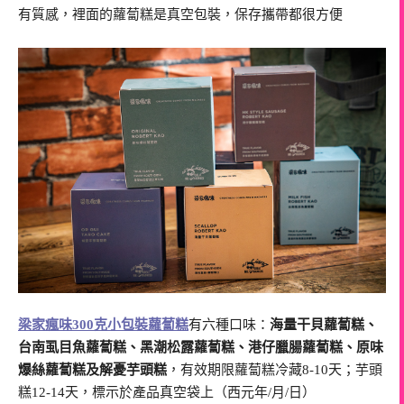
有質感，裡面的蘿蔔糕是真空包裝，保存攜帶都很方便
梁家瘋味300克小包裝蘿蔔糕
有六種口味：
海量干貝蘿蔔糕、
台南虱目魚蘿蔔糕、黑潮松露蘿蔔糕、港仔臘腸蘿蔔糕、原味
爆絲蘿蔔糕及解憂芋頭糕
，有效期限蘿蔔糕冷藏8-10天；芋頭
糕12-14天，標示於產品真空袋上（西元年/月/日）