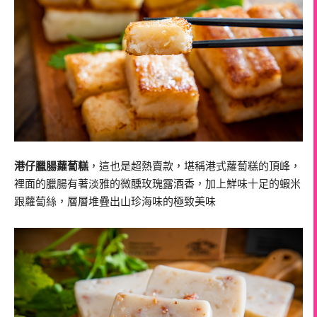
港仔臘腸蘿蔔糕
，這也是超熱賣款，堪稱港式蘿蔔糕的頂峰，
裡面的臘腸有著淡雅的微醺玫瑰露酒香，加上鮮味十足的蝦米
跟蘿蔔絲，層層堆疊出山珍海味的極致美味