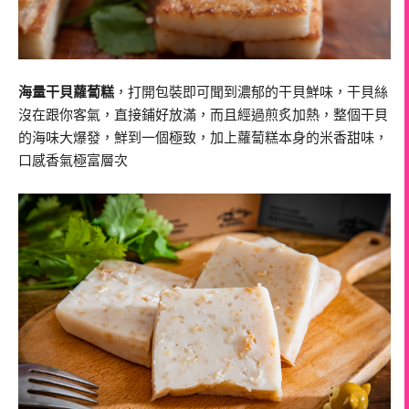
海量干貝蘿蔔糕
，打開包裝即可聞到濃郁的干貝鮮味，干貝絲
沒在跟你客氣，直接鋪好放滿，而且經過煎炙加熱，整個干貝
的海味大爆發，鮮到一個極致，加上蘿蔔糕本身的米香甜味，
口感香氣極富層次