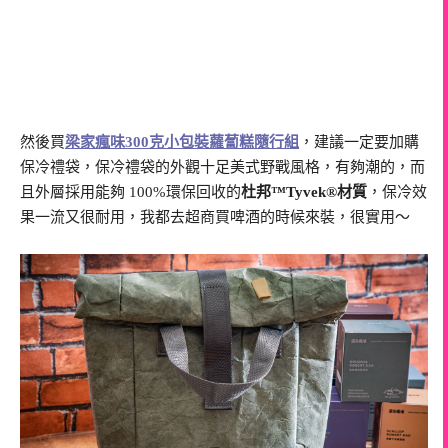
然後買
梁家瘋味300克小包裝蘿蔔糕隨行組
，建議一定要加購
保冷禮袋，保冷禮袋的外觀十足美式野戰風格，有夠潮的，而
且外層採用能夠 100%環保回收的
杜邦™Tyvek®材質
，保冷效
果一流又很耐用，我都去超商買啤酒的時候來裝，很實用～