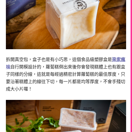
拆開真空包，盒子也是有小巧思，這個食品級塑膠盒是
梁家瘋
味
自行開模設計的，蘿蔔糕倒出來後你會發現糕體上也有跟盒
子同樣的分線，這就是每經過精密計算蘿蔔糕的最佳厚度，只
要沿著糕體上的線往下切，每一片都是均等厚度，不會手殘切
成大小片囉！