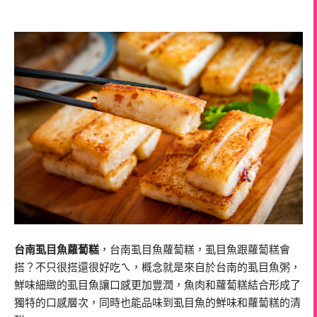
台南虱目魚蘿蔔糕
，台南虱目魚蘿蔔糕，虱目魚跟蘿蔔糕會
搭？不只很搭還很好吃ㄟ，概念就是來自於台南的虱目魚粥，
鮮味細緻的虱目魚讓口感更加豐潤，魚肉和蘿蔔糕結合形成了
獨特的口感層次，同時也能品味到虱目魚的鮮味和蘿蔔糕的清