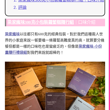
梁家瘋味300克小包裝蘿蔔糕隨行組｜口味介紹
評論
梁家瘋味300克小包裝蘿蔔糕隨行組
｜口味介紹
梁家瘋味
以往都只有600克的經典包裝，對於我們這種兩人世
界的小家庭來說一餐要嗑一條蘿蔔高難度真的高，就算要分幾
餐但都是一樣的口味吃也是蠻疲乏的，但像是
梁家瘋味-小份
量隨行禮袋組
對我們來說就超棒的！