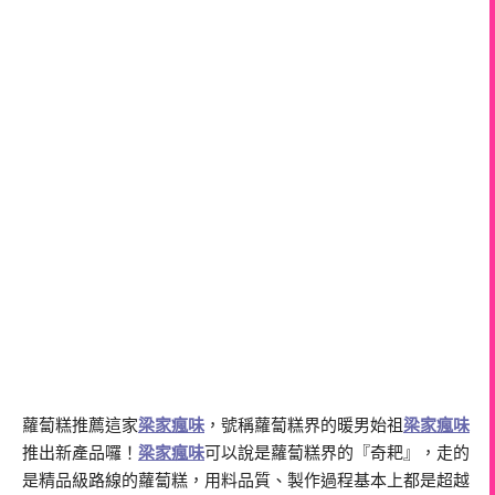
蘿蔔糕推薦這家
梁家瘋味
，號稱蘿蔔糕界的暖男始祖
梁家瘋味
推出新產品囉！
梁家瘋味
可以說是蘿蔔糕界的『奇耙』，走的
是精品級路線的蘿蔔糕，用料品質、製作過程基本上都是超越