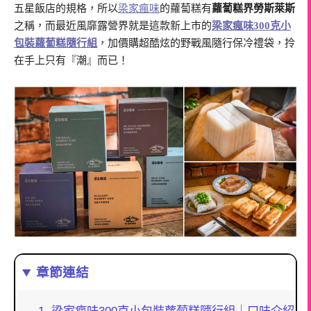
五星飯店的規格，所以
梁家瘋味
的蘿蔔糕有
蘿蔔糕界勞斯萊斯
之稱，而最近風靡露營界就是這款新上市的
梁家瘋味300克小
包裝蘿蔔糕隨行組
，加價購超酷炫的野戰風隨行保冷禮袋，拎
在手上只有『潮』而已！
章節連結