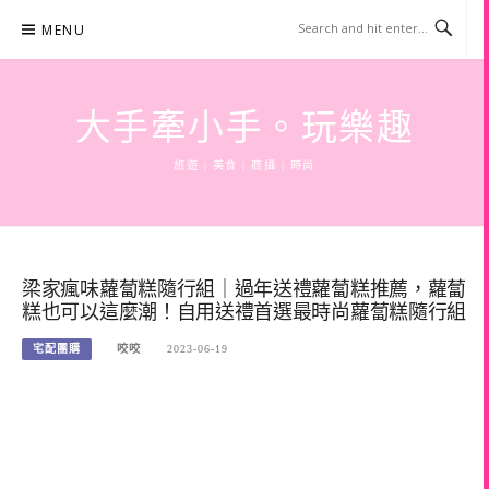
Skip
MENU
to
content
大手牽小手。玩樂趣
旅遊 | 美食 | 商攝 | 時尚
梁家瘋味蘿蔔糕隨行組｜過年送禮蘿蔔糕推薦，蘿蔔
糕也可以這麼潮！自用送禮首選最時尚蘿蔔糕隨行組
宅配團購
咬咬
2023-06-19