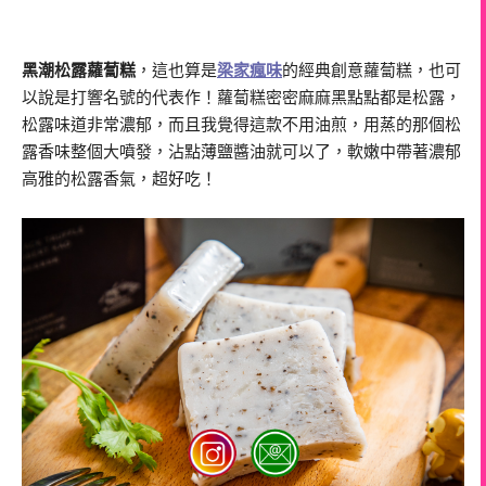
黑潮松露蘿蔔糕
，這也算是
梁家瘋味
的經典創意蘿蔔糕，也可
以說是打響名號的代表作！蘿蔔糕密密麻麻黑點點都是松露，
松露味道非常濃郁，而且我覺得這款不用油煎，用蒸的那個松
露香味整個大噴發，沾點薄鹽醬油就可以了，軟嫩中帶著濃郁
高雅的松露香氣，超好吃！