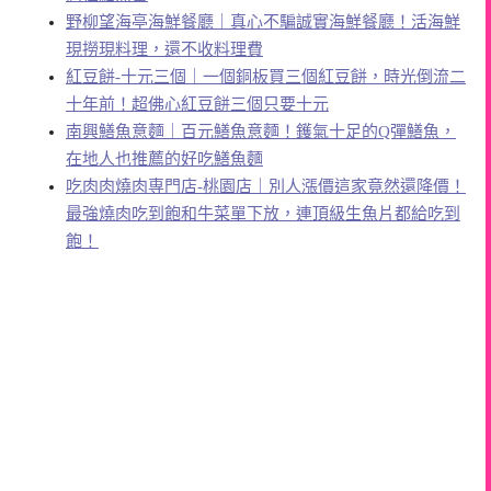
野柳望海亭海鮮餐廳｜真心不騙誠實海鮮餐廳！活海鮮
現撈現料理，還不收料理費
紅豆餅-十元三個｜一個銅板買三個紅豆餅，時光倒流二
十年前！超佛心紅豆餅三個只要十元
南興鱔魚意麵｜百元鱔魚意麵！鑊氣十足的Q彈鱔魚，
在地人也推薦的好吃鱔魚麵
吃肉肉燒肉専門店-桃園店｜別人漲價這家竟然還降價！
最強燒肉吃到飽和牛菜單下放，連頂級生魚片都給吃到
飽！