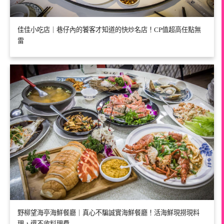
佳佳小吃店｜巷仔內的饕客才知道的快炒名店！CP值超高任點無
雷
野柳望海亭海鮮餐廳｜真心不騙誠實海鮮餐廳！活海鮮現撈現料
理，還不收料理費