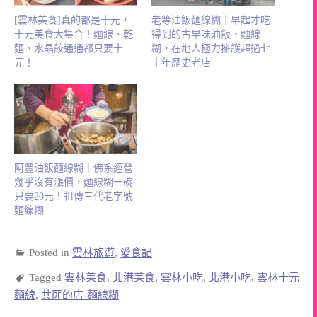
[雲林美食]真的都是十元，
老等油飯麵線糊｜早起才吃
十元美食大集合！麵線、乾
得到的古早味油飯、麵線
麵、水晶餃通通都只要十
糊，在地人極力擁護超過七
元！
十年歷史老店
阿豐油飯麵線糊｜佛系經營
幾乎沒有漲價，麵線糊一碗
只要20元！祖傳三代老字號
麵線糊
Posted in
雲林旅遊
,
愛食記
Tagged
雲林美食
,
北港美食
,
雲林小吃
,
北港小吃
,
雲林十元
麵線
,
共匪的店-麵線糊