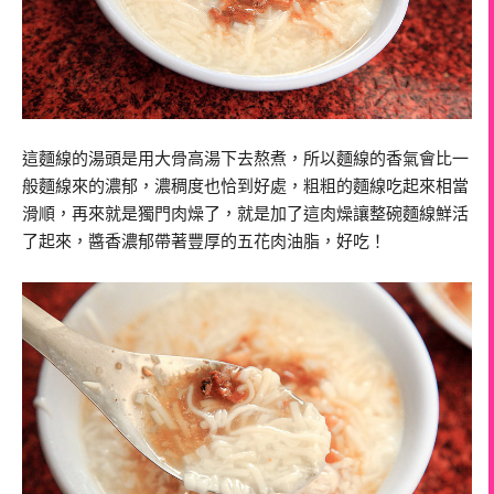
這麵線的湯頭是用大骨高湯下去熬煮，所以麵線的香氣會比一
般麵線來的濃郁，濃稠度也恰到好處，粗粗的麵線吃起來相當
滑順，再來就是獨門肉燥了，就是加了這肉燥讓整碗麵線鮮活
了起來，醬香濃郁帶著豐厚的五花肉油脂，好吃！