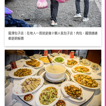
龍潭包子店｜在地人一買就是幾十顆人氣包子店！肉包、饅頭通通
都是銅板價