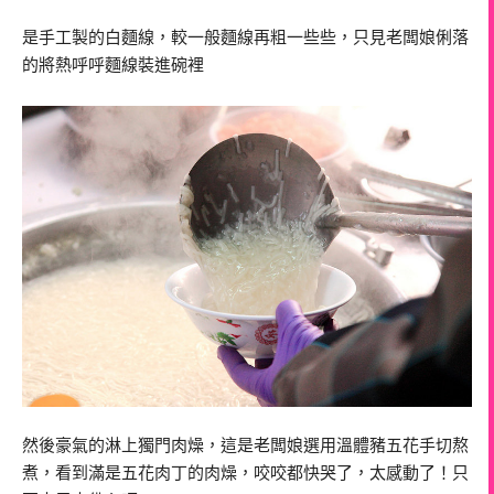
是手工製的白麵線，較一般麵線再粗一些些，只見老闆娘俐落
的將熱呼呼麵線裝進碗裡
然後豪氣的淋上獨門肉燥，這是老闆娘選用溫體豬五花手切熬
煮，看到滿是五花肉丁的肉燥，咬咬都快哭了，太感動了！只