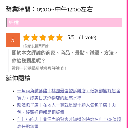
營業時間：05:00~中午12:00左右
評論
5/5 - (1 vote)
5
1位網友投票評論
關於本文評論的商家、商品、景點、議題、方法，
你給幾顆星呢？
歡迎一起點擊星號參與評論唷！
延伸閱讀
一角兩角鹹酥雞｜桃園最強鹹酥雞店，低調卻擁有超強
實力，媲美日式炸物店的超高水準
龍潭包子店｜在地人一買就是幾十顆人氣包子店！肉
包、饅頭通通都是銅板價
佳佳小吃店｜巷仔內的饕客才知道的快炒名店！CP值超
高任點無雷