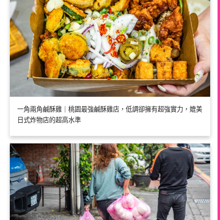
一角兩角鹹酥雞｜桃園最強鹹酥雞店，低調卻擁有超強實力，媲美
日式炸物店的超高水準