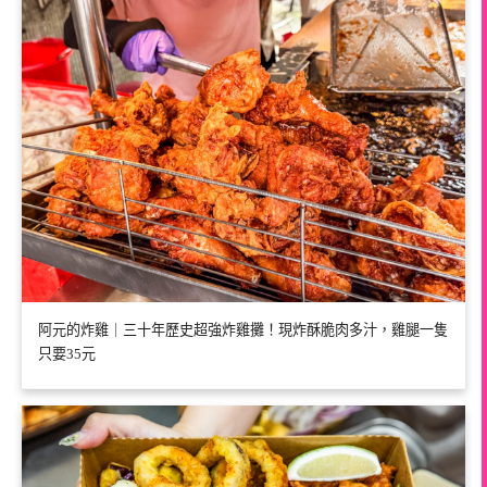
阿元的炸雞｜三十年歷史超強炸雞攤！現炸酥脆肉多汁，雞腿一隻
只要35元