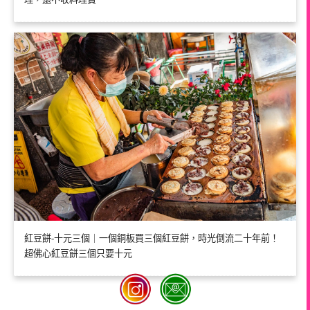
紅豆餅-十元三個｜一個銅板買三個紅豆餅，時光倒流二十年前！
超佛心紅豆餅三個只要十元