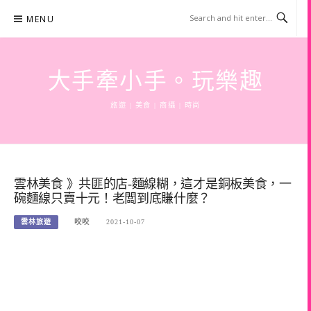
Skip
MENU
to
content
大手牽小手。玩樂趣
旅遊 | 美食 | 商攝 | 時尚
雲林美食 》共匪的店-麵線糊，這才是銅板美食，一
碗麵線只賣十元！老闆到底賺什麼？
雲林旅遊
咬咬
2021-10-07