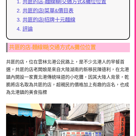
共匪的店-麵線糊|交通方式&攤位位置
共匪的店|菜單&價目表
共匪的店|招牌十元麵線
評論
共匪的店-麵線糊|交通方式&攤位位置
共匪的店，位在雲林北港公民路上，是不少北港人的早餐首
選，共匪的店老闆娘是來自大陸湖南的新移民陳德利，在北港
鎮內開設一家賣北港傳統味道的小吃攤，因其大陸人背景，乾
脆將店名取為共匪的店，超親民的價格加上有趣的店名，也成
為北港鎮的美食指標