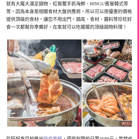
就有大魔大滿足鍋物、紅唇蟹手抓海鮮、BINGU賓屋韓式等
等，因為本身是相關食材大盤供應商，所以可以用優惠的價格
提供頂級的食材，讓您不用出門，鍋底、食材、醬料等珍旺好
食一次都幫你準備好，在家就可以吃暖暖的頂級鍋物料理！
珍旺好食目前推出
防疫套餐
，還蠻划算的只要3680元，當然也