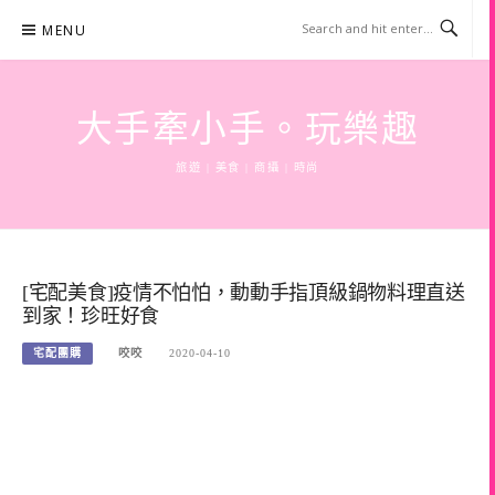
Skip
MENU
to
content
大手牽小手。玩樂趣
旅遊 | 美食 | 商攝 | 時尚
[宅配美食]疫情不怕怕，動動手指頂級鍋物料理直送
到家！珍旺好食
宅配團購
咬咬
2020-04-10