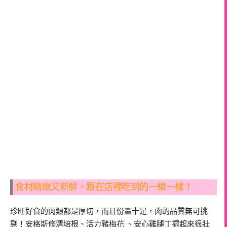
食材精緻又新鮮，跟在店裡吃到的一模一樣！
珍旺好食的肉類都是厚切，而且份量十足，肉的品質無可挑
剔！安格斯修清培根、活力豬梅花 、安心雞腿丁擺起來很壯