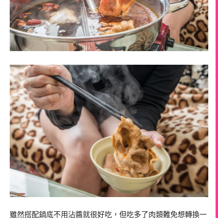
雖然搭配鍋底不用沾醬就很好吃，但吃多了肉類難免想轉換一