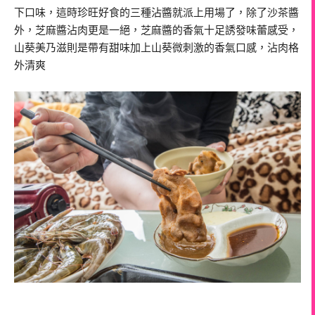
下口味，這時珍旺好食的三種沾醬就派上用場了，除了沙茶醬
外，芝麻醬沾肉更是一絕，芝麻醬的香氣十足誘發味蕾感受，
山葵美乃滋則是帶有甜味加上山葵微刺激的香氣口感，沾肉格
外清爽