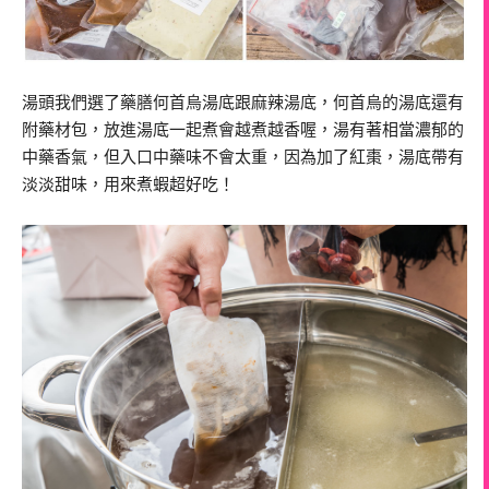
湯頭我們選了藥膳何首烏湯底跟麻辣湯底，何首烏的湯底還有
附藥材包，放進湯底一起煮會越煮越香喔，湯有著相當濃郁的
中藥香氣，但入口中藥味不會太重，因為加了紅棗，湯底帶有
淡淡甜味，用來煮蝦超好吃！