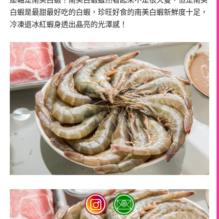
白蝦是最甜最好吃的白蝦，珍旺好食的南美白蝦新鮮度十足，
冷凍退冰紅蝦身透出晶亮的光澤感！