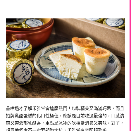
品嚐過才了解禾雅堂會這麼熱門！包裝精美又滿滿巧思，而且
招牌乳酪蛋糕的化口性極佳，應該是目前吃過最強的，口感清
爽又帶濃郁乳酪香，重點是冰冰的吃相當消暑又美味，對了，
想買他們家不一定要親跑大坑，禾雅堂有宅配服務啦