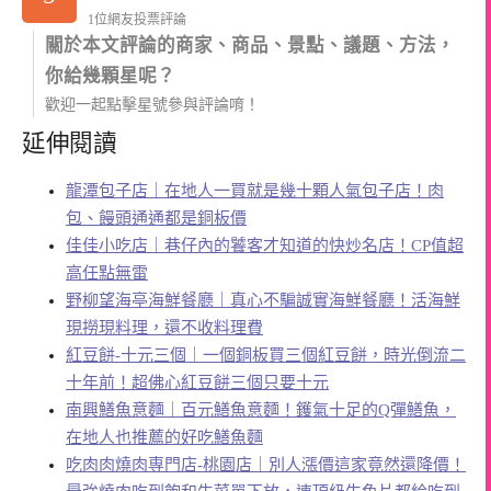
1位網友投票評論
關於本文評論的商家、商品、景點、議題、方法，
你給幾顆星呢？
歡迎一起點擊星號參與評論唷！
延伸閱讀
龍潭包子店｜在地人一買就是幾十顆人氣包子店！肉
包、饅頭通通都是銅板價
佳佳小吃店｜巷仔內的饕客才知道的快炒名店！CP值超
高任點無雷
野柳望海亭海鮮餐廳｜真心不騙誠實海鮮餐廳！活海鮮
現撈現料理，還不收料理費
紅豆餅-十元三個｜一個銅板買三個紅豆餅，時光倒流二
十年前！超佛心紅豆餅三個只要十元
南興鱔魚意麵｜百元鱔魚意麵！鑊氣十足的Q彈鱔魚，
在地人也推薦的好吃鱔魚麵
吃肉肉燒肉専門店-桃園店｜別人漲價這家竟然還降價！