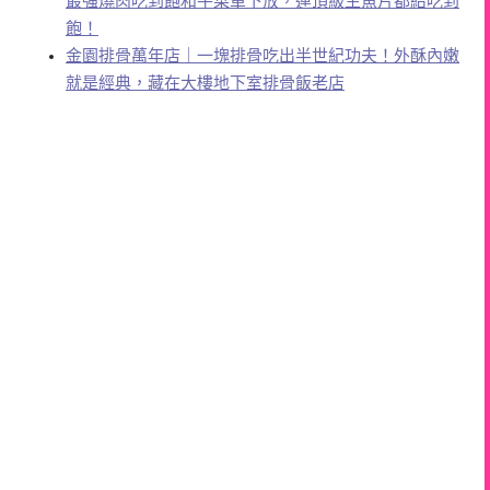
最強燒肉吃到飽和牛菜單下放，連頂級生魚片都給吃到
飽！
金園排骨萬年店｜一塊排骨吃出半世紀功夫！外酥內嫩
就是經典，藏在大樓地下室排骨飯老店