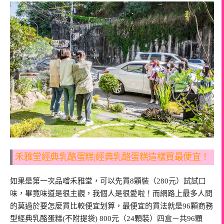
禾雅堂經典乳酪蛋糕|經典乳酪蛋糕這樣買最便宜！
如果是第一次品嚐禾雅堂，可以先買8顆裝（280元）試試口
味，畢竟味道是很主觀，我個人是很愛啦！而網路上最多人問
的莫過於要怎麼買比較便宜划算，最便宜的買法就是96顆商務
型經典乳酪蛋糕(不附提袋) 800元（24顆裝）四盒ㄧ共96顆