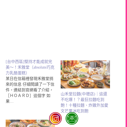
[台中西區]堅持才能成就完
美～！禾雅堂（absolute巧克
力乳酪蛋糕）
某日在信箱裡發現禾雅堂捎
來的信息 仔細閱讀了一下信
件，連結到官網看了介紹，
山禾堂拉麵(中壢店)｜這還
［ＨＯＡＲＤ］這個字 如
不吃爆！？最狂拉麵吃到
果…
飽！十種拉麵、炸雞外加愛
文芒果冰吃到飽