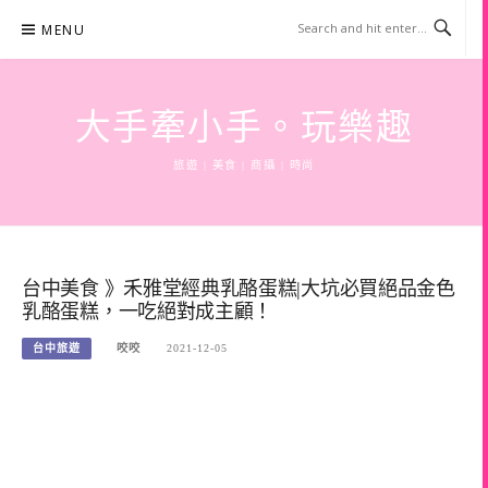
Skip
MENU
to
content
大手牽小手。玩樂趣
旅遊 | 美食 | 商攝 | 時尚
台中美食 》禾雅堂經典乳酪蛋糕|大坑必買絕品金色
乳酪蛋糕，一吃絕對成主顧！
台中旅遊
咬咬
2021-12-05