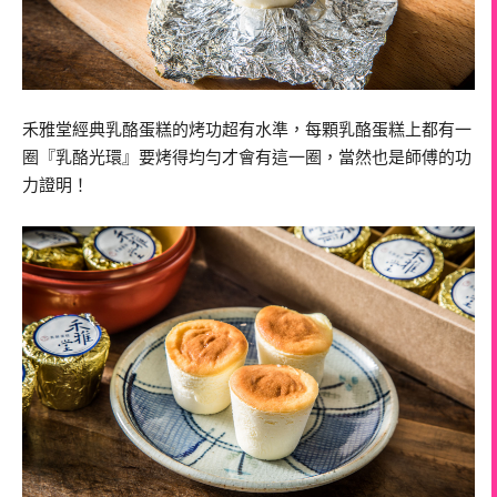
禾雅堂經典乳酪蛋糕的烤功超有水準，每顆乳酪蛋糕上都有一
圈『乳酪光環』要烤得均勻才會有這一圈，當然也是師傅的功
力證明！