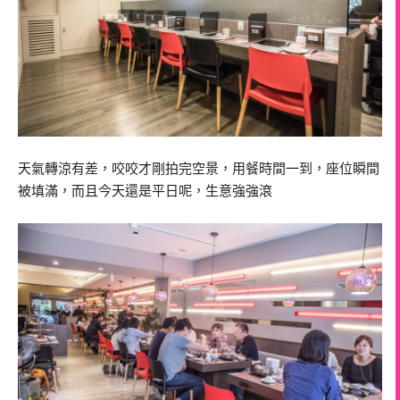
天氣轉涼有差，咬咬才剛拍完空景，用餐時間一到，座位瞬間
被填滿，而且今天還是平日呢，生意強強滾