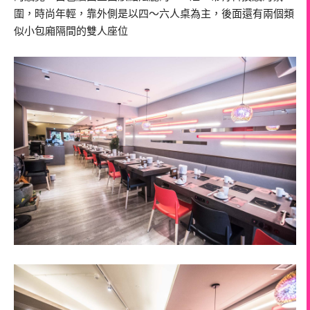
圍，時尚年輕，靠外側是以四～六人桌為主，後面還有兩個類
似小包廂隔間的雙人座位