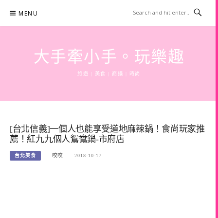
Skip
MENU
to
content
大手牽小手。玩樂趣
旅遊 | 美食 | 商攝 | 時尚
[台北信義]一個人也能享受道地麻辣鍋！食尚玩家推
薦！紅九九個人鴛鴦鍋-市府店
台北美食
咬咬
2018-10-17