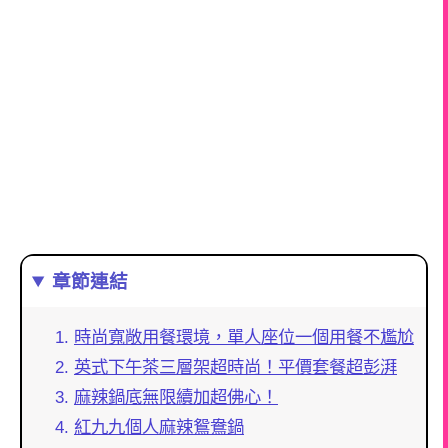
章節連結
時尚寬敞用餐環境，單人座位一個用餐不尷尬
英式下午茶三層架超時尚！平價套餐超彭湃
麻辣鍋底無限續加超佛心！
紅九九個人麻辣鴛鴦鍋