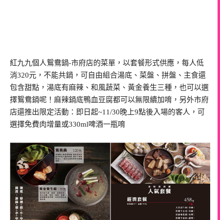
紅九九個人鴛鴦鍋-市府店的菜單，以套餐形式供應，每人低
消320元，不能共鍋，可自由組合湯底、菜盤、拼盤、主食還
包含甜點，湯底有麻辣、和風蔬菜、黃金養生三種，也可以選
擇鴛鴦鍋呢！麻辣鍋底鴨血豆腐都可以無限續加唷，另外市府
店還推出限定活動：即日起~11/30晚上9點後入場的客人，可
選擇免費肉增量或330ml啤酒一瓶唷