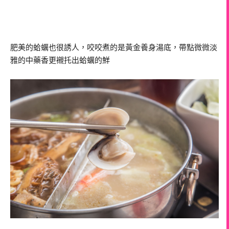
肥美的蛤蠣也很誘人，咬咬煮的是黃金養身湯底，帶點微微淡
雅的中藥香更襯托出蛤蠣的鮮