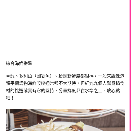
綜合海鮮拼盤
草蝦、多利魚（國宴魚）、蛤蜊新鮮度都很棒，一般來說像這
類平價鍋物海鮮咬咬通常都不大期待，但紅九九個人鴛鴦鍋食
材的挑選確實有它的堅持，分量鮮度都在水準之上，放心點
吧！