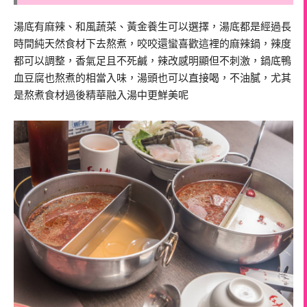
湯底有麻辣、和風蔬菜、黃金養生可以選擇，湯底都是經過長
時間純天然食材下去熬煮，咬咬還蠻喜歡這裡的麻辣鍋，辣度
都可以調整，香氣足且不死鹹，辣改感明顯但不刺激，鍋底鴨
血豆腐也熬煮的相當入味，湯頭也可以直接喝，不油膩，尤其
是熬煮食材過後精華融入湯中更鮮美呢