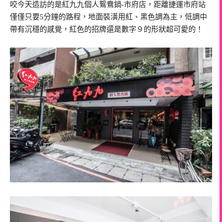
咬今天造訪的是紅九九個人鴛鴦鍋-市府店，距離捷運市府站
僅僅只要5分鐘的路程，地面裝潢用紅、黑色調為主，低調中
帶有沉穩的感覺，紅色的招牌還是數字９的形狀超可愛的！