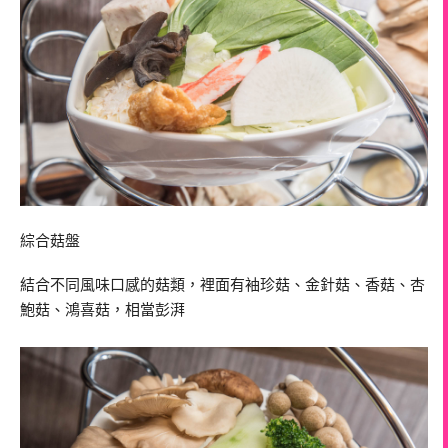
綜合菇盤
結合不同風味口感的菇類，裡面有袖珍菇、金針菇、香菇、杏
鮑菇、鴻喜菇，相當彭湃