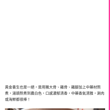
黃金養生也是一絕，是用豬大骨、雞骨、雞腳加上中藥材熬
煮，湯頭熬煮到農白色，口感濃郁清香，中藥香氣清雅，涮肉
或海鮮都很棒！