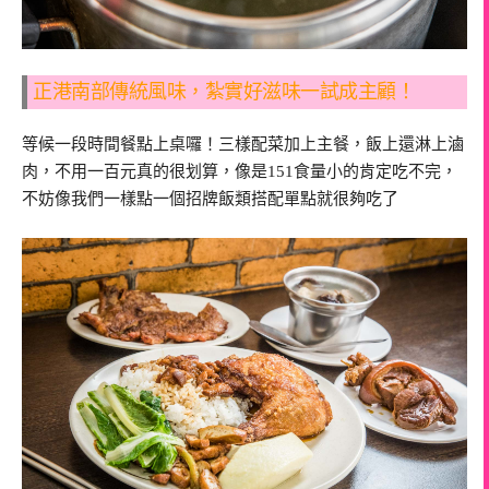
正港南部傳統風味，紮實好滋味一試成主顧！
等候一段時間餐點上桌囉！三樣配菜加上主餐，飯上還淋上滷
肉，不用一百元真的很划算，像是151食量小的肯定吃不完，
不妨像我們一樣點一個招牌飯類搭配單點就很夠吃了