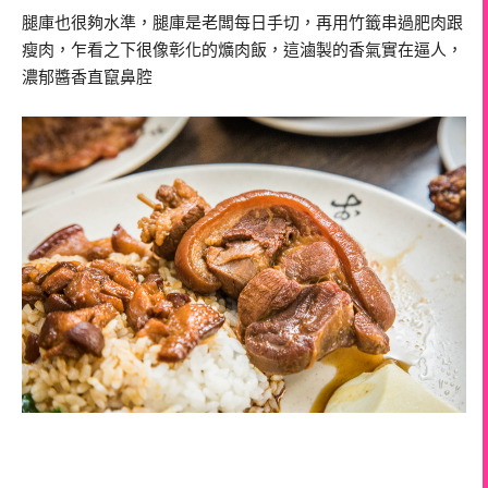
腿庫也很夠水準，腿庫是老闆每日手切，再用竹籤串過肥肉跟
瘦肉，乍看之下很像彰化的爌肉飯，這滷製的香氣實在逼人，
濃郁醬香直竄鼻腔