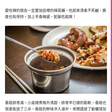
愛吃辣的朋友一定要加這裡的辣菜脯，吃起來清香不死鹹，脆
度也有保持，加上辛香辣感，配飯吃超爽！
香菇排骨湯，小盅燉煮格外清甜，排骨早已燉的鬆軟，香菇也
很豪氣放了三朵，香菇的鮮味滲入湯中，老闆還放了蛤蠣增加