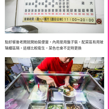
點好餐後老闆就開始裝便當，內用是用盤子裝，配菜區有用玻
璃櫃區隔，這樣比較衛生，菜色也會不定時更換