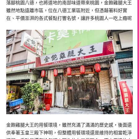
落腳桃園八德，也將道地的南部味道帶來桃園，金飽雞腿大王
雖然地點遠離市區，位在八德工業區附近，但憑藉著料好實
在、平價澎湃的各式餐點打響名號，讓許多桃園人一吃上癮呢
金飽雞腿大王的用餐環境，雖然充滿了滿滿的歷史感，後面還
供奉著玉皇三殿下神明，但整體用餐環境還是維持的相當乾淨