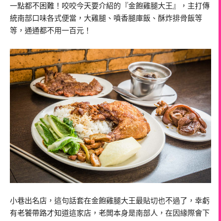
一點都不困難！咬咬今天要介紹的『金飽雞腿大王』，主打傳
統南部口味各式便當，大雞腿、噴香腿庫飯、酥炸排骨飯等
等，通通都不用一百元！
小巷出名店，這句話套在金飽雞腿大王最貼切也不過了，幸虧
有老饕帶路才知道這家店，老闆本身是南部人，在因緣際會下