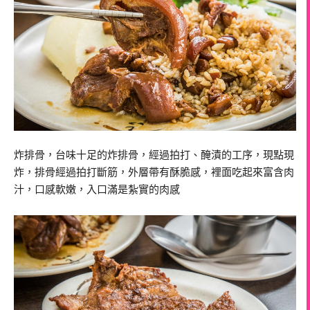
炸排骨，台味十足的炸排骨，經過拍打、醃漬的工序，現點現
炸，排骨經過拍打斷筋，外層帶有酥脆感，裡面吃起來富含肉
汁，口感軟嫩，入口滿是紮實的肉感