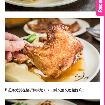
炸雞腿尤其在接近邊緣地方，口感又酥又脆超好吃！