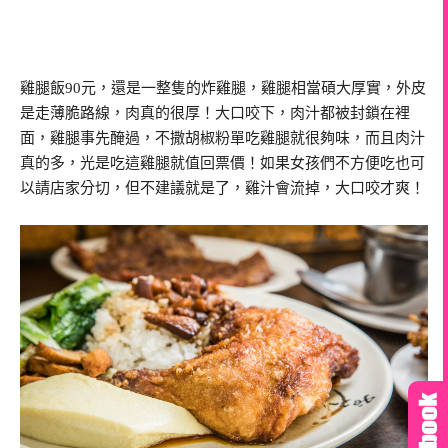
雞腿飯90元，還是一整隻的炸雞腿，雞腿相當碩大厚實，外皮
是走薄脆路線，肉真的很厚！大口咬下，肉汁都被封鎖在裡
面，雞腿事先醃過，不撒胡椒粉單吃雞腿就很夠味，而且肉汁
真的多，光是吃這雞腿就值回票價！如果女孩們不方便吃也可
以請店家分切，但不建議就是了，雞汁會流掉，大口咬才爽！