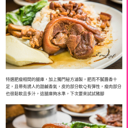
特選肥瘦相間的腿庫，加上獨門秘方滷製，肥而不膩醬香十
足，且帶有誘人的甜鹹香氣，皮的部分軟Ｑ有彈性，瘦肉部分
也很鬆軟且多汁，這腿庫夠水準，下次要來試試豬腳