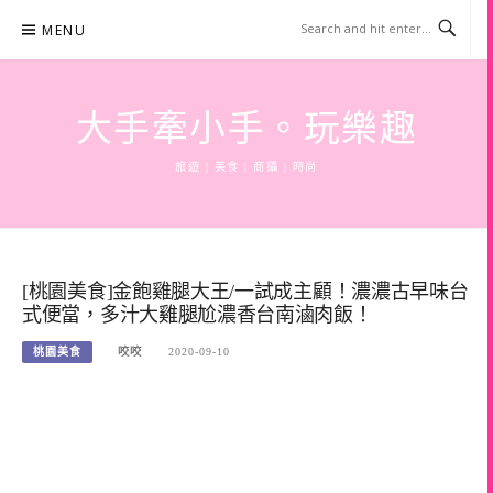
Skip
MENU
to
content
大手牽小手。玩樂趣
旅遊 | 美食 | 商攝 | 時尚
[桃園美食]金飽雞腿大王/一試成主顧！濃濃古早味台
式便當，多汁大雞腿尬濃香台南滷肉飯！
桃園美食
咬咬
2020-09-10