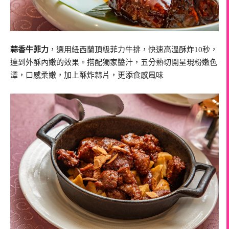
蒜香牛菲力
，選用紐西蘭頂級菲力牛排，快速高溫酥炸10秒，
達到外酥內嫩的效果。搭配獨家醬汁，五分熟切開呈現粉嫩色
澤，口感柔嫩，加上酥炸蒜片，更添食感風味