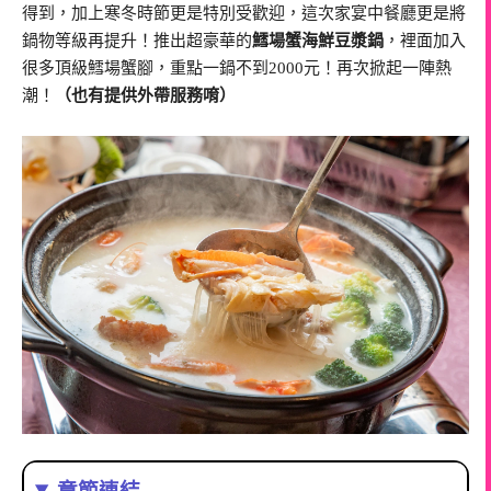
得到，加上寒冬時節更是特別受歡迎，這次家宴中餐廳更是將
鍋物等級再提升！推出超豪華的
鱈場蟹海鮮豆漿鍋
，裡面加入
很多頂級鱈場蟹腳，重點一鍋不到2000元！再次掀起一陣熱
潮！
（也有提供外帶服務唷）
章節連結