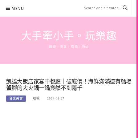
Skip
MENU
to
content
大手牽小手。玩樂趣
旅遊 | 美食 | 商攝 | 時尚
凱達大飯店家宴中餐廳｜破底價！海鮮滿滿還有鱈場
蟹腳的大火鍋一鍋竟然不到兩千
台北美食
咬咬
2024-01-27