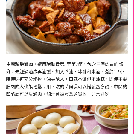
主廚私房滷肉
，選用豬肋骨第3至第7節，包含三層肉質的部
分，先經過油炸再滷製。加入醬油、冰糖和米酒，煮約1.5小
時使味道充分滲透，油亮誘人，口感香濃但不油膩，即使不愛
肥肉的人也能輕鬆享用，吃的時候還可以搭配窩窩頭，中間的
凹陷處可以放滷肉，滷汁會被窩窩頭吸收，非常好吃