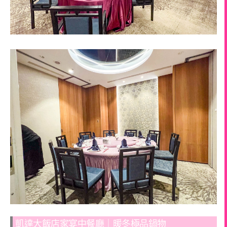
凱達大飯店家宴中餐廳｜暖冬極品鍋物