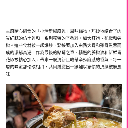
主廚精心研發的「小清新椒麻雞」風味鍋物，巧妙地結合了肉
質細膩的仿土雞和一系列獨特的辛香料，如大紅袍、花椒和尖
椒。這些食材被一起爆炒，緊接著加入由豬大骨和雞骨熬煮而
成的濃郁高湯。作為最後的點睛之筆，精選的藤椒油和新鮮青
花椒被精心加入，帶來一股清新且略帶辛辣麻感的香氣。每一
層的味道都環環相扣，共同編織出一鍋難以忘懷的頂級椒麻風
味