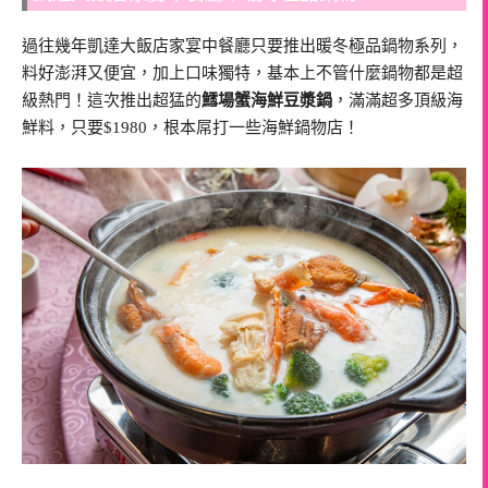
過往幾年凱達大飯店家宴中餐廳只要推出暖冬極品鍋物系列，
料好澎湃又便宜，加上口味獨特，基本上不管什麼鍋物都是超
級熱門！這次推出超猛的
鱈場蟹海鮮豆漿鍋
，滿滿超多頂級海
鮮料，只要$1980，根本屌打一些海鮮鍋物店！