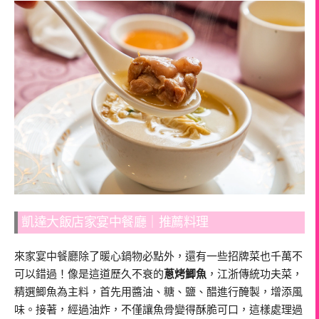
凱達大飯店家宴中餐廳｜推薦料理
來家宴中餐廳除了暖心鍋物必點外，還有一些招牌菜也千萬不
可以錯過！像是這道歷久不衰的
蔥烤鯽魚
，江浙傳統功夫菜，
精選鯽魚為主料，首先用醬油、糖、鹽、醋進行醃製，增添風
味。接著，經過油炸，不僅讓魚骨變得酥脆可口，這樣處理過