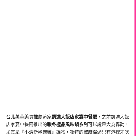
台北萬華美食推薦這家
凱達大飯店家宴中餐廳
，之前凱達大飯
店家宴中餐廳推出的
暖冬極品風味鍋
系列可以說是大為轟動，
尤其是『小清新椒麻雞』鍋物，獨特的椒麻湯頭只有這裡才吃