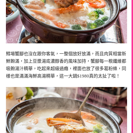
鱈場蟹腳也沒在跟你客氣，一整個放好放滿，而且肉質相當新
鮮飽滿，加上豆漿湯底濃醇香的風味加持，蟹腳每一根纖維都
吸飽湯汁精華，吃起來超級過癮，裡面也放了很多葛粉條，同
樣也是滿滿海鮮高湯精華，這一大鍋$1980真的太扯了啦！