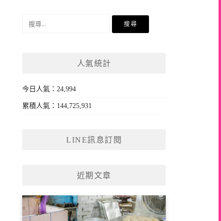
搜
尋
關
鍵
人氣統計
字:
今日人氣：24,994
累積人氣：144,725,931
LINE訊息訂閱
近期文章