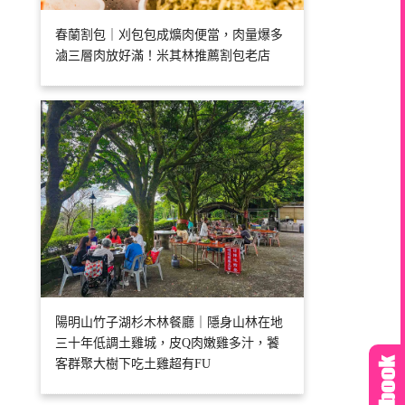
春蘭割包｜刈包包成爌肉便當，肉量爆多
滷三層肉放好滿！米其林推薦割包老店
陽明山竹子湖杉木林餐廳｜隱身山林在地
三十年低調土雞城，皮Q肉嫩雞多汁，饕
客群聚大樹下吃土雞超有FU