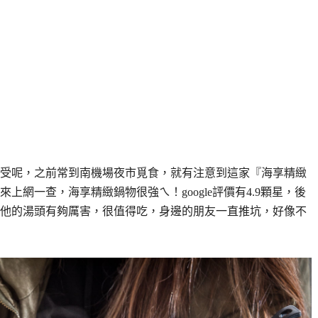
受呢，之前常到南機場夜市覓食，就有注意到這家『海享精緻
網一查，海享精緻鍋物很強ㄟ！google評價有4.9顆星，後
他的湯頭有夠厲害，很值得吃，身邊的朋友一直推坑，好像不