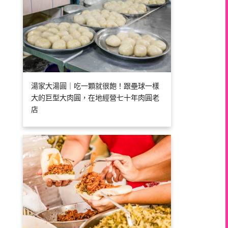
湯家大湯圓｜吃一顆就很飽！跟壘球一樣
大的巨型大肉圓，在地經營七十年肉圓老
店