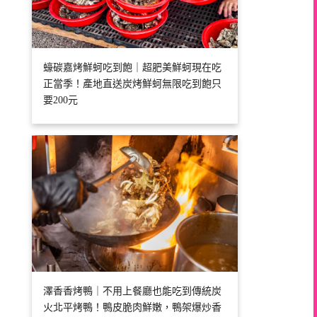
蠔碳嘉烤鮮蚵吃到飽｜超肥美鮮蚵現在吃
正當季！產地直送炭烤鮮蚵無限吃到飽只
要200元
澤香香烤鴨｜不用上餐廳也能吃到傳統炭
火北平烤鴨！鴨皮脆肉鮮嫩，鴨架爆炒香