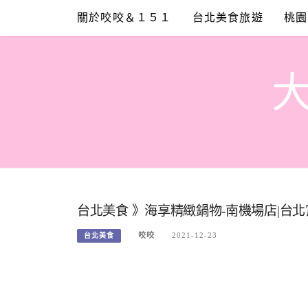
Skip
關於咬咬＆１５１
台北美食旅遊
桃園
to
content
台北美食 》海享精緻鍋物-南機場店|台
咬咬
2021-12-23
台北美食