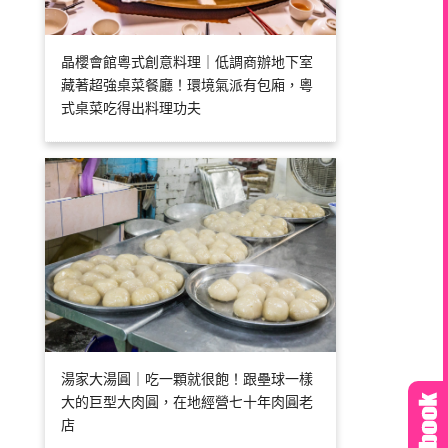
晶櫻會館粵式創意料理｜低調商辦地下室
藏著超強桌菜餐廳！環境氣派有包廂，粵
式桌菜吃得出料理功夫
湯家大湯圓｜吃一顆就很飽！跟壘球一樣
大的巨型大肉圓，在地經營七十年肉圓老
店