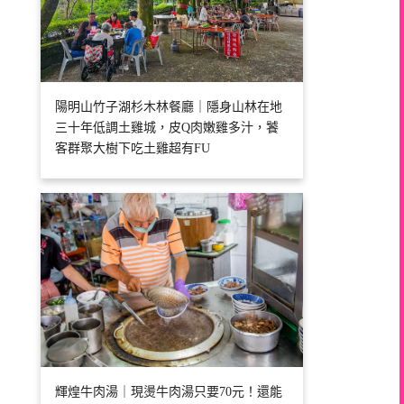
陽明山竹子湖杉木林餐廳｜隱身山林在地
三十年低調土雞城，皮Q肉嫩雞多汁，饕
客群聚大樹下吃土雞超有FU
輝煌牛肉湯｜現燙牛肉湯只要70元！還能