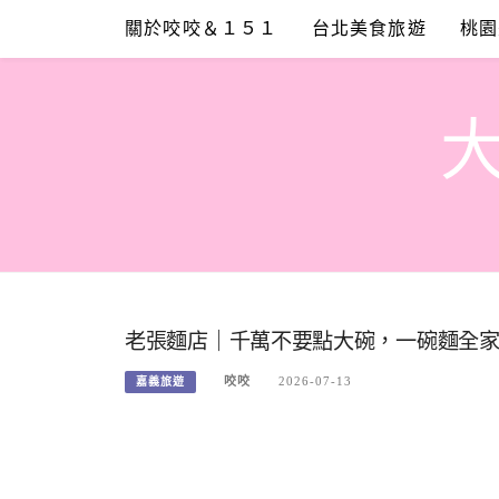
Skip
關於咬咬＆１５１
台北美食旅遊
桃園
to
content
老張麵店｜千萬不要點大碗，一碗麵全
咬咬
2026-07-13
嘉義旅遊