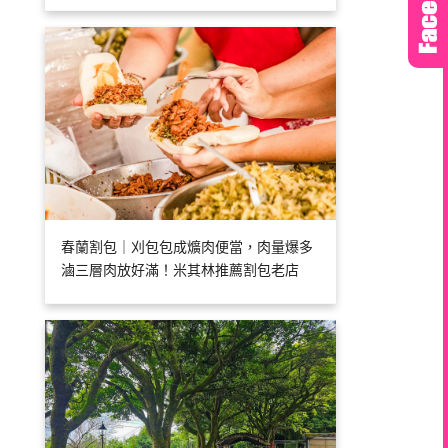
春蘭割包｜刈包包成爌肉便當，肉量爆多
滷三層肉放好滿！米其林推薦割包老店