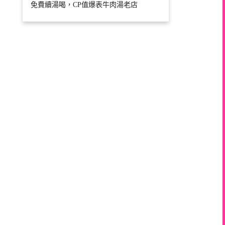
免費續湯喝，CP值爆表牛肉湯老店