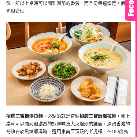
氣，所以上桌時可以聞到濃郁的香氣，而且份量還蠻足，價位
也很合理
招牌三寶蝦湯拉麵
，必點的就是這個
招牌三寶蝦湯拉麵
，剛上
桌就可以聞到很濃烈的蝦鮮味及大火爆炒的鑊氣，湯頭香濃的
祕訣在於熬煉蝦湯時，選用東南亞頂級的老虎蝦，在180度高