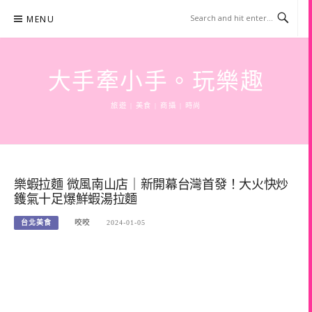
Skip
MENU
to
content
大手牽小手。玩樂趣
旅遊 | 美食 | 商攝 | 時尚
樂蝦拉麵 微風南山店｜新開幕台灣首發！大火快炒
鑊氣十足爆鮮蝦湯拉麵
台北美食
咬咬
2024-01-05