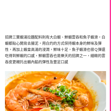
招牌三寶蝦湯拉麵配料則有大白蝦、鮮蝦雲吞和魚子蝦滑，白
蝦都貼心開背去腸泥，用白灼的方式保持蝦本身的鮮味及彈
性，再加上蝦皇高湯的浸潤，鮮味十足，魚子蝦滑也很Ｑ彈還
吃得到鮮蝦的口感，鮮蝦雲吞也是樂天的招牌之一，細緻的雲
吞皮更襯托出蝦內餡的彈性及豐足口感