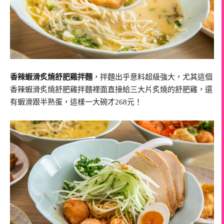
香辣蝦滑炙燒舒肥雞拌麵
，拌麵出乎意料超級強大，尤其這個
香辣蝦滑炙燒舒肥雞拌麵裡面直接給三大片炙燒的舒肥雞，還
有蝦滑跟半熟蛋，這樣一大碗才268元！