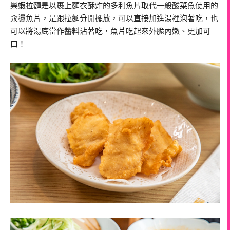
樂蝦拉麵是以裹上麵衣酥炸的多利魚片取代一般酸菜魚使用的
汆燙魚片，是跟拉麵分開擺放，可以直接加進湯裡泡著吃，也
可以將湯底當作醬料沾著吃，魚片吃起來外脆內嫩、更加可
口！