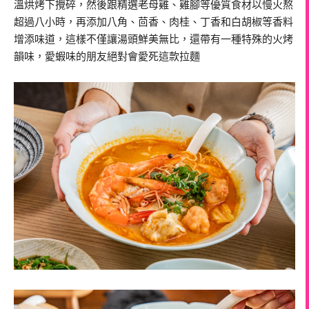
溫烘烤下攪碎，然後跟精選老母雞、雞腳等優質食材以慢火熬
超過八小時，再添加八角、茴香、肉桂、丁香和白胡椒等香料
增添味道，這樣不僅讓湯頭鮮美無比，還帶有一種特殊的火烤
韻味，愛蝦味的朋友絕對會愛死這款拉麵