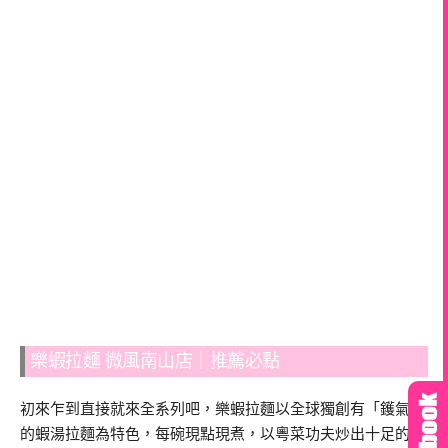
樂蝦拉麵 微風南山店｜推薦必點
初來乍到直接就來全系列吧，樂蝦拉麵以全球獨創有「鑊氣」
的蝦湯拉麵為特色，每碗現點現煮，以粵菜功夫炒出十足的鍋