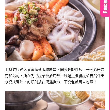
上餐時服務人員會順便服務教學，開火輕輕拌炒，一開始是沒
有加湯的，所以先把蔬菜至於底部，經過烹煮後蔬菜自然會出
水變成湯汁，肉類則放在鍋邊拌炒一下變色就可以吃囉！