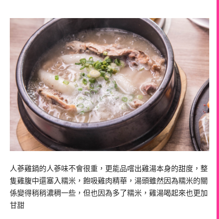
人蔘雞鍋的人蔘味不會很重，更能品嚐出雞湯本身的甜度，整
隻雞腹中還塞入糯米，飽吸雞肉精華，湯頭雖然因為糯米的關
係變得稍稍濃稠一些，但也因為多了糯米，雞湯喝起來也更加
甘甜