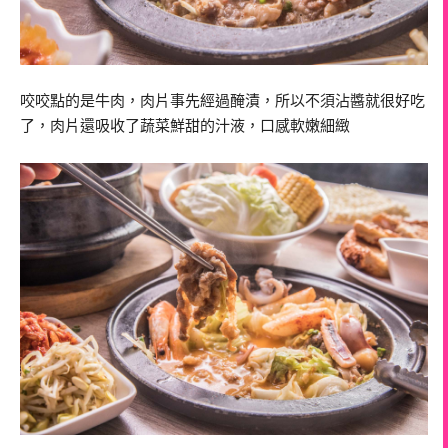
咬咬點的是牛肉，肉片事先經過醃漬，所以不須沾醬就很好吃
了，肉片還吸收了蔬菜鮮甜的汁液，口感軟嫩細緻