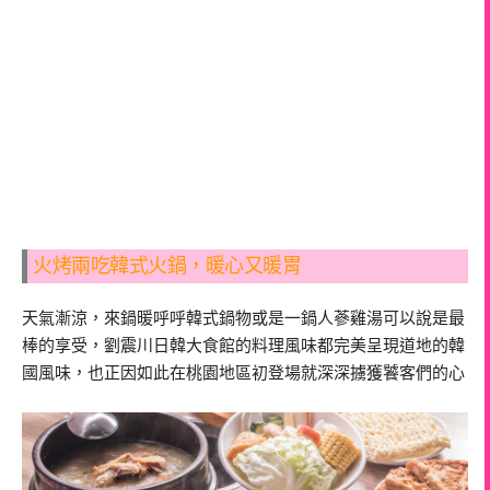
火烤兩吃韓式火鍋，暖心又暖胃
天氣漸涼，來鍋暖呼呼韓式鍋物或是一鍋人蔘雞湯可以說是最
棒的享受，劉震川日韓大食館的料理風味都完美呈現道地的韓
國風味，也正因如此在桃園地區初登場就深深擄獲饕客們的心