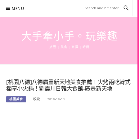
Skip
MENU
to
content
大手牽小手。玩樂趣
旅遊 | 美食 | 商攝 | 時尚
[桃園八德]八德廣豐新天地美食推薦！火烤兩吃韓式
獨享小火鍋！劉震川日韓大食館-廣豐新天地
桃園美食
咬咬
2018-10-19