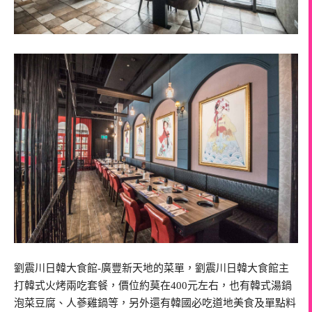
劉震川日韓大食館-廣豐新天地的菜單，劉震川日韓大食館主
打韓式火烤兩吃套餐，價位約莫在400元左右，也有韓式湯鍋
泡菜豆腐、人蔘雞鍋等，另外還有韓國必吃道地美食及單點料