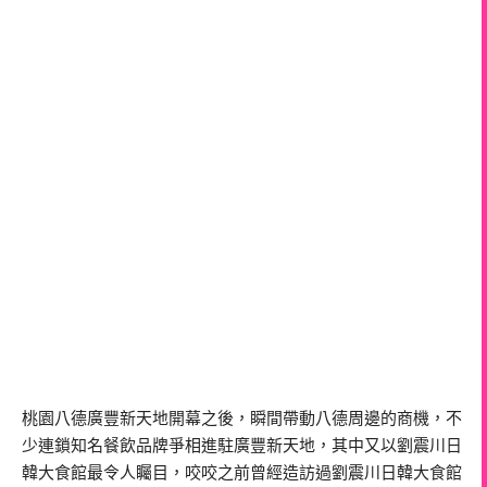
桃園八德廣豐新天地開幕之後，瞬間帶動八德周邊的商機，不
少連鎖知名餐飲品牌爭相進駐廣豐新天地，其中又以劉震川日
韓大食館最令人矚目，咬咬之前曾經造訪過劉震川日韓大食館