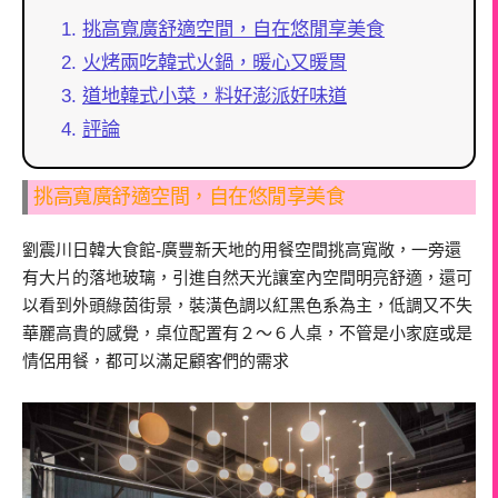
挑高寬廣舒適空間，自在悠閒享美食
火烤兩吃韓式火鍋，暖心又暖胃
道地韓式小菜，料好澎派好味道
評論
挑高寬廣舒適空間，自在悠閒享美食
劉震川日韓大食館-廣豐新天地的用餐空間挑高寬敞，一旁還
有大片的落地玻璃，引進自然天光讓室內空間明亮舒適，還可
以看到外頭綠茵街景，裝潢色調以紅黑色系為主，低調又不失
華麗高貴的感覺，桌位配置有２～６人桌，不管是小家庭或是
情侶用餐，都可以滿足顧客們的需求