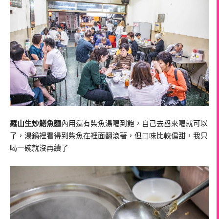
羅山生炒鱔魚麵
內用還有柴魚湯喝到飽，自己去舀來喝就可以
了，湯鍋裡看得到柴魚在裡面翻滾著，但口味比較偏甜，我只
喝一碗就沒再續了