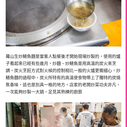
羅山生炒鱔魚麵是當客人點餐後才開始現場炒製的，使用的爐
子看起來已經有些歲月，炒麵、炒鱔魚是用高溫的炭火來烹
調，炭火烹飪方式對火候的控制相比一般的火爐更需細心，炒
鱔魚麵的過程中，炭火所特有的高溫使食物帶上了獨特的炭燒
焦香味，這也是別具一格的地方。店家的老闆炒菜功夫非凡，
一次能夠炒製一大鍋，足見其熟練的廚藝