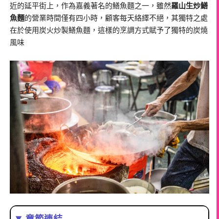
近的延平街上，作為嘉義著名的鱔魚麵之一，雖然
羅山生炒鱔
魚麵
的營業時間僅有四小時，顧客每天絡繹不絕，其獨特之處
在於使用炭火炒製鱔魚麵，這樣的烹調方式賦予了獨特的炭燒
風味
章節連結