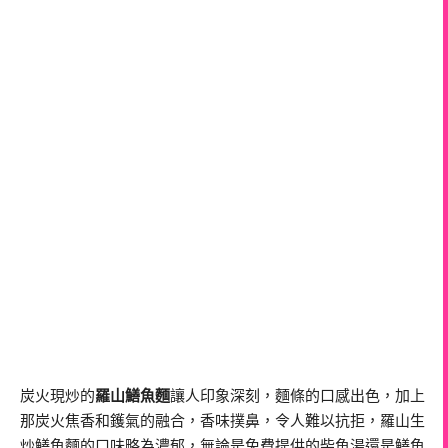
炭火現炒的
羅山鱔魚麵
讓人印象深刻，麵條的口感出色，加上
那炭火焦香和鑊氣的融合，香味撲鼻，令人難以抗拒，羅山生
炒鱔魚麵的口味略為濃郁，無論是免費提供的柴魚湯還是鱔魚