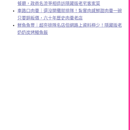
餐廳，政商名流爭相造訪隱藏版老宅客家菜
車路口肉羹｜還沒開攤就排隊！紮實肉感鮮甜肉羹一碗
只要銅板價，六十年歷史肉羹老店
鮮魚魚豐｜超夯排隊名店但網路上資料極少！隱藏版老
奶奶炭烤鰻魚飯