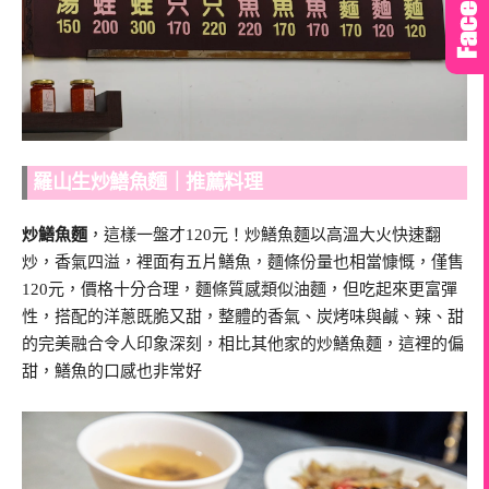
羅山生炒鱔魚麵｜推薦料理
炒鱔魚麵
，這樣一盤才120元！炒鱔魚麵以高溫大火快速翻
炒，香氣四溢，裡面有五片鱔魚，麵條份量也相當慷慨，僅售
120元，價格十分合理，麵條質感類似油麵，但吃起來更富彈
性，搭配的洋蔥既脆又甜，整體的香氣、炭烤味與鹹、辣、甜
的完美融合令人印象深刻，相比其他家的炒鱔魚麵，這裡的偏
甜，鱔魚的口感也非常好