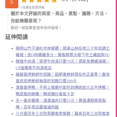
5
1位網友投票評論
關於本文評論的商家、商品、景點、議題、方法，
你給幾顆星呢？
歡迎一起點擊星號參與評論唷！
延伸閱讀
陽明山竹子湖杉木林餐廳｜隱身山林在地三十年低調土
雞城，皮Q肉嫩雞多汁，饕客群聚大樹下吃土雞超有FU
輝煌牛肉湯｜現燙牛肉湯只要70元！還能免費續湯喝，
CP值爆表牛肉湯老店
蠔碳嘉烤鮮蚵吃到飽｜超肥美鮮蚵現在吃正當季！產地
直送炭烤鮮蚵無限吃到飽只要200元
澤香香烤鴨｜不用上餐廳也能吃到傳統炭火北平烤鴨！
鴨皮脆肉鮮嫩，鴨架爆炒香氣十足
天一香肉羹順｜滿滿滷肉只要25元！醬香濃郁膠質黏
嘴，百年老店最強滷肉飯
八方園百年三合院景觀客家餐廳｜藏身百年三合院客家