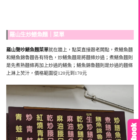
羅山生炒鱔魚麵｜菜單
羅山聲吵鱔魚麵菜單
就在牆上，點菜直接跟老闆點，煮鱔魚麵
和鱔魚錦魯麵各有特色，炒鱔魚麵是將麵條炒過；煮鱔魚麵則
是先煮熟麵條再加上炒過的鱔魚；鱔魚錦魯麵則是炒過的麵條
上淋上芡汁，價格範圍從120元到170元