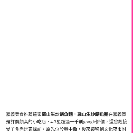
嘉義美食推薦這家
羅山生炒鱔魚麵
，
羅山生炒鱔魚麵
在嘉義算
是評價頗高的小吃店，4.3星超過一千則google評價，還曾經接
受了食尚玩家採訪，原先位於興中街，後來遷移到文化夜市附