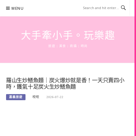
Skip
MENU
to
content
大手牽小手。玩樂趣
旅遊 | 美食 | 商攝 | 時尚
羅山生炒鱔魚麵｜炭火爆炒就是香！一天只賣四小
時，鑊氣十足炭火生炒鱔魚麵
嘉義旅遊
咬咬
2026-07-22