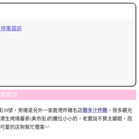
、停車資訊
停車資訊
街39號，旁邊是另外一家鹿港炸雞名店
雞多汁炸雞
，很多觀光
港生烤燒蕃麥(美市街)的攤位小小的，老實說不算太顯眼，而
可愛的店狗幫忙攬客^^