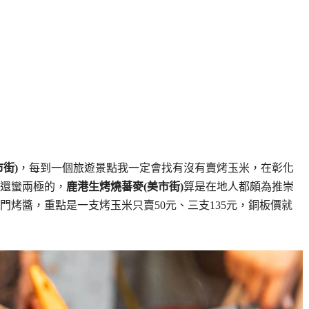
街)
，每到一個旅遊景點我一定會找有沒有賣烤玉米，在彰化
還蠻兩極的，
鹿港生烤燒蕃麥(美市街)
算是在地人都頗為推崇
烤醬，重點是一支烤玉米只賣50元、三支135元，銅板價就