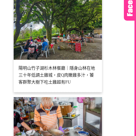
陽明山竹子湖杉木林餐廳｜隱身山林在地
三十年低調土雞城，皮Q肉嫩雞多汁，饕
客群聚大樹下吃土雞超有FU