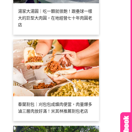
湯家大湯圓｜吃一顆就很飽！跟壘球一樣
大的巨型大肉圓，在地經營七十年肉圓老
店
春蘭割包｜刈包包成爌肉便當，肉量爆多
滷三層肉放好滿！米其林推薦割包老店