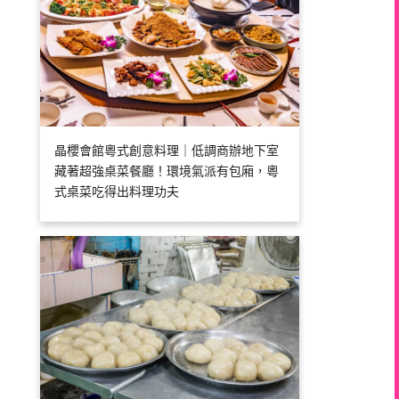
晶櫻會館粵式創意料理｜低調商辦地下室
藏著超強桌菜餐廳！環境氣派有包廂，粵
式桌菜吃得出料理功夫