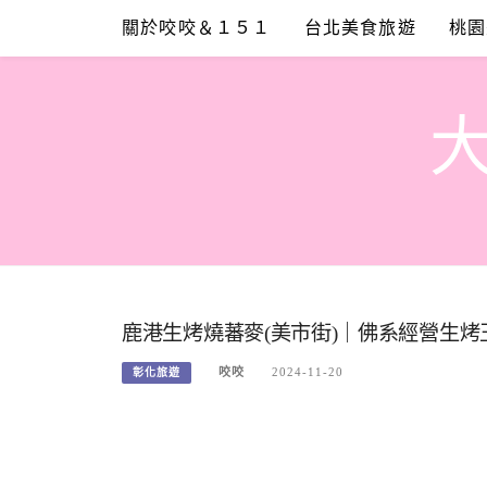
Skip
關於咬咬＆１５１
台北美食旅遊
桃園
to
content
鹿港生烤燒蕃麥(美市街)｜佛系經營生
咬咬
2024-11-20
彰化旅遊