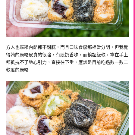
方人也麻糬內餡都不甜膩，而且口味食感都相當分明，但我覺
得她的麻糬皮真的很強，有股奶香味，而糗超級軟，拿在手上
都抵抗不了地心引力，直接往下垂，應該是目前吃過數一數二
軟度的麻糬