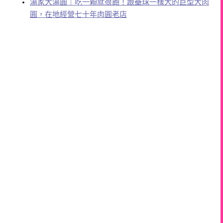
湯家大湯圓｜吃一顆就很飽！跟壘球一樣大的巨型大肉
圓，在地經營七十年肉圓老店