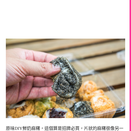
原味DIY鮮奶麻糬，這個算是招牌必買，片狀的麻糬很像另一