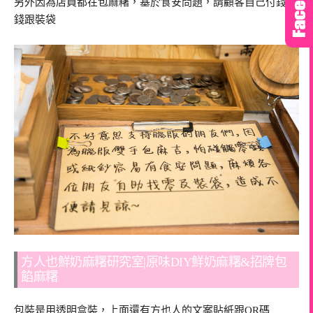
另外因為店員都在包麻糬，基於食安問題，請顧客自己付錢找
錢跟裝袋
方人也鮮奶麻糬研究室|原味DIY鮮奶麻糬&招牌包
餡麻糬
包裝是用透明盒裝，上面還有方也人的文案貼紙跟QR碼