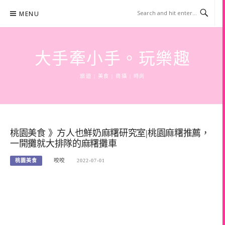
Skip
MENU
to
content
大手牽小手。玩樂趣
旅遊 | 美食 | 商攝 | 時尚
桃園美食 》方人也鮮奶麻糬研究室|桃園麻糬推薦，
一開攤就大排隊的麻糬攤車
桃園美食
咬咬
2022-07-01