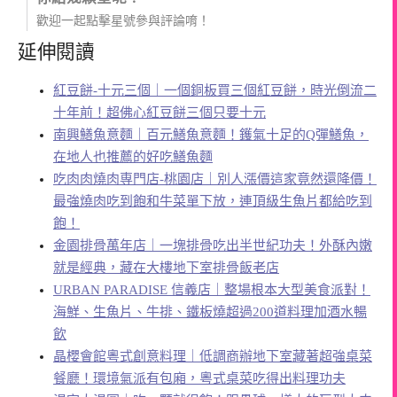
歡迎一起點擊星號參與評論唷！
延伸閱讀
紅豆餅-十元三個｜一個銅板買三個紅豆餅，時光倒流二
十年前！超佛心紅豆餅三個只要十元
南興鱔魚意麵｜百元鱔魚意麵！鑊氣十足的Q彈鱔魚，
在地人也推薦的好吃鱔魚麵
吃肉肉燒肉専門店-桃園店｜別人漲價這家竟然還降價！
最強燒肉吃到飽和牛菜單下放，連頂級生魚片都給吃到
飽！
金園排骨萬年店｜一塊排骨吃出半世紀功夫！外酥內嫩
就是經典，藏在大樓地下室排骨飯老店
URBAN PARADISE 信義店｜整場根本大型美食派對！
海鮮、生魚片、牛排、鐵板燒超過200道料理加酒水暢
飲
晶櫻會館粵式創意料理｜低調商辦地下室藏著超強桌菜
餐廳！環境氣派有包廂，粵式桌菜吃得出料理功夫