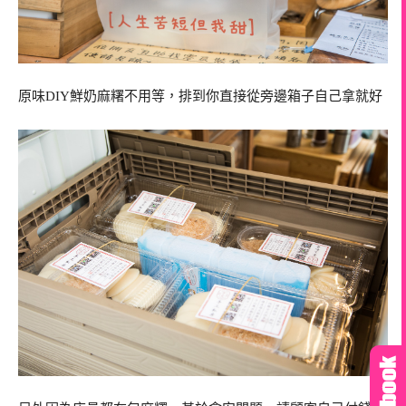
原味DIY鮮奶麻糬不用等，排到你直接從旁邊箱子自己拿就好