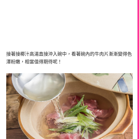
接著接椰汁高湯直接沖入碗中，看著碗內的牛肉片漸漸變得色
澤粉嫩，相當值得期待呢！