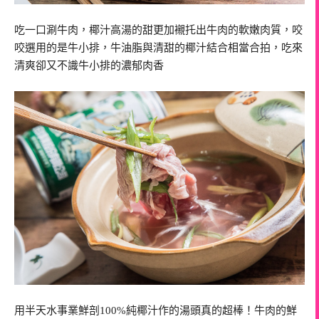
吃一口涮牛肉，椰汁高湯的甜更加襯托出牛肉的軟嫩肉質，咬
咬選用的是牛小排，牛油脂與清甜的椰汁結合相當合拍，吃來
清爽卻又不識牛小排的濃郁肉香
用半天水事業鮮剖100%純椰汁作的湯頭真的超棒！牛肉的鮮