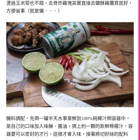
燙過玉米筍也不錯，去骨炸雞塊其實直接去鹽酥雞攤買就好，
方便省事（就是懶．．．）
醃料調配，先倒一罐半天水事業鮮剖100%純椰汁倒容器中，
是自己的口味加入味醂、醬油，擠上約一顆的新鮮檸檬汁，容
器要可以密封的才行，這樣才會入味，接著將切好絲的配料