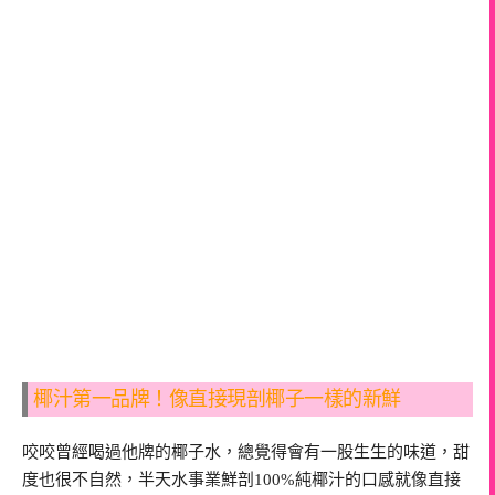
椰汁第一品牌！像直接現剖椰子一樣的新鮮
咬咬曾經喝過他牌的椰子水，總覺得會有一股生生的味道，甜
度也很不自然，半天水事業鮮剖100%純椰汁的口感就像直接