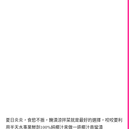
夏日炎炎，食慾不振，醃漬涼拌菜就是最好的選擇，咬咬要利
用半天水事業鮮剖100%純椰汁來做一道椰汁南蠻漬