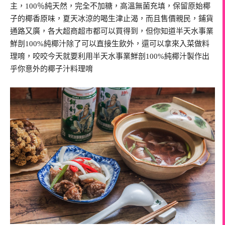
主，100％純天然，完全不加糖，高溫無菌充填，保留原始椰
子的椰香原味，夏天冰涼的喝生津止渴，而且售價親民，鋪貨
通路又廣，各大超商超市都可以買得到，但你知道半天水事業
鮮剖100%純椰汁除了可以直接生飲外，還可以拿來入菜做料
理唷，咬咬今天就要利用半天水事業鮮剖100%純椰汁製作出
乎你意外的椰子汁料理唷