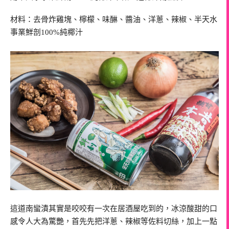
材料：去骨炸雞塊、檸檬、味醂、醬油、洋蔥、辣椒、半天水
事業鮮剖100%純椰汁
這道南蠻漬其實是咬咬有一次在居酒屋吃到的，冰涼酸甜的口
感令人大為驚艷，首先先把洋蔥、辣椒等佐料切絲，加上一點