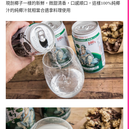
現剖椰子一樣的新鮮，微甜清香，口感順口，這樣100%純椰
汁的純椰汁就相當合適拿料理使用