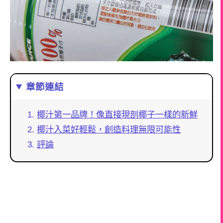
章節連結
椰汁第一品牌！像直接現剖椰子一樣的新鮮
椰汁入菜好輕鬆，創造料理無限可能性
評論