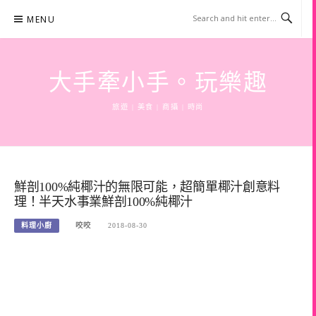
Skip
MENU
to
content
大手牽小手。玩樂趣
旅遊 | 美食 | 商攝 | 時尚
鮮剖100%純椰汁的無限可能，超簡單椰汁創意料
理！半天水事業鮮剖100%純椰汁
料理小廚
咬咬
2018-08-30