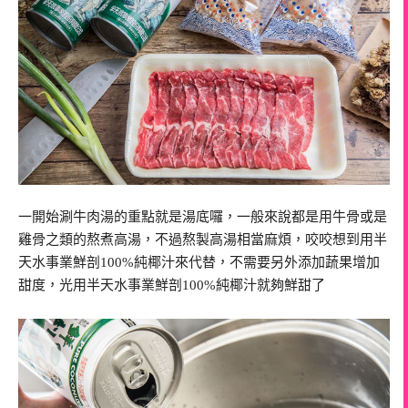
一開始涮牛肉湯的重點就是湯底囉，一般來說都是用牛骨或是
雞骨之類的熬煮高湯，不過熬製高湯相當麻煩，咬咬想到用半
天水事業鮮剖100%純椰汁來代替，不需要另外添加蔬果增加
甜度，光用半天水事業鮮剖100%純椰汁就夠鮮甜了