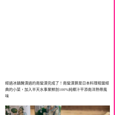
經過冰鎮醃漬過的南蠻漬完成了！南蠻漬算是日本料理相當經
典的小菜，加入半天水事業鮮剖100%純椰汁平添南洋熱帶風
味