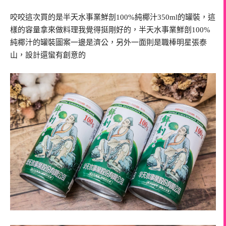
咬咬這次買的是半天水事業鮮剖100%純椰汁350ml的罐裝，這
樣的容量拿來做料理我覺得挺剛好的，半天水事業鮮剖100%
純椰汁的罐裝圖案一邊是濟公，另外一面則是職棒明星張泰
山，設計還蠻有創意的