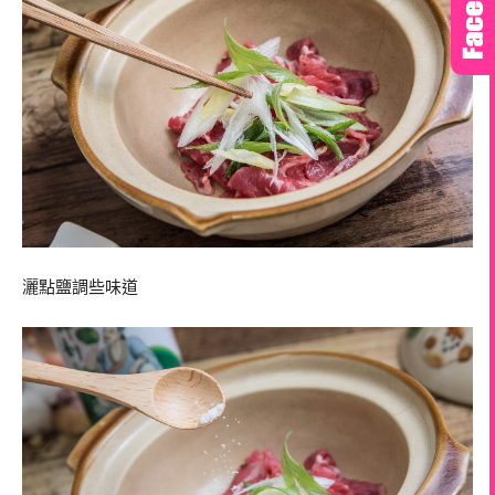
灑點鹽調些味道