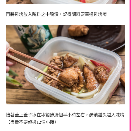
再將雞塊放入醃料之中醃漬，記得調料要蓋過雞塊唷
接著蓋上蓋子冰在冰箱醃漬個半小時左右，醃漬越久越入味唷
（盡量不要超過12個小時）