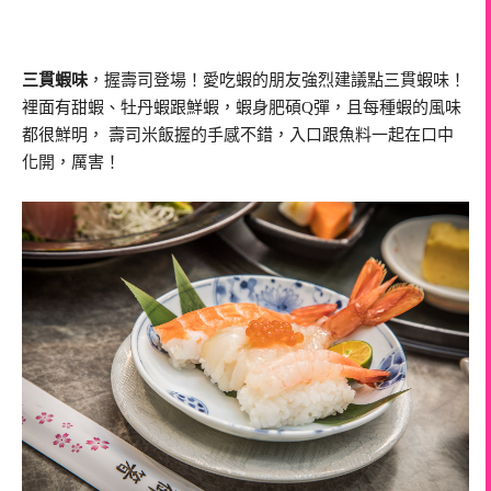
三貫蝦味
，握壽司登場！愛吃蝦的朋友強烈建議點三貫蝦味！
裡面有甜蝦、牡丹蝦跟鮮蝦，蝦身肥碩Q彈，且每種蝦的風味
都很鮮明， 壽司米飯握的手感不錯，入口跟魚料一起在口中
化開，厲害！