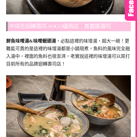
中與志迴轉壽司-SOGO復興店｜推薦握壽司
鮮魚味噌湯&味噌蝦頭湯
，必點這裡的味增湯，超大一碗！更
難能可貴的是這裡的味增湯都是小鍋現煮，魚料的風味完全融
入湯中，裡面的魚料也很澎湃，老實說這裡的味增湯可以屌打
目前所有的品牌迴轉壽司店！