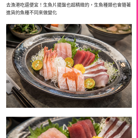
去漁港吃還便宜！生魚片擺盤也超精緻的，生魚種類也會隨著
進貨的魚種不同來做變化