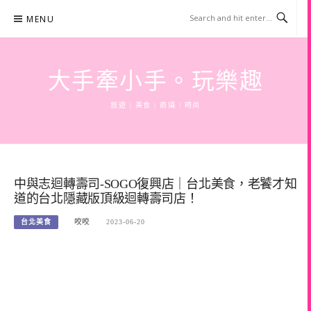
Skip
MENU
to
content
大手牽小手。玩樂趣
旅遊 | 美食 | 商攝 | 時尚
中與志迴轉壽司-SOGO復興店｜台北美食，老饕才知
道的台北隱藏版頂級迴轉壽司店！
台北美食
咬咬
2023-06-20