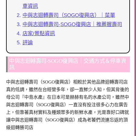
車資訊
中與志迴轉壽司（SOGO復興店）｜菜單
中與志迴轉壽司-SOGO復興店｜推薦握壽司
店家/景點資訊
評論
中與志迴轉壽司-SOGO復興店｜交通方式＆停車資
訊
中與志迴轉壽司（SOGO復興店）相較於其他品牌迴轉壽司店
真的低調，雖然在台經營多年，卻一直鮮少人知，但其背後的
母公司『中島水產』在日本可是赫赫有名的水產公司，雖然中
與志迴轉壽司（SOGO復興店）一直沒有投注很多心力在廣告
上，但靠著真材實料及種類眾多的新鮮水產，光是靠好口碑就
讓中與志迴轉壽司（SOGO復興店）成為老饕們流連忘返的頂
級迴轉勝司店