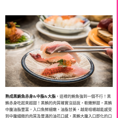
熟成黑鮪魚赤身&中脂&大脂
，這裡的鮪魚強到一個不行！黑
鮪赤身吃起來超甜！黑鮪的肉質確實沒話說，軟嫩鮮甜，黑鮪
中腹油脂豐富，入口魚鮮細嫩，油脂甘美，越是咀嚼越能感受
到中腹細緻的肉質及豐滿的油花口感，黑鮪大腹入口即化的口