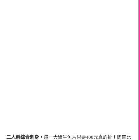
二人前綜合刺身，
這一大盤生魚片只要400元真的扯！簡直比