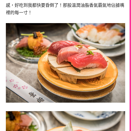
感，好吃到我都快要昏倒了！那股溫潤油脂香氣霸氣地佔據嘴
裡的每一寸！