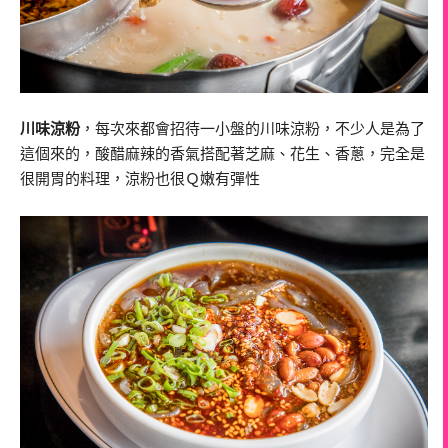
川味涼粉
，每次來都會招待一小盤的川味涼粉，不少人是為了
這個來的，酸醋麻辣的香氣搭配著芝麻、花生、香蔥，完全是
很開胃的料理，涼粉也很Ｑ嫩有彈性