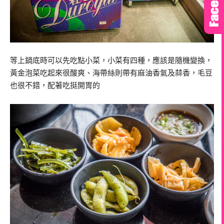
等上鍋底時可以先吃點小菜，小菜有四種，應該是隨機變換，
黃金泡菜吃起來很酸爽、海帶絲則帶有麻油香氣及蒜香，毛豆
也很不錯，配著吃挺開胃的