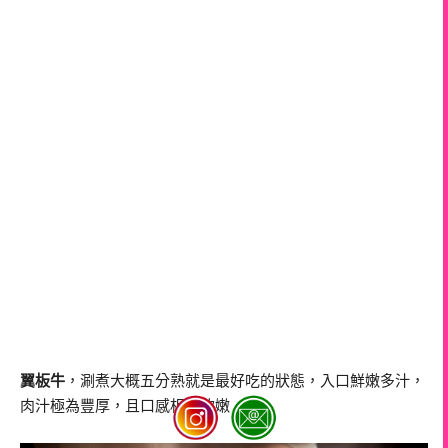
翼板牛
，涮煮大概五分熟就是最好吃的狀態，入口鮮嫩多汁，
肉汁極為豐厚，且口感相當軟嫩