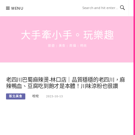
Skip
MENU
to
content
大手牽小手。玩樂趣
旅遊 | 美食 | 商攝 | 時尚
老四川巴蜀麻辣燙-林口店｜品質穩穩的老四川，麻
辣鴨血、豆腐吃到飽才是本體！川味涼粉也很讚
新北美食
咬咬
2023-10-13