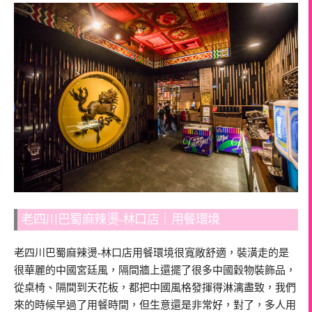
老四川巴蜀麻辣燙-林口店｜用餐環境
老四川巴蜀麻辣燙-林口店用餐環境很寬敞舒適，裝潢走的是
很華麗的中國宮廷風，隔間牆上還擺了很多中國穀物裝飾品，
從桌椅、隔間到天花板，都把中國風格發揮得淋漓盡致，我們
來的時候早過了用餐時間，但生意還是非常好，對了，多人用