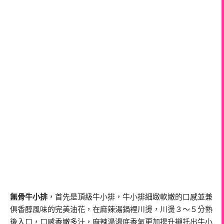
無骨牛小排
，首先是頂級牛小排，牛小排細緻軟嫩的口感並兼
俱香醇風味的完美油花，在麻辣湯鍋裡川燙，川燙３～５分熟
後入口，口感香嫩多汁，麻辣湯湯底香氣更加提升襯托出牛小