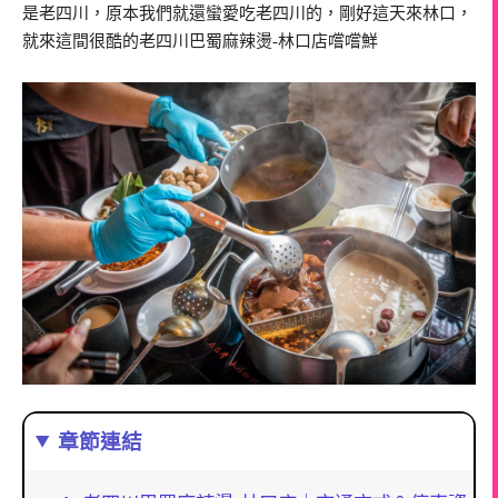
是老四川，原本我們就還蠻愛吃老四川的，剛好這天來林口，
就來這間很酷的老四川巴蜀麻辣燙-林口店嚐嚐鮮
章節連結