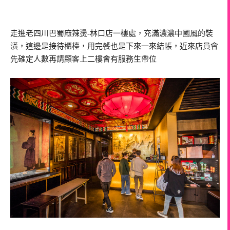
走進老四川巴蜀麻辣燙-林口店一樓處，充滿濃濃中國風的裝
潢，這邊是接待櫃檯，用完餐也是下來一來結帳，近來店員會
先確定人數再請顧客上二樓會有服務生帶位