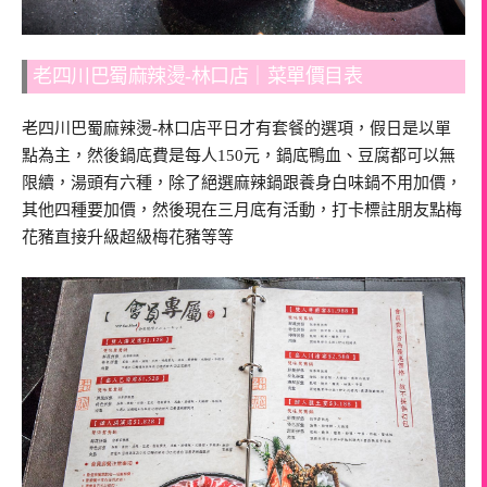
老四川巴蜀麻辣燙-林口店｜菜單價目表
老四川巴蜀麻辣燙-林口店平日才有套餐的選項，假日是以單
點為主，然後鍋底費是每人150元，鍋底鴨血、豆腐都可以無
限續，湯頭有六種，除了絕選麻辣鍋跟養身白味鍋不用加價，
其他四種要加價，然後現在三月底有活動，打卡標註朋友點梅
花豬直接升級超級梅花豬等等