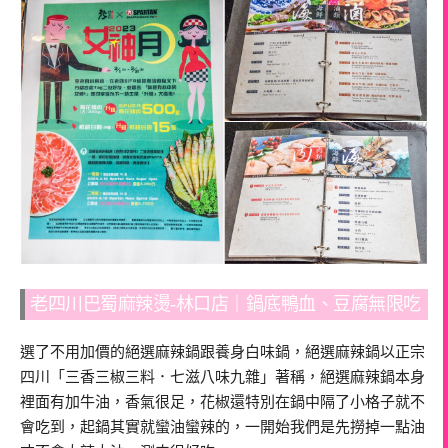
老四川巴蜀麻辣燙-林口店｜鍋底鴨血、豆腐無限吃
選了不用加價的絕選麻辣鍋跟養身白味鍋，絕選麻辣鍋以正宗
四川「三香三椒三料．七滋八味九雜」著稱，絕選麻辣鍋本身
裡面有加牛油，香氣很足，花椒還特別在鍋中隔了小格子就不
會吃到，起鍋其實就蠻油蠻辣的，一開始我們是先撈掉一點油