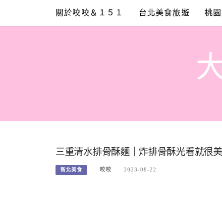
Skip
關於咬咬＆１５１
台北美食旅遊
桃園
to
content
三重清水排骨酥麵｜炸排骨酥光看就很
咬咬
2023-08-22
新北美食