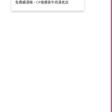
免費續湯喝，CP值爆表牛肉湯老店