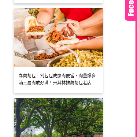
春蘭割包｜刈包包成爌肉便當，肉量爆多
滷三層肉放好滿！米其林推薦割包老店