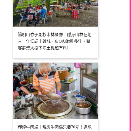
陽明山竹子湖杉木林餐廳｜隱身山林在地
三十年低調土雞城，皮Q肉嫩雞多汁，饕
客群聚大樹下吃土雞超有FU
輝煌牛肉湯｜現燙牛肉湯只要70元！還能