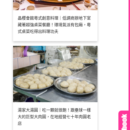
晶櫻會館粵式創意料理｜低調商辦地下室
藏著超強桌菜餐廳！環境氣派有包廂，粵
式桌菜吃得出料理功夫
湯家大湯圓｜吃一顆就很飽！跟壘球一樣
大的巨型大肉圓，在地經營七十年肉圓老
店